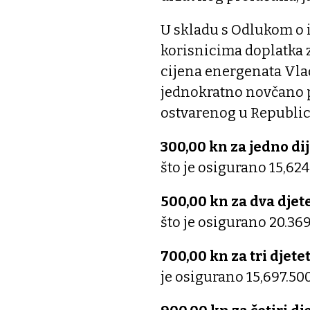
U skladu s Odlukom o 
korisnicima doplatka z
cijena energenata Vlad
jednokratno novčano p
ostvarenog u Republici 
300,00 kn za jedno di
što je osigurano 15,62
500,00 kn za dva djet
što je osigurano 20.36
700,00 kn za tri djete
je osigurano 15,697.50