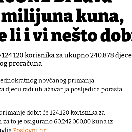
0 milijuna kuna,
li i vi nešto dob
24.120 korisnika za ukupno 240.878 djece, i
nog proračuna
a jednokratnog novčanog primanja
a djecu radi ublažavanja posljedica porasta
rimanje dobit će 124.120 korisnika za
 za to je osigurano 60,242.000,00 kuna iz
avlja
Poslovni.hr.