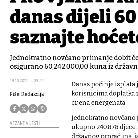
danas dijeli 6
saznajte hoćete 
Jednokratno novčano primanje dobit će 1
osigurano 60,242.000,00 kuna iz držav
19.10.2022. u 09:52
Danas počinje isplat
korisnicima doplatka z
Piše: Redakcija
cijena energenata.
Jednokratno novčano p
VEZANE VIJESTI
ukupno 240.878 djece, i
državnog proračuna, j