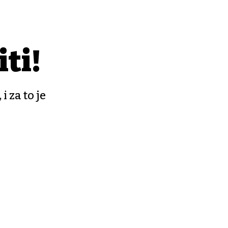
iti!
 za to je