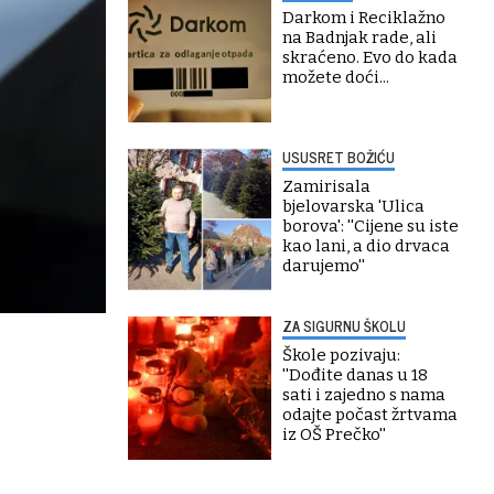
Darkom i Reciklažno
na Badnjak rade, ali
skraćeno. Evo do kada
možete doći...
USUSRET BOŽIĆU
Zamirisala
bjelovarska 'Ulica
borova': ''Cijene su iste
kao lani, a dio drvaca
darujemo''
ZA SIGURNU ŠKOLU
Škole pozivaju:
''Dođite danas u 18
sati i zajedno s nama
odajte počast žrtvama
iz OŠ Prečko''