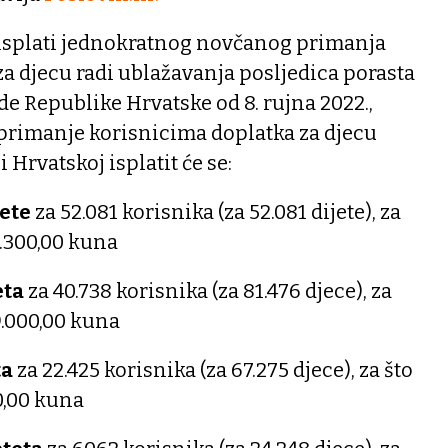
isplati jednokratnog novčanog primanja
a djecu radi ublažavanja posljedica porasta
e Republike Hrvatske od 8. rujna 2022.,
rimanje korisnicima doplatka za djecu
Hrvatskoj isplatit će se:
jete
za 52.081 korisnika (za 52.081 dijete), za
4.300,00 kuna
eta
za 40.738 korisnika (za 81.476 djece), za
9.000,00 kuna
ta
za 22.425 korisnika (za 67.275 djece), za što
0,00 kuna