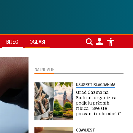
BIJEG
OGLASI
NAJNOVIJE
USUSRET BLAGDANIMA
Grad Čazma na
Badnjak organizira
podjelu prženih
ribica: ''Sve ste
pozvani i dobrodošli''
OBAVIJEST