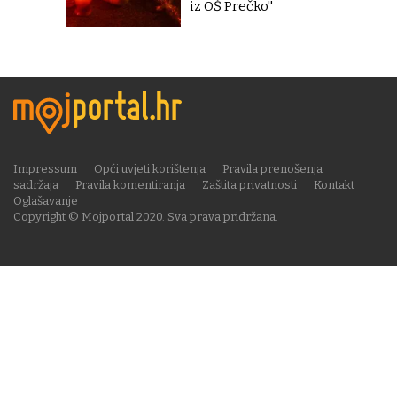
iz OŠ Prečko''
Impressum
Opći uvjeti korištenja
Pravila prenošenja
sadržaja
Pravila komentiranja
Zaštita privatnosti
Kontakt
Oglašavanje
Copyright © Mojportal 2020. Sva prava pridržana.