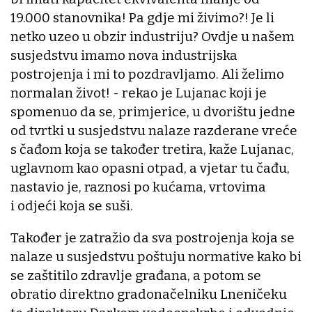
19.000 stanovnika! Pa gdje mi živimo?! Je li
netko uzeo u obzir industriju? Ovdje u našem
susjedstvu imamo nova industrijska
postrojenja i mi to pozdravljamo. Ali želimo
normalan život! - rekao je Lujanac koji je
spomenuo da se, primjerice, u dvorištu jedne
od tvrtki u susjedstvu nalaze razderane vreće
s čađom koja se također tretira, kaže Lujanac,
uglavnom kao opasni otpad, a vjetar tu čađu,
nastavio je, raznosi po kućama, vrtovima
i odjeći koja se suši.
Također je zatražio da sva postrojenja koja se
nalaze u susjedstvu poštuju normative kako bi
se zaštitilo zdravlje građana, a potom se
obratio direktno gradonačelniku Lneničeku