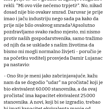
rekli: "Mi ovo više nećemo trpjeti!". No, nikad
dosad nije bio ovakav smrad. Daruvar je prije
imao i jaču industriju nego sada pa kako da
prije nije bilo ovakvog smrada?Apsolutno
pozdravljamo svako radno mjesto, mi nismo
protiv naših gospodarstvenika, samo tražimo
od njih da se usklade s našim životima da
bismo mi mogli normalno živjeti - poručio je
na početku voditelj prosvjeda Damir Lujanac
pa nastavio:
- Ono što je meni jako zabrinjavajuće, kažu
nam da se dogodio "udar" na pročistač koji je
bio ekvivalent 60.000 stanovnika, a da ovaj
pročistač ima kapacitet ekvivalent 25.000
stanovnika. A novi, koji bi se izgradio, trebao
bi imati kapacitet ekvivalenta manje od