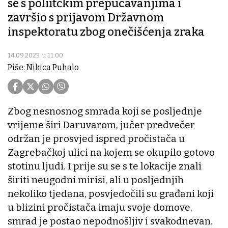
se s poliitčkim prepucavanjima i
završio s prijavom Državnom
inspektoratu zbog onečišćenja zraka
14.09.2023. u 11:00
Piše: Nikica Puhalo
Zbog nesnosnog smrada koji se posljednje
vrijeme širi Daruvarom, jučer predvečer
održan je prosvjed ispred pročistača u
Zagrebačkoj ulici na kojem se okupilo gotovo
stotinu ljudi. I prije su se s te lokacije znali
širiti neugodni mirisi, ali u posljednjih
nekoliko tjedana, posvjedočili su građani koji
u blizini pročistača imaju svoje domove,
smrad je postao nepodnošljiv i svakodnevan.