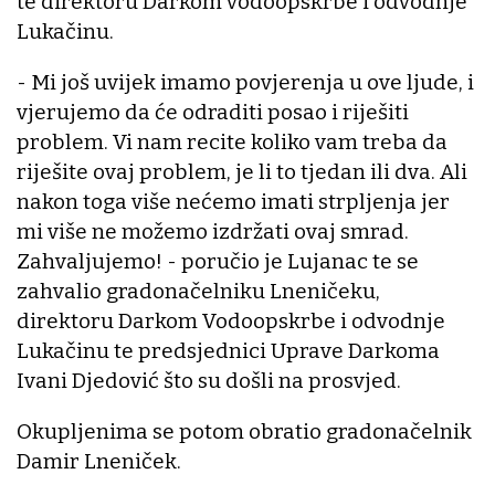
te direktoru Darkom vodoopskrbe i odvodnje
Lukačinu.
- Mi još uvijek imamo povjerenja u ove ljude, i
vjerujemo da će odraditi posao i riješiti
problem. Vi nam recite koliko vam treba da
riješite ovaj problem, je li to tjedan ili dva. Ali
nakon toga više nećemo imati strpljenja jer
mi više ne možemo izdržati ovaj smrad.
Zahvaljujemo! - poručio je Lujanac te se
zahvalio gradonačelniku Lneničeku,
direktoru Darkom Vodoopskrbe i odvodnje
Lukačinu te predsjednici Uprave Darkoma
Ivani Djedović što su došli na prosvjed.
Okupljenima se potom obratio gradonačelnik
Damir Lneniček.