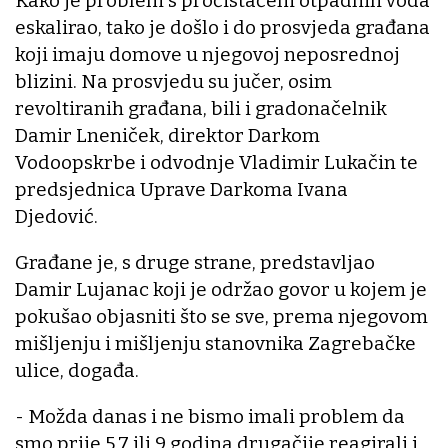
Kako je problem s pročistačem otpadnih voda
eskalirao, tako je došlo i do prosvjeda građana
koji imaju domove u njegovoj neposrednoj
blizini. Na prosvjedu su jučer, osim
revoltiranih građana, bili i gradonačelnik
Damir Lneniček, direktor Darkom
Vodoopskrbe i odvodnje Vladimir Lukačin te
predsjednica Uprave Darkoma Ivana
Djedović.
Građane je, s druge strane, predstavljao
Damir Lujanac koji je održao govor u kojem je
pokušao objasniti što se sve, prema njegovom
mišljenju i mišljenju stanovnika Zagrebačke
ulice, događa.
- Možda danas i ne bismo imali problem da
smo prije 5,7 ili 9 godina drugačije reagirali i