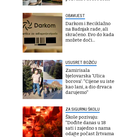
OBAVIJEST
Darkom i Reciklažno
na Badnjak rade, ali
skraćeno. Evo do kada
možete doći...
USUSRET BOŽIĆU
Zamirisala
bjelovarska 'Ulica
borova': ''Cijene su iste
kao lani, a dio drvaca
darujemo''
ZA SIGURNU ŠKOLU
Škole pozivaju:
''Dođite danas u 18
sati i zajedno s nama
odajte počast žrtvama