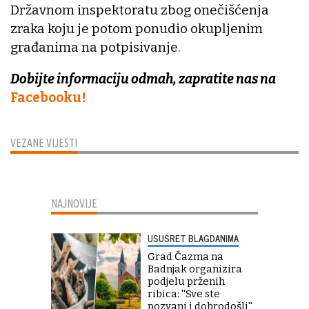
Državnom inspektoratu zbog onečišćenja
zraka koju je potom ponudio okupljenim
građanima na potpisivanje.
Dobijte informaciju odmah, zapratite nas na
Facebooku!
VEZANE VIJESTI
NAJNOVIJE
USUSRET BLAGDANIMA
Grad Čazma na
Badnjak organizira
podjelu prženih
ribica: ''Sve ste
pozvani i dobrodošli''