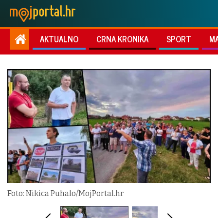
AKTUALNO
CRNA KRONIKA
SPORT
M
Foto: Nikica Puhalo/MojPortal.hr