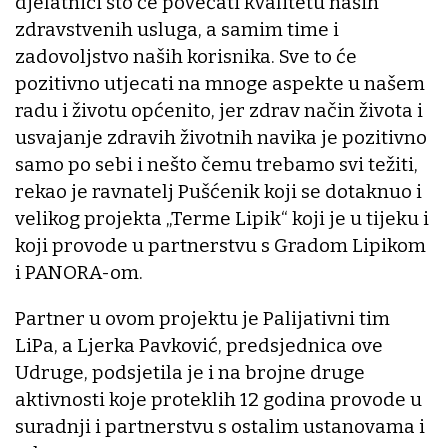
djelatnici što će povećati kvalitetu naših
zdravstvenih usluga, a samim time i
zadovoljstvo naših korisnika. Sve to će
pozitivno utjecati na mnoge aspekte u našem
radu i životu općenito, jer zdrav način života i
usvajanje zdravih životnih navika je pozitivno
samo po sebi i nešto čemu trebamo svi težiti,
rekao je ravnatelj Pušćenik koji se dotaknuo i
velikog projekta „Terme Lipik“ koji je u tijeku i
koji provode u partnerstvu s Gradom Lipikom
i PANORA-om.
Partner u ovom projektu je Palijativni tim
LiPa, a Ljerka Pavković, predsjednica ove
Udruge, podsjetila je i na brojne druge
aktivnosti koje proteklih 12 godina provode u
suradnji i partnerstvu s ostalim ustanovama i