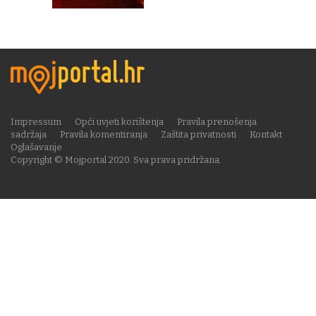
Impressum
Opći uvjeti korištenja
Pravila prenošenja
sadržaja
Pravila komentiranja
Zaštita privatnosti
Kontakt
Oglašavanje
Copyright © Mojportal 2020. Sva prava pridržana.