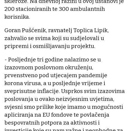
skleroze. Na dnevnoj razini u ovoj ustanovi je
200 stacioniranih te 300 ambulantnih
korisnika.
Goran Pušćenik, ravnatelj Toplica Lipik,
zahvalio se svima koji su sudjelovali u
pripremi i osmišljavanju projektu.
- Posljednje tri godine nalazimo se u
izazovnom poslovnom okruženju,
prvenstveno pod utjecajem pandemije
korona virusa, a u posljednje vrijeme i
sveprisutne inflacije. Usprkos svim izazovima
poslovanja u ovako neizvjesnim uvjetima,
svjesni smo prilike koje imamo u mogućnosti
apliciranja na EU fondove te povlačenja
bespovratnih potpora za aktivnosti i
investicije koje su nam važne i neophodne za