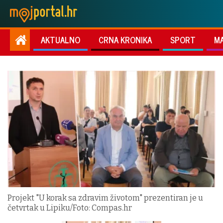
AKTUALNO
CRNA KRONIKA
SPORT
M
Projekt "U korak sa zdravim životom" prezentiran je u
četvrtak u Lipiku/Foto: Compas.hr