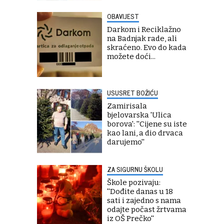
OBAVIJEST
Darkom i Reciklažno
na Badnjak rade, ali
skraćeno. Evo do kada
možete doći...
USUSRET BOŽIĆU
Zamirisala
bjelovarska 'Ulica
borova': ''Cijene su iste
kao lani, a dio drvaca
darujemo''
ZA SIGURNU ŠKOLU
Škole pozivaju:
''Dođite danas u 18
sati i zajedno s nama
odajte počast žrtvama
iz OŠ Prečko''