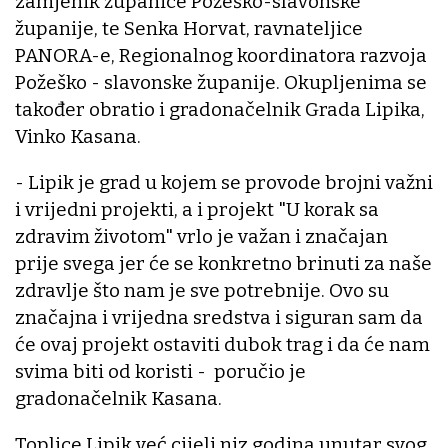
zamjenik županice Požeško-slavonske
županije, te Senka Horvat, ravnateljice
PANORA-e, Regionalnog koordinatora razvoja
Požeško - slavonske županije. Okupljenima se
također obratio i gradonačelnik Grada Lipika,
Vinko Kasana.
- Lipik je grad u kojem se provode brojni važni
i vrijedni projekti, a i projekt "U korak sa
zdravim životom" vrlo je važan i značajan
prije svega jer će se konkretno brinuti za naše
zdravlje što nam je sve potrebnije. Ovo su
značajna i vrijedna sredstva i siguran sam da
će ovaj projekt ostaviti dubok trag i da će nam
svima biti od koristi - poručio je
gradonačelnik Kasana.
Toplice Lipik već cijeli niz godina unutar svog