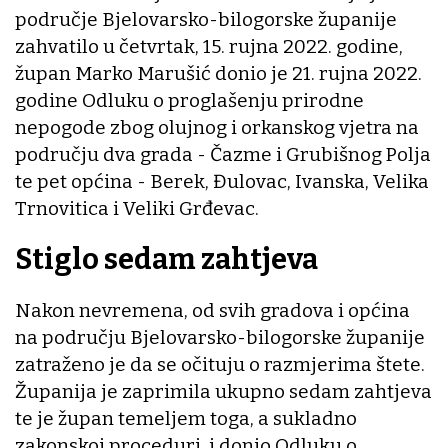
područje Bjelovarsko-bilogorske županije
zahvatilo u četvrtak, 15. rujna 2022. godine,
župan Marko Marušić donio je 21. rujna 2022.
godine Odluku o proglašenju prirodne
nepogode zbog olujnog i orkanskog vjetra na
području dva grada - Čazme i Grubišnog Polja
te pet općina - Berek, Đulovac, Ivanska, Velika
Trnovitica i Veliki Grđevac.
Stiglo sedam zahtjeva
Nakon nevremena, od svih gradova i općina
na području Bjelovarsko-bilogorske županije
zatraženo je da se očituju o razmjerima štete.
Županija je zaprimila ukupno sedam zahtjeva
te je župan temeljem toga, a sukladno
zakonskoj proceduri, i donio Odluku o