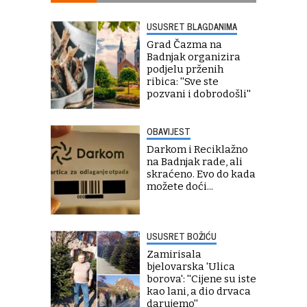
USUSRET BLAGDANIMA
Grad Čazma na
Badnjak organizira
podjelu prženih
ribica: ''Sve ste
pozvani i dobrodošli''
OBAVIJEST
Darkom i Reciklažno
na Badnjak rade, ali
skraćeno. Evo do kada
možete doći...
USUSRET BOŽIĆU
Zamirisala
bjelovarska 'Ulica
borova': ''Cijene su iste
kao lani, a dio drvaca
darujemo''