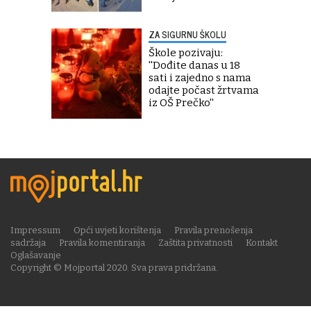
ZA SIGURNU ŠKOLU
Škole pozivaju:
''Dođite danas u 18
sati i zajedno s nama
odajte počast žrtvama
iz OŠ Prečko''
Impressum
Opći uvjeti korištenja
Pravila prenošenja
sadržaja
Pravila komentiranja
Zaštita privatnosti
Kontakt
Oglašavanje
Copyright © Mojportal 2020. Sva prava pridržana.