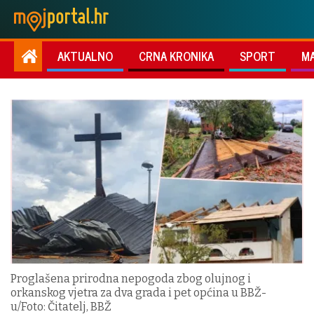
AKTUALNO
CRNA KRONIKA
SPORT
M
Proglašena prirodna nepogoda zbog olujnog i
orkanskog vjetra za dva grada i pet općina u BBŽ-
u/Foto: Čitatelj, BBŽ