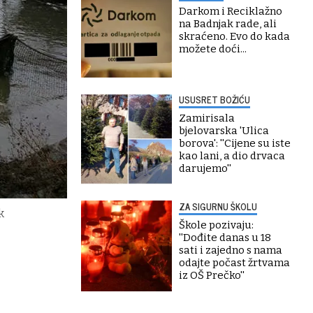
Darkom i Reciklažno
na Badnjak rade, ali
skraćeno. Evo do kada
možete doći...
USUSRET BOŽIĆU
Zamirisala
bjelovarska 'Ulica
borova': ''Cijene su iste
kao lani, a dio drvaca
darujemo''
ZA SIGURNU ŠKOLU
k
Škole pozivaju:
''Dođite danas u 18
sati i zajedno s nama
odajte počast žrtvama
iz OŠ Prečko''