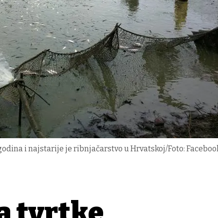
odina i najstarije je ribnjačarstvo u Hrvatskoj/Foto: Faceboo
a tvrtke