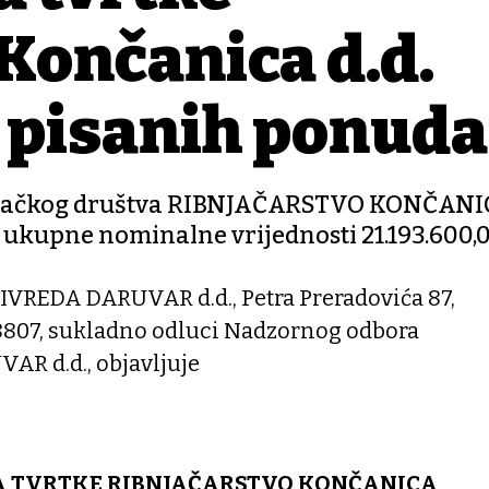
Končanica d.d.
 pisanih ponuda
govačkog društva RIBNJAČARSTVO KONČANICA
ukupne nominalne vrijednosti 21.193.600,
VREDA DARUVAR d.d., Petra Preradovića 87,
8807, sukladno odluci Nadzornog odbora
 d.d., objavljuje
A TVRTKE RIBNJAČARSTVO KONČANICA