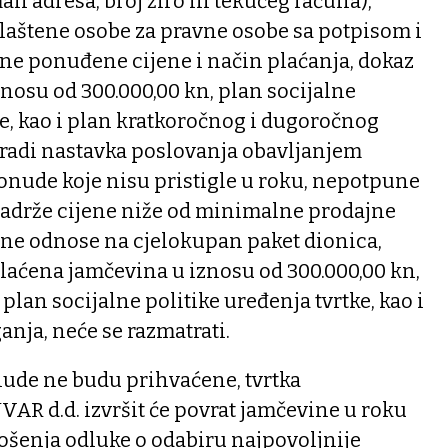
il adresa, broj žiro ili tekućeg računa),
laštene osobe za pravne osobe sa potpisom i
ne ponuđene cijene i način plaćanja, dokaz
znosu od 300.000,00 kn, plan socijalne
ke, kao i plan kratkoročnog i dugoročnog
 radi nastavka poslovanja obavljanjem
onude koje nisu pristigle u roku, nepotpune
adrže cijene niže od minimalne prodajne
 ne odnose na cjelokupan paket dionica,
laćena jamčevina u iznosu od 300.000,00 kn,
plan socijalne politike uređenja tvrtke, kao i
anja, neće se razmatrati.
nude ne budu prihvaćene, tvrtka
 d.d. izvršit će povrat jamčevine u roku
ošenja odluke o odabiru najpovoljnije