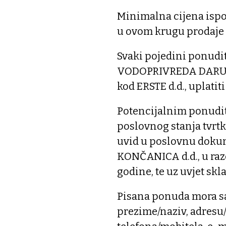
Minimalna cijena ispo
u ovom krugu prodaje n
Svaki pojedini ponudite
VODOPRIVREDA DARUVAR
kod ERSTE d.d., uplatit
Potencijalnim ponudit
poslovnog stanja tvr
uvid u poslovnu doku
KONČANICA d.d., u razd
godine, te uz uvjet sk
Pisana ponuda mora sa
prezime/naziv, adresu/s