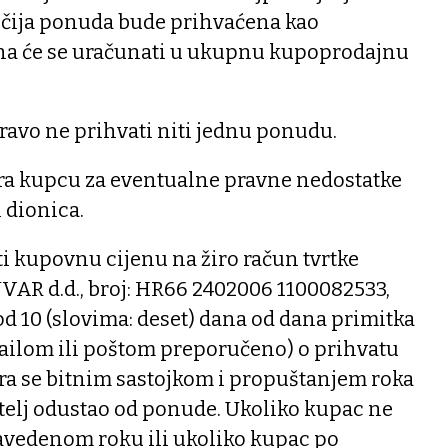
 čija ponuda bude prihvaćena kao
na će se uračunati u ukupnu kupoprodajnu
ravo ne prihvati niti jednu ponudu.
ra kupcu za eventualne pravne nedostatke
 dionica.
i kupovnu cijenu na žiro račun tvrtke
 d.d., broj: HR66 2402006 1100082533,
 od 10 (slovima: deset) dana od dana primitka
mailom ili poštom preporučeno) o prihvatu
ra se bitnim sastojkom i propuštanjem roka
itelj odustao od ponude. Ukoliko kupac ne
vedenom roku ili ukoliko kupac po