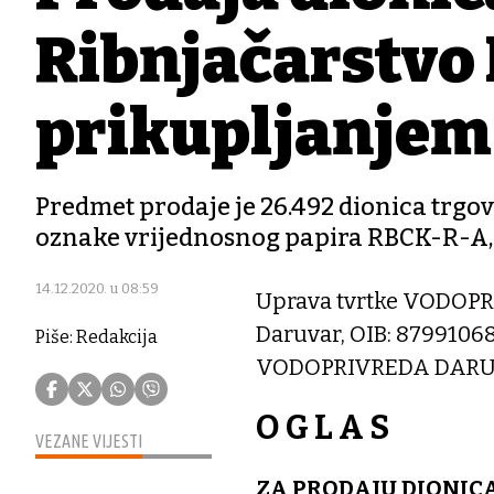
Ribnjačarstvo 
prikupljanjem
Predmet prodaje je 26.492 dionica tr
oznake vrijednosnog papira RBCK-R-A, 
14.12.2020. u 08:59
Uprava tvrtke VODOPRI
Daruvar, OIB: 8799106
Piše: Redakcija
VODOPRIVREDA DARUVAR
O G L A S
VEZANE VIJESTI
ZA PRODAJU DIONIC