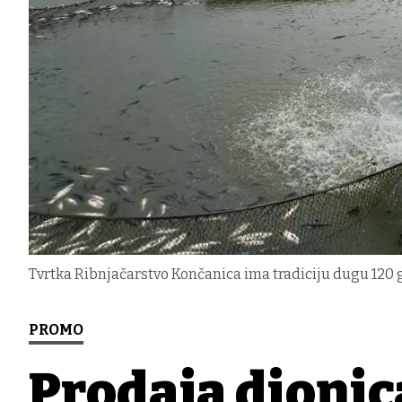
Tvrtka Ribnjačarstvo Končanica ima tradiciju dugu 120 g
PROMO
Prodaja dionic