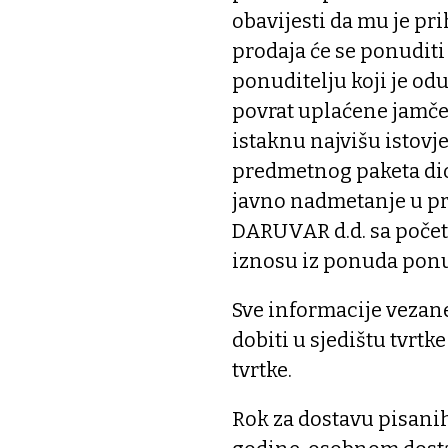
obavijesti da mu je p
prodaja će se ponuditi
ponuditelju koji je odu
povrat uplaćene jamčev
istaknu najvišu istov
predmetnog paketa dio
javno nadmetanje u p
DARUVAR d.d. sa poče
iznosu iz ponuda ponu
Sve informacije vezan
dobiti u sjedištu tvr
tvrtke.
Rok za dostavu pisani