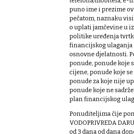
telefona/mobitela, e-ma
puno ime i prezime ov
pečatom, naznaku visi
o uplati jamčevine u i
politike uređenja tvrt
financijskog ulaganja
osnovne djelatnosti. P
ponude, ponude koje s
cijene, ponude koje se
ponude za koje nije up
ponude koje ne sadrže 
plan financijskog ulag
Ponuditeljima čije po
VODOPRIVREDA DARUVAR
od 3 dana od dana don