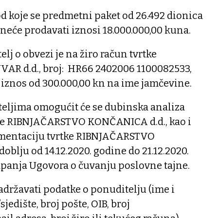
d koje se predmetni paket od 26.492 dionica
eće prodavati iznosi 18.000.000,00 kuna.
lj o obvezi je na žiro račun tvrtke
 d.d., broj: HR66 2402006 1100082533,
i iznos od 300.000,00 kn na ime jamčevine.
eljima omogućit će se dubinska analiza
tke RIBNJAČARSTVO KONČANICA d.d., kao i
mentaciju tvrtke RIBNJAČARSTVO
oblju od 14.12.2020. godine do 21.12.2020.
lapanja Ugovora o čuvanju poslovne tajne.
državati podatke o ponuditelju (ime i
jedište, broj pošte, OIB, broj