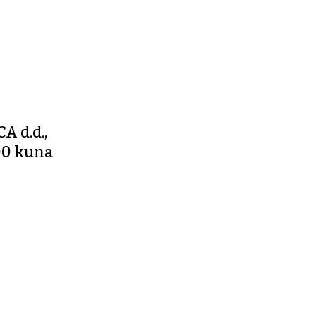
 d.d.,
00 kuna