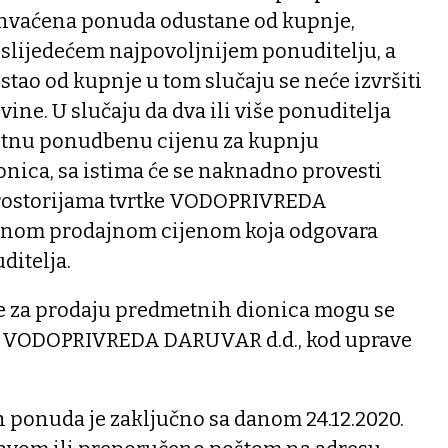
rihvaćena ponuda odustane od kupnje,
 slijedećem najpovoljnijem ponuditelju, a
stao od kupnje u tom slučaju se neće izvršiti
ine. U slučaju da dva ili više ponuditelja
jetnu ponudbenu cijenu za kupnju
nica, sa istima će se naknadno provesti
rostorijama tvrtke VODOPRIVREDA
tnom prodajnom cijenom koja odgovara
ditelja.
e za prodaju predmetnih dionica mogu se
tke VODOPRIVREDA DARUVAR d.d., kod uprave
h ponuda je zaključno sa danom 24.12.2020.