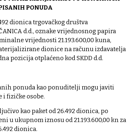
 PISANIH PONUDA
492 dionica trgovačkog društva
ICA d.d., oznake vrijednosnog papira
nalne vrijednosti 21.193.600,00 kuna,
terijalizirane dionice na računu izdavatelja
dna pozicija otplaćeno kod SKDD d.d.
anih ponuda kao ponuditelji mogu javiti
i fizičke osobe.
ljučivo kao paket od 26.492 dionica, po
eni u ukupnom iznosu od 21.193.600,00 kn za
.492 dionica.