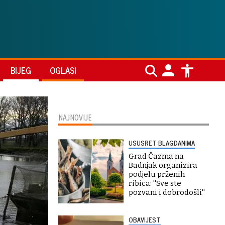
BIJEG
OGLASI
NAJNOVIJE
USUSRET BLAGDANIMA
Grad Čazma na
Badnjak organizira
podjelu prženih
ribica: ''Sve ste
pozvani i dobrodošli''
OBAVIJEST