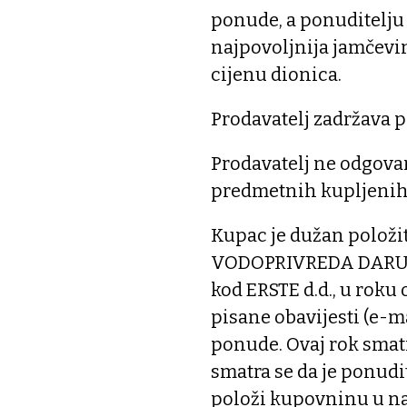
ponude, a ponuditelju
najpovoljnija jamčevi
cijenu dionica.
Prodavatelj zadržava p
Prodavatelj ne odgova
predmetnih kupljenih
Kupac je dužan položit
VODOPRIVREDA DARUVAR
kod ERSTE d.d., u roku
pisane obavijesti (e-
ponude. Ovaj rok smat
smatra se da je ponud
položi kupovninu u na