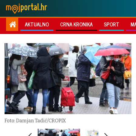
AKTUALNO
CRNA KRONIKA
SPORT
M
Foto: Damjan Tadić/CROPIX