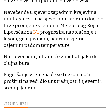
od 23 do 26, a na Jadranu od 26 do 29ºC.
Navečer će u sjeverozapadnim krajevima
unutrašnjosti i na sjevernom Jadranu doći do
brze promjene vremena. Meteorolog Bojan
Lipovšćak za
N1
prognozira naoblačenje s
kišom, grmljavinom, udarima vjetra i
osjetnim padom temperature.
Na sjevernom Jadranu će zapuhati jaka do
olujna bura.
Pogoršanje vremena će se tijekom noći
proširiti na veći dio unutrašnjosti i sjeverni i
srednji Jadran.
VEZANE VIJESTI