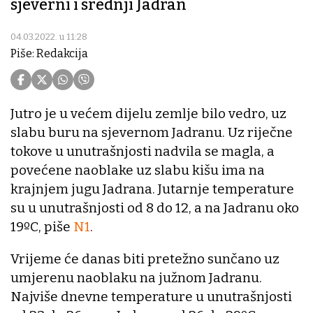
sjeverni i srednji Jadran
04.03.2022. u 11:28
Piše: Redakcija
Jutro je u većem dijelu zemlje bilo vedro, uz
slabu buru na sjevernom Jadranu. Uz riječne
tokove u unutrašnjosti nadvila se magla, a
povećene naoblake uz slabu kišu ima na
krajnjem jugu Jadrana. Jutarnje temperature
su u unutrašnjosti od 8 do 12, a na Jadranu oko
19ºC, piše
N1
.
Vrijeme će danas biti pretežno sunčano uz
umjerenu naoblaku na južnom Jadranu.
Najviše dnevne temperature u unutrašnjosti