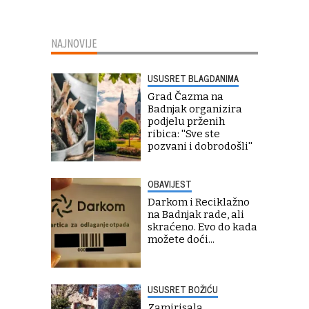
NAJNOVIJE
USUSRET BLAGDANIMA
Grad Čazma na
Badnjak organizira
podjelu prženih
ribica: ''Sve ste
pozvani i dobrodošli''
OBAVIJEST
Darkom i Reciklažno
na Badnjak rade, ali
skraćeno. Evo do kada
možete doći...
USUSRET BOŽIĆU
Zamirisala