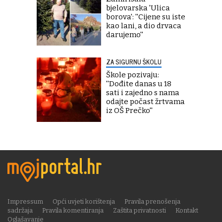
bjelovarska 'Ulica
borova': ''Cijene su iste
kao lani, a dio drvaca
darujemo''
ZA SIGURNU ŠKOLU
Škole pozivaju:
''Dođite danas u 18
sati i zajedno s nama
odajte počast žrtvama
iz OŠ Prečko''
Impressum
Opći uvjeti korištenja
Pravila prenošenja
sadržaja
Pravila komentiranja
Zaštita privatnosti
Kontakt
Oglašavanje