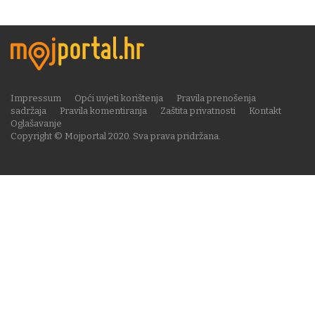
Impressum
Opći uvjeti korištenja
Pravila prenošenja
sadržaja
Pravila komentiranja
Zaštita privatnosti
Kontakt
Oglašavanje
Copyright © Mojportal 2020. Sva prava pridržana.