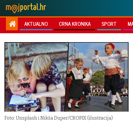
AKTUALNO
CRNA KRONIKA
SPORT
M
Foto: Unsplash i Nikša Duper/CROPIX (ilustracija)