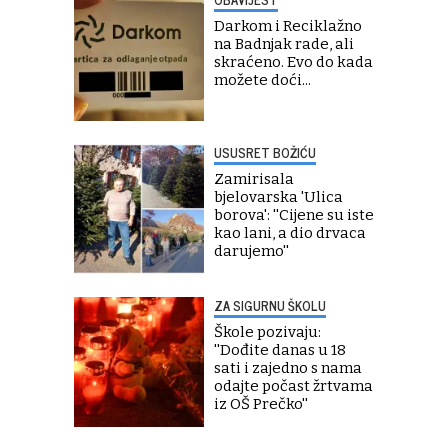
Darkom i Reciklažno
na Badnjak rade, ali
skraćeno. Evo do kada
možete doći...
USUSRET BOŽIĆU
Zamirisala
bjelovarska 'Ulica
borova': ''Cijene su iste
kao lani, a dio drvaca
darujemo''
ZA SIGURNU ŠKOLU
Škole pozivaju:
''Dođite danas u 18
sati i zajedno s nama
odajte počast žrtvama
iz OŠ Prečko''