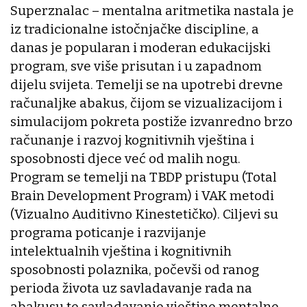
Superznalac – mentalna aritmetika nastala je
iz tradicionalne istočnjačke discipline, a
danas je popularan i moderan edukacijski
program, sve više prisutan i u zapadnom
dijelu svijeta. Temelji se na upotrebi drevne
računaljke abakus, čijom se vizualizacijom i
simulacijom pokreta postiže izvanredno brzo
računanje i razvoj kognitivnih vještina i
sposobnosti djece već od malih nogu.
Program se temelji na TBDP pristupu (Total
Brain Development Program) i VAK metodi
(Vizualno Auditivno Kinestetičko). Ciljevi su
programa poticanje i razvijanje
intelektualnih vještina i kognitivnih
sposobnosti polaznika, počevši od ranog
perioda života uz savladavanje rada na
abakusu te savladavanje vještine mentalne