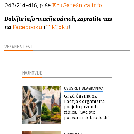
043/214-416, piše
KruGarešnica.info
.
Dobijte informaciju odmah, zapratite nas
na
Facebooku
i
TikToku
!
VEZANE VIJESTI
NAJNOVIJE
USUSRET BLAGDANIMA
Grad Čazma na
Badnjak organizira
podjelu prženih
ribica: ''Sve ste
pozvani i dobrodošli''
OBAVIJEST