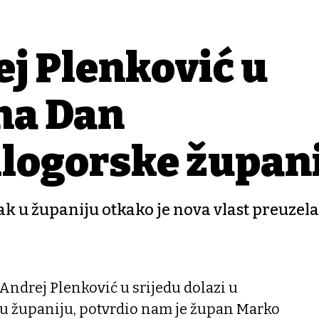
j Plenković u
 na Dan
ilogorske župan
zak u županiju otkako je nova vlast preuzela
Andrej Plenković u srijedu dolazi u
u županiju, potvrdio nam je župan Marko