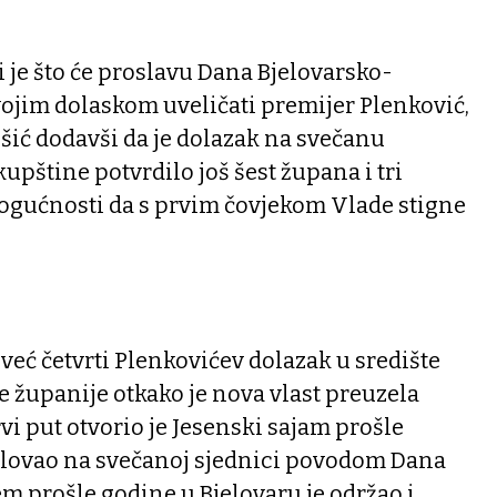
i je što će proslavu Dana Bjelovarsko-
vojim dolaskom uveličati premijer Plenković,
šić dodavši da je dolazak na svečanu
upštine potvrdilo još šest župana i tri
mogućnosti da s prvim čovjekom Vlade stigne
 već četvrti Plenkovićev dolazak u središte
 županije otkako je nova vlast preuzela
vi put otvorio je Jesenski sajam prošle
elovao na svečanoj sjednici povodom Dana
em prošle godine u Bjelovaru je održao i