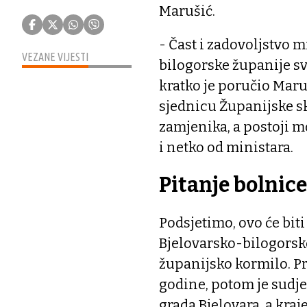
Marušić.
- Čast i zadovoljstvo m
VEZANE VIJESTI
bilogorske županije s
kratko je poručio Maru
sjednicu Županijske sk
zamjenika, a postoji 
i netko od ministara.
Pitanje bolnice
Podsjetimo, ovo će biti
Bjelovarsko-bilogorske
županijsko kormilo. Pr
godine, potom je sudj
grada Bjelovara, a kraj