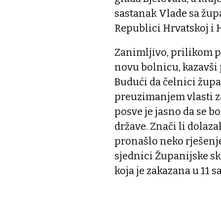
sastanak Vlade sa žup
Republici Hrvatskoj i 
Zanimljivo, prilikom p
novu bolnicu, kazavši p
Budući da čelnici župa
preuzimanjem vlasti zat
posve je jasno da se 
države. Znači li dolaz
pronašlo neko rješenje
sjednici Županijske s
koja je zakazana u 11 sa