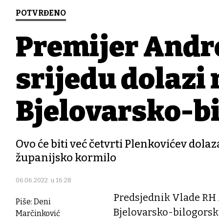
POTVRĐENO
Premijer Andre
srijedu dolazi
Bjelovarsko-b
Ovo će biti već četvrti Plenkovićev dola
županijsko kormilo
06.06.2022. u 16:28
Predsjednik Vlade RH 
Piše: Deni
Bjelovarsko-bilogorsk
Marčinković