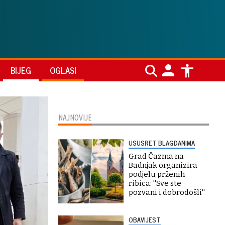
BIJEG
OGLASI
NAJNOVIJE
USUSRET BLAGDANIMA
Grad Čazma na
Badnjak organizira
podjelu prženih
ribica: ''Sve ste
pozvani i dobrodošli''
OBAVIJEST