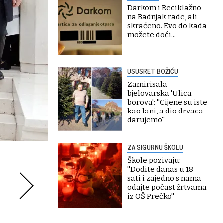
Darkom i Reciklažno
na Badnjak rade, ali
skraćeno. Evo do kada
možete doći...
USUSRET BOŽIĆU
Zamirisala
bjelovarska 'Ulica
borova': ''Cijene su iste
kao lani, a dio drvaca
darujemo''
ZA SIGURNU ŠKOLU
Škole pozivaju:
''Dođite danas u 18
sati i zajedno s nama
odajte počast žrtvama
iz OŠ Prečko''