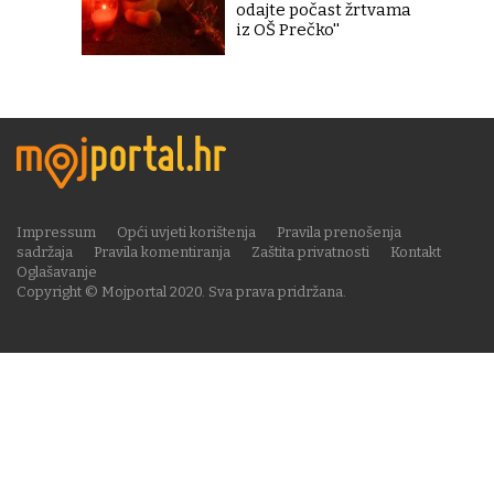
odajte počast žrtvama
iz OŠ Prečko''
Impressum
Opći uvjeti korištenja
Pravila prenošenja
sadržaja
Pravila komentiranja
Zaštita privatnosti
Kontakt
Oglašavanje
Copyright © Mojportal 2020. Sva prava pridržana.