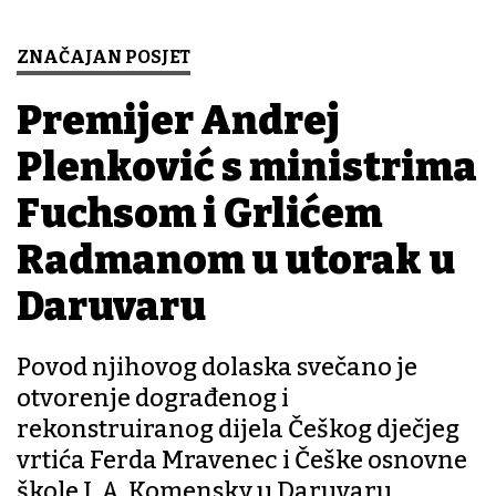
ZNAČAJAN POSJET
Premijer Andrej
Plenković s ministrima
Fuchsom i Grlićem
Radmanom u utorak u
Daruvaru
Povod njihovog dolaska svečano je
otvorenje dograđenog i
rekonstruiranog dijela Češkog dječjeg
vrtića Ferda Mravenec i Češke osnovne
škole J. A. Komensky u Daruvaru