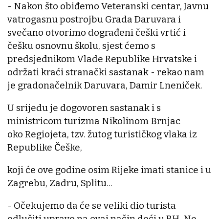
- Nakon što obiđemo Veteranski centar, Javnu
vatrogasnu postrojbu Grada Daruvara i
svečano otvorimo dograđeni češki vrtić i
češku osnovnu školu, sjest ćemo s
predsjednikom Vlade Republike Hrvatske i
održati kraći stranački sastanak - rekao nam
je gradonačelnik Daruvara, Damir Lneniček.
U srijedu je dogovoren sastanak i s
ministricom turizma Nikolinom Brnjac
oko Regiojeta, tzv. žutog turističkog vlaka iz
Republike Češke,
koji će ove godine osim Rijeke imati stanice i u
Zagrebu, Zadru, Splitu...
- Očekujemo da će se veliki dio turista
odlučiti upravo na ovaj način doći u RH. Ne