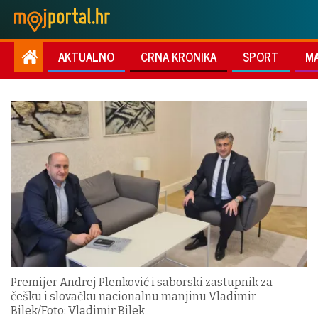
AKTUALNO
CRNA KRONIKA
SPORT
M
Premijer Andrej Plenković i saborski zastupnik za
češku i slovačku nacionalnu manjinu Vladimir
Bilek/Foto: Vladimir Bilek