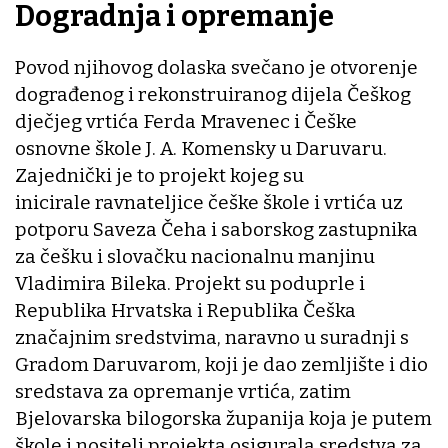
Dogradnja i opremanje
Povod njihovog dolaska svečano je otvorenje
dograđenog i rekonstruiranog dijela Češkog
dječjeg vrtića Ferda Mravenec i Češke
osnovne škole J. A. Komensky u Daruvaru.
Zajednički je to projekt kojeg su
inicirale ravnateljice češke škole i vrtića uz
potporu Saveza Čeha i saborskog zastupnika
za češku i slovačku nacionalnu manjinu
Vladimira Bileka. Projekt su poduprle i
Republika Hrvatska i Republika Češka
značajnim sredstvima, naravno u suradnji s
Gradom Daruvarom, koji je dao zemljište i dio
sredstava za opremanje vrtića, zatim
Bjelovarska bilogorska županija koja je putem
škole i nositelj projekta osigurala sredstva za