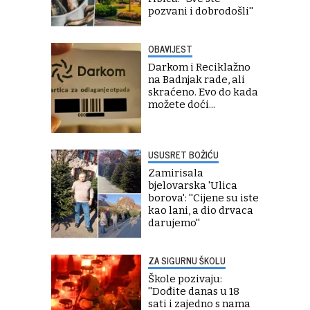
pozvani i dobrodošli''
OBAVIJEST
Darkom i Reciklažno
na Badnjak rade, ali
skraćeno. Evo do kada
možete doći...
USUSRET BOŽIĆU
Zamirisala
bjelovarska 'Ulica
borova': ''Cijene su iste
kao lani, a dio drvaca
darujemo''
ZA SIGURNU ŠKOLU
Škole pozivaju:
''Dođite danas u 18
sati i zajedno s nama