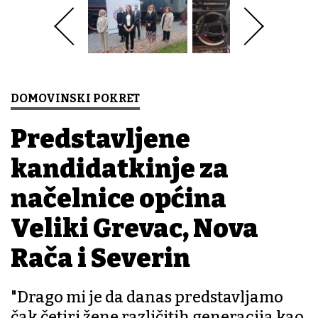
DOMOVINSKI POKRET
Predstavljene
kandidatkinje za
načelnice općina
Veliki Grđevac, Nova
Rača i Severin
"Drago mi je da danas predstavljamo
čak četiri žene različitih generacija kao