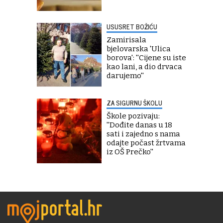
USUSRET BOŽIĆU
Zamirisala
bjelovarska 'Ulica
borova': ''Cijene su iste
kao lani, a dio drvaca
darujemo''
ZA SIGURNU ŠKOLU
Škole pozivaju:
''Dođite danas u 18
sati i zajedno s nama
odajte počast žrtvama
iz OŠ Prečko''