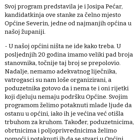
Svoj program predstavila je i Josipa Pećar,
kandidatkinja ove stanke za čelno mjesto
Općine Severin, jedne od najmanjih općina u
našoj županiji.
- U našoj općini ništa ne ide kako treba. U
posljednjih 20 godina imamo veliki pad broja
stanovnika, točnije taj broj se prepolovio.
Nadalje, nemamo adekvatnog liječnika,
vatrogasci su nam loše organizirani, a
poduzetnika gotovo da i nema te i oni rijetki
koji djeluju nemaju podršku Općine. Svojim
programom želimo potaknuti mlade ljude da
ostanu u općini, iako ih je većina već otišla
trbuhom za kruhom. Također, poduzetnicima,
obrtnicima i poljoprivrednicima želimo
pomoći i potaknuti ih da se stvari u Općini