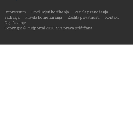
Impressum
Opći uvjeti korištenja
Pravila prenošenja
sadržaja
Pravila komentiranja
Zaštita privatnosti
Kontakt
Oglašavanje
Copyright © Mojportal 2020. Sva prava pridržana.