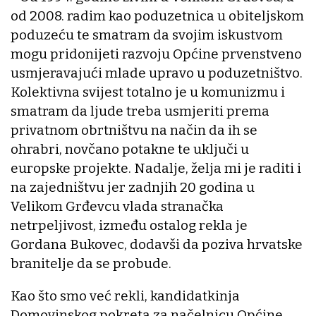
od 2008. radim kao poduzetnica u obiteljskom
poduzeću te smatram da svojim iskustvom
mogu pridonijeti razvoju Općine prvenstveno
usmjeravajući mlade upravo u poduzetništvo.
Kolektivna svijest totalno je u komunizmu i
smatram da ljude treba usmjeriti prema
privatnom obrtništvu na način da ih se
ohrabri, novčano potakne te uključi u
europske projekte. Nadalje, želja mi je raditi i
na zajedništvu jer zadnjih 20 godina u
Velikom Grđevcu vlada stranačka
netrpeljivost, između ostalog rekla je
Gordana Bukovec, dodavši da poziva hrvatske
branitelje da se probude.
Kao što smo već rekli, kandidatkinja
Domovinskog pokreta za načelnicu Općine