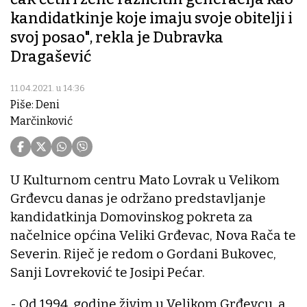
kandidatkinje koje imaju svoje obitelji i
svoj posao", rekla je Dubravka
Dragašević
11.04.2021. u 14:36
Piše: Deni
Marčinković
U Kulturnom centru Mato Lovrak u Velikom
Grđevcu danas je održano predstavljanje
kandidatkinja Domovinskog pokreta za
načelnice općina Veliki Grđevac, Nova Rača te
Severin. Riječ je redom o Gordani Bukovec,
Sanji Lovreković te Josipi Pećar.
- Od 1994. godine živim u Velikom Grđevcu, a