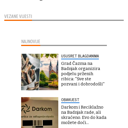
VEZANE VIJESTI
NAJNOVIJE
USUSRET BLAGDANIMA
Grad Čazma na
Badnjak organizira
podjelu prženih
ribica: ''Sve ste
pozvani i dobrodošli''
OBAVIJEST
Darkom i Reciklažno
na Badnjak rade, ali
skraćeno. Evo do kada
možete doći...