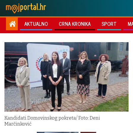
AKTUALNO
CRNA KRONIKA
SPORT
M
Kandidati Domovinskog pokreta/ Foto: Deni
Marčinković