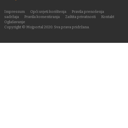
Impressum
Opći uvjeti korištenja
Pravila prenošenja
sadržaja
Pravila komentiranja
Zaštita privatnosti
Kontakt
Oglašavanje
Copyright © Mojportal 2020. Sva prava pridržana.