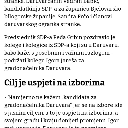
stranke, Daruvarčanin Vedran Babić,
kandidatkinja SDP-a za županicu Bjelovarsko-
bilogorske županije, Sandra Frčo i članovi
daruvarskog ogranka stranke.
Predsjednik SDP-a Peđa Grbin pozdravio je
kolege i kolegice iz SDP-a koji su u Daruvaru,
kako kaže, s posebnim i važnim razlogom -
podržati kolegu Igora Jareša za
gradonačelnika Daruvara.
Cilj je uspjeti na izborima
- Namjerno ne kažem „kandidata za
gradonačelnika Daruvara“ jer se na izbore ide
s jasnim ciljem, a to je uspjeti na izborima, a
svojem gradu i kraju donijeti promjenu. Igor