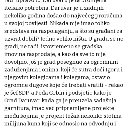
radi upravo to. Daruvaru je ta promjena
itekako potrebna. Daruvar je u zadnjih
nekoliko godina došao do najvećeg proračuna
u svojoj povijesti. Nikada nije imao toliko
sredstava na raspolaganju, a što su građani za
uzvrat dobili? Jedno veliko ništa. U gradu se ne
gradi, ne radi, istovremeno se gradska
imovina rasprodaje, a kao da sve to nije
dovoljno, još je grad posegnuo za ogromnim
zaduženjima i onima, koji će sutra doći Igoru i
njegovim kolegicama i kolegama, ostavio
ogromne dugove koje će trebati vratiti - rekao
je šef SDP-a Peđa Grbin i podsjetio kako je
Grad Daruvar, kada ga je preuzela sadašnja
garnitura, imao već pripremljene projekte
među kojima je projekt težak nekoliko stotina
milijuna kuna koji se odnosio na odvodnju i