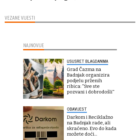
VEZANE VIJESTI
NAJNOVIJE
USUSRET BLAGDANIMA
Grad Čazma na
Badnjak organizira
podjelu prženih
ribica: ''Sve ste
pozvani i dobrodošli''
OBAVIJEST
Darkom i Reciklažno
na Badnjak rade, ali
skraćeno. Evo do kada
možete doći...