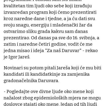
kvalitetan tim ljudi oko sebe koji izrađuju
izvanredan program koji ćemo prezentirati
kroz naredne dane i tjedne, a ja ću dati svu
svoju snagu, energiju i mladenački žar da
ostvarimo sliku grada kakvu sam danas
prezentirao. Od danas pa sve do 16. svibnja, a
zatim i naredne četiri godine, vodit će me
jedna misao i ideja "Za naš Daruvar" - rekao
je Igor Jareš.
Novinari su potom pitali Jareša koji će mu biti
kandidati ili kandidatkinje za zamjenika
gradonačelnika Daruvara.
- Pogledajte ove divne ljude oko mene koji
nažalost zbog epidemioloških mjera ne mogu
doslovce stajati oko mene. Jedan od tih ljudi