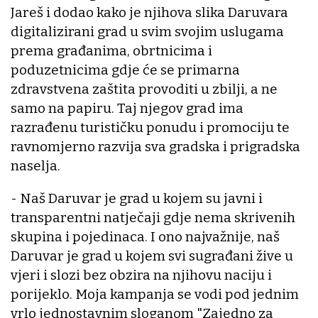
Jareš i dodao kako je njihova slika Daruvara
digitalizirani grad u svim svojim uslugama
prema građanima, obrtnicima i
poduzetnicima gdje će se primarna
zdravstvena zaštita provoditi u zbilji, a ne
samo na papiru. Taj njegov grad ima
razrađenu turističku ponudu i promociju te
ravnomjerno razvija sva gradska i prigradska
naselja.
- Naš Daruvar je grad u kojem su javni i
transparentni natječaji gdje nema skrivenih
skupina i pojedinaca. I ono najvažnije, naš
Daruvar je grad u kojem svi sugrađani žive u
vjeri i slozi bez obzira na njihovu naciju i
porijeklo. Moja kampanja se vodi pod jednim
vrlo jednostavnim sloganom "Zajedno za