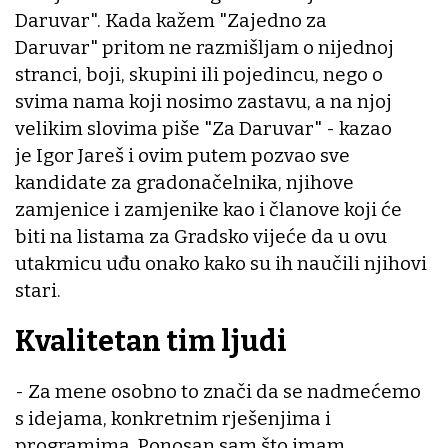
Daruvar". Kada kažem "Zajedno za
Daruvar" pritom ne razmišljam o nijednoj
stranci, boji, skupini ili pojedincu, nego o
svima nama koji nosimo zastavu, a na njoj
velikim slovima piše "Za Daruvar" - kazao
je Igor Jareš i ovim putem pozvao sve
kandidate za gradonačelnika, njihove
zamjenice i zamjenike kao i članove koji će
biti na listama za Gradsko vijeće da u ovu
utakmicu uđu onako kako su ih naučili njihovi
stari.
Kvalitetan tim ljudi
- Za mene osobno to znači da se nadmećemo
s idejama, konkretnim rješenjima i
programima. Ponosan sam što imam