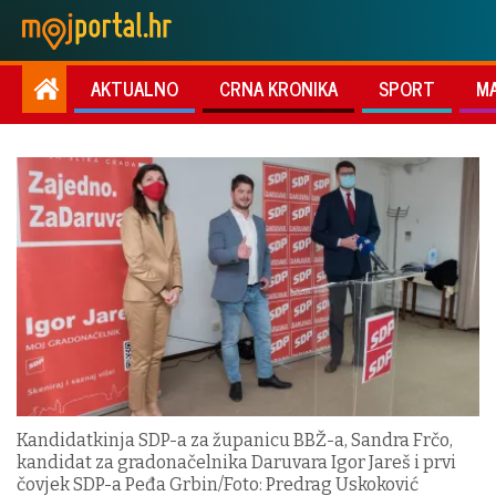
AKTUALNO
CRNA KRONIKA
SPORT
M
Kandidatkinja SDP-a za županicu BBŽ-a, Sandra Frčo,
kandidat za gradonačelnika Daruvara Igor Jareš i prvi
čovjek SDP-a Peđa Grbin/Foto: Predrag Uskoković