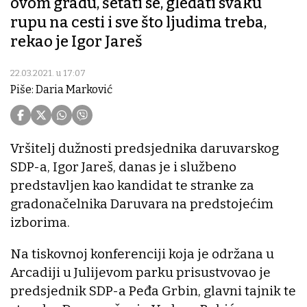
ovom gradu, šetati se, gledati svaku
rupu na cesti i sve što ljudima treba,
rekao je Igor Jareš
22.03.2021. u 17:07
Piše: Daria Marković
Vršitelj dužnosti predsjednika daruvarskog
SDP-a, Igor Jareš, danas je i službeno
predstavljen kao kandidat te stranke za
gradonačelnika Daruvara na predstojećim
izborima.
Na tiskovnoj konferenciji koja je održana u
Arcadiji u Julijevom parku prisustvovao je
predsjednik SDP-a Peđa Grbin, glavni tajnik te