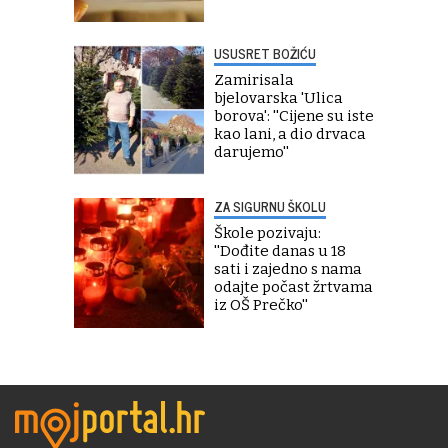
USUSRET BOŽIĆU
Zamirisala
bjelovarska 'Ulica
borova': ''Cijene su iste
kao lani, a dio drvaca
darujemo''
ZA SIGURNU ŠKOLU
Škole pozivaju:
''Dođite danas u 18
sati i zajedno s nama
odajte počast žrtvama
iz OŠ Prečko''