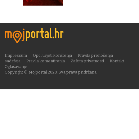
Impressum
Opći uvjeti korištenja
Pravila prenošenja
sadržaja
Pravila komentiranja
Zaštita privatnosti
Kontakt
Oglašavanje
Copyright © Mojportal 2020. Sva prava pridržana.