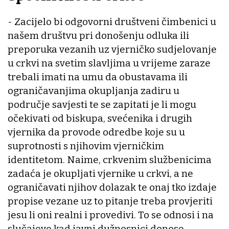
- Zacijelo bi odgovorni društveni čimbenici u
našem društvu pri donošenju odluka ili
preporuka vezanih uz vjerničko sudjelovanje
u crkvi na svetim slavljima u vrijeme zaraze
trebali imati na umu da obustavama ili
ograničavanjima okupljanja zadiru u
područje savjesti te se zapitati je li mogu
očekivati od biskupa, svećenika i drugih
vjernika da provode odredbe koje su u
suprotnosti s njihovim vjerničkim
identitetom. Naime, crkvenim službenicima
zadaća je okupljati vjernike u crkvi, a ne
ograničavati njihov dolazak te onaj tko izdaje
propise vezane uz to pitanje treba provjeriti
jesu li oni realni i provedivi. To se odnosi i na
slučajeve kad javni dužnosnici donose