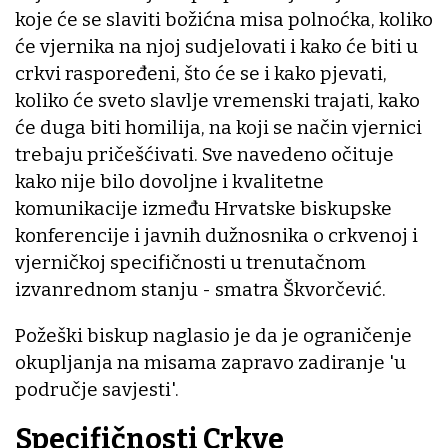
koje će se slaviti božićna misa polnoćka, koliko
će vjernika na njoj sudjelovati i kako će biti u
crkvi raspoređeni, što će se i kako pjevati,
koliko će sveto slavlje vremenski trajati, kako
će duga biti homilija, na koji se način vjernici
trebaju pričešćivati. Sve navedeno očituje
kako nije bilo dovoljne i kvalitetne
komunikacije između Hrvatske biskupske
konferencije i javnih dužnosnika o crkvenoj i
vjerničkoj specifičnosti u trenutačnom
izvanrednom stanju - smatra Škvorčević.
Požeški biskup naglasio je da je ograničenje
okupljanja na misama zapravo zadiranje 'u
područje savjesti'.
Specifičnosti Crkve