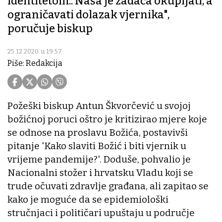
identitetom.. Naša je zadaća okupljati, a
ograničavati dolazak vjernika",
poručuje biskup
25.12.2020. u 19:57
Piše: Redakcija
Požeški biskup Antun Škvorčević u svojoj
božićnoj poruci oštro je kritizirao mjere koje
se odnose na proslavu Božića, postavivši
pitanje 'Kako slaviti Božić i biti vjernik u
vrijeme pandemije?'. Doduše, pohvalio je
Nacionalni stožer i hrvatsku Vladu koji se
trude očuvati zdravlje građana, ali zapitao se
kako je moguće da se epidemiološki
stručnjaci i političari upuštaju u područje