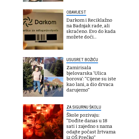
OBAVIJEST
Darkom i Reciklažno
na Badnjak rade, ali
skraćeno. Evo do kada
možete doći...
USUSRET BOŽIĆU
Zamirisala
bjelovarska 'Ulica
borova': ''Cijene su iste
kao lani, a dio drvaca
darujemo''
ZA SIGURNU ŠKOLU
Škole pozivaju:
''Dođite danas u 18
sati i zajedno s nama
odajte počast žrtvama
iz OŠ Prečko''