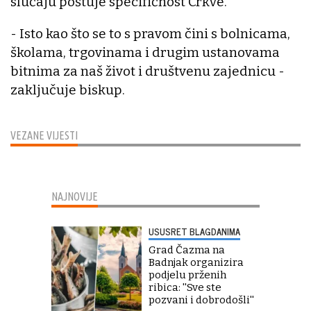
slučaju poštuje specifičnost Crkve.
- Isto kao što se to s pravom čini s bolnicama,
školama, trgovinama i drugim ustanovama
bitnima za naš život i društvenu zajednicu -
zaključuje biskup.
VEZANE VIJESTI
NAJNOVIJE
USUSRET BLAGDANIMA
Grad Čazma na
Badnjak organizira
podjelu prženih
ribica: ''Sve ste
pozvani i dobrodošli''