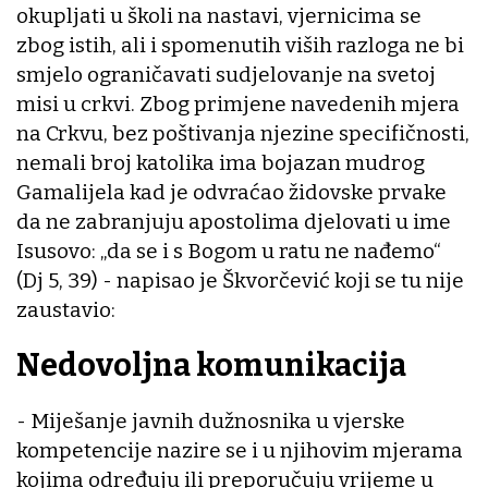
okupljati u školi na nastavi, vjernicima se
zbog istih, ali i spomenutih viših razloga ne bi
smjelo ograničavati sudjelovanje na svetoj
misi u crkvi. Zbog primjene navedenih mjera
na Crkvu, bez poštivanja njezine specifičnosti,
nemali broj katolika ima bojazan mudrog
Gamalijela kad je odvraćao židovske prvake
da ne zabranjuju apostolima djelovati u ime
Isusovo: „da se i s Bogom u ratu ne nađemo“
(Dj 5, 39) - napisao je Škvorčević koji se tu nije
zaustavio:
Nedovoljna komunikacija
- Miješanje javnih dužnosnika u vjerske
kompetencije nazire se i u njihovim mjerama
kojima određuju ili preporučuju vrijeme u