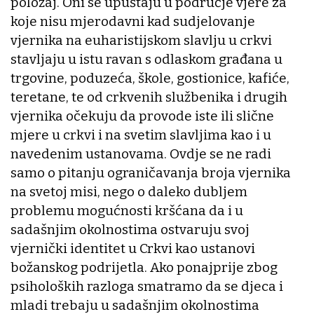
položaj. Oni se upuštaju u područje vjere za
koje nisu mjerodavni kad sudjelovanje
vjernika na euharistijskom slavlju u crkvi
stavljaju u istu ravan s odlaskom građana u
trgovine, poduzeća, škole, gostionice, kafiće,
teretane, te od crkvenih službenika i drugih
vjernika očekuju da provode iste ili slične
mjere u crkvi i na svetim slavljima kao i u
navedenim ustanovama. Ovdje se ne radi
samo o pitanju ograničavanja broja vjernika
na svetoj misi, nego o daleko dubljem
problemu mogućnosti kršćana da i u
sadašnjim okolnostima ostvaruju svoj
vjernički identitet u Crkvi kao ustanovi
božanskog podrijetla. Ako ponajprije zbog
psiholoških razloga smatramo da se djeca i
mladi trebaju u sadašnjim okolnostima