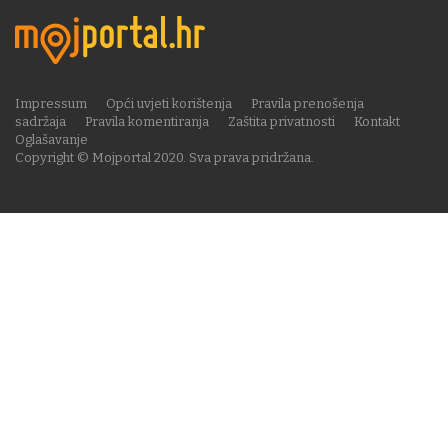
Impressum
Opći uvjeti korištenja
Pravila prenošenja
sadržaja
Pravila komentiranja
Zaštita privatnosti
Kontakt
Oglašavanje
Copyright © Mojportal 2020. Sva prava pridržana.