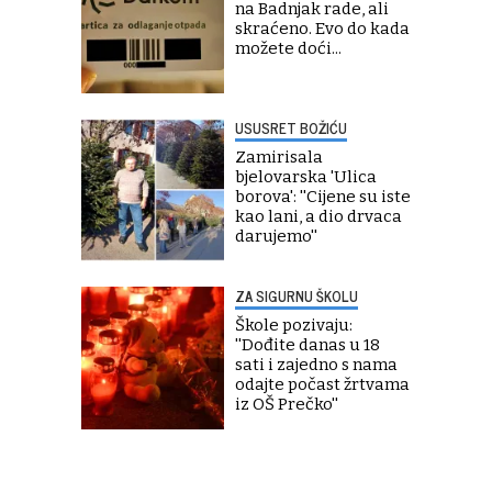
na Badnjak rade, ali
skraćeno. Evo do kada
možete doći...
USUSRET BOŽIĆU
Zamirisala
bjelovarska 'Ulica
borova': ''Cijene su iste
kao lani, a dio drvaca
darujemo''
ZA SIGURNU ŠKOLU
Škole pozivaju:
''Dođite danas u 18
sati i zajedno s nama
odajte počast žrtvama
iz OŠ Prečko''