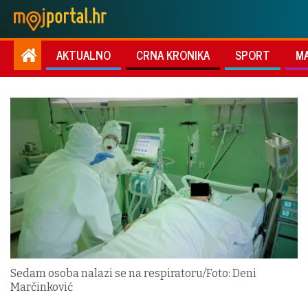
AKTUALNO
CRNA KRONIKA
SPORT
M
Sedam osoba nalazi se na respiratoru/Foto: Deni
Marčinković