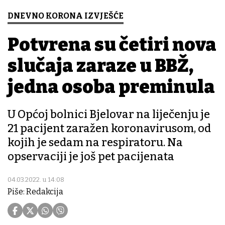
DNEVNO KORONA IZVJEŠĆE
Potvrđena su četiri nova
slučaja zaraze u BBŽ,
jedna osoba preminula
U Općoj bolnici Bjelovar na liječenju je
21 pacijent zaražen koronavirusom, od
kojih je sedam na respiratoru. Na
opservaciji je još pet pacijenata
04.03.2022. u 14:08
Piše: Redakcija