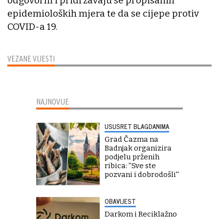
odgovorni i pridržavaju se propisanih
epidemioloških mjera te da se cijepe protiv
COVID-a 19.
VEZANE VIJESTI
NAJNOVIJE
USUSRET BLAGDANIMA
Grad Čazma na
Badnjak organizira
podjelu prženih
ribica: ''Sve ste
pozvani i dobrodošli''
OBAVIJEST
Darkom i Reciklažno