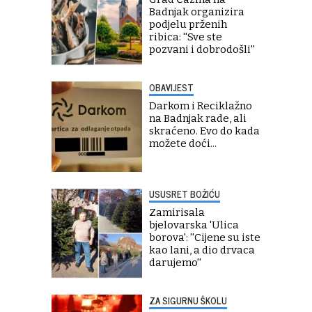
Badnjak organizira
podjelu prženih
ribica: ''Sve ste
pozvani i dobrodošli''
OBAVIJEST
Darkom i Reciklažno
na Badnjak rade, ali
skraćeno. Evo do kada
možete doći...
USUSRET BOŽIĆU
Zamirisala
bjelovarska 'Ulica
borova': ''Cijene su iste
kao lani, a dio drvaca
darujemo''
ZA SIGURNU ŠKOLU