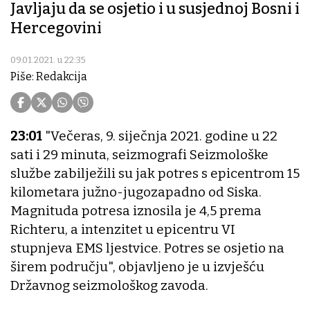
Javljaju da se osjetio i u susjednoj Bosni i
Hercegovini
09.01.2021. u 22:35
Piše: Redakcija
23:01
"Večeras, 9. siječnja 2021. godine u 22
sati i 29 minuta, seizmografi Seizmološke
službe zabilježili su jak potres s epicentrom 15
kilometara južno-jugozapadno od Siska.
Magnituda potresa iznosila je 4,5 prema
Richteru, a intenzitet u epicentru VI
stupnjeva EMS ljestvice. Potres se osjetio na
širem području", objavljeno je u izvješću
Državnog seizmološkog zavoda.