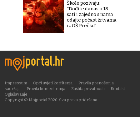
Škole pozivaju:
''Dođite danas u 18
sati i zajedno s nama
odajte počast žrtvama
iz OŠ Prečko''
Impressum
Opći uvjeti korištenja
Pravila prenošenja
sadržaja
Pravila komentiranja
Zaštita privatnosti
Kontakt
Oglašavanje
Copyright © Mojportal 2020. Sva prava pridržana.