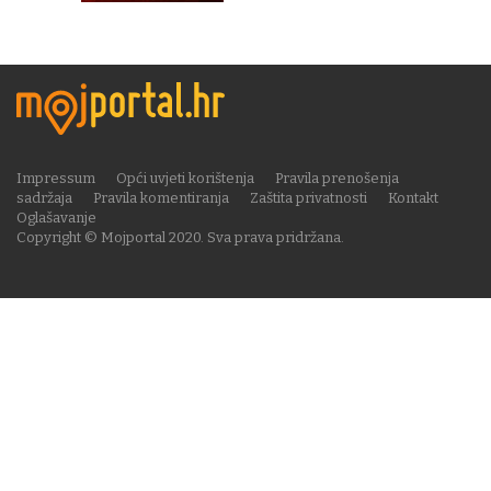
Impressum
Opći uvjeti korištenja
Pravila prenošenja
sadržaja
Pravila komentiranja
Zaštita privatnosti
Kontakt
Oglašavanje
Copyright © Mojportal 2020. Sva prava pridržana.