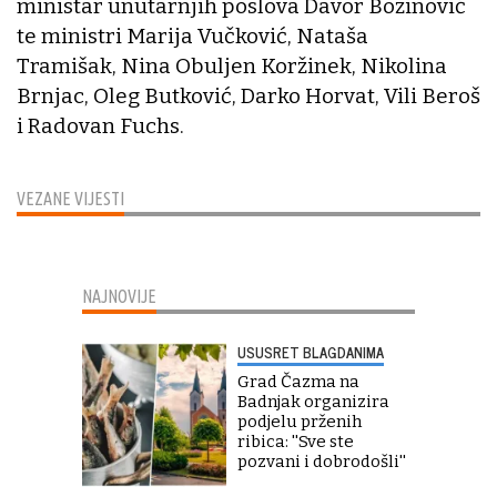
ministar unutarnjih poslova Davor Božinović
te ministri Marija Vučković, Nataša
Tramišak, Nina Obuljen Koržinek, Nikolina
Brnjac, Oleg Butković, Darko Horvat, Vili Beroš
i Radovan Fuchs.
VEZANE VIJESTI
NAJNOVIJE
USUSRET BLAGDANIMA
Grad Čazma na
Badnjak organizira
podjelu prženih
ribica: ''Sve ste
pozvani i dobrodošli''