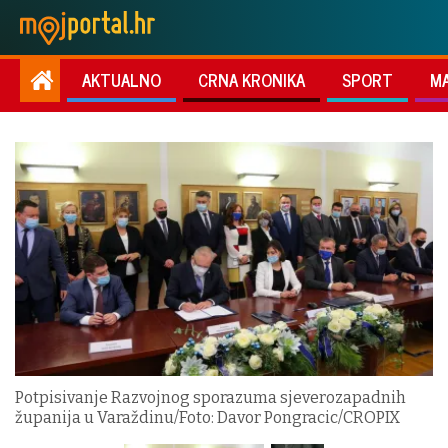
AKTUALNO
CRNA KRONIKA
SPORT
M
Potpisivanje Razvojnog sporazuma sjeverozapadnih
županija u Varaždinu/Foto: Davor Pongracic/CROPIX