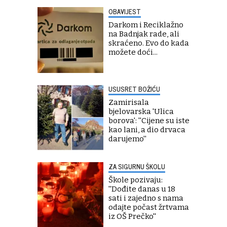
OBAVIJEST
Darkom i Reciklažno
na Badnjak rade, ali
skraćeno. Evo do kada
možete doći...
USUSRET BOŽIĆU
Zamirisala
bjelovarska 'Ulica
borova': ''Cijene su iste
kao lani, a dio drvaca
darujemo''
ZA SIGURNU ŠKOLU
Škole pozivaju:
''Dođite danas u 18
sati i zajedno s nama
odajte počast žrtvama
iz OŠ Prečko''