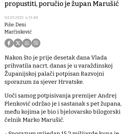
propustiti, poručio je župan Marušić
04.03.2022. u 13:48
Piše: Deni
Marčinković
Nakon što je prije desetak dana Vlada
prihvatila nacrt, danas je u varaždinskoj
Županijskoj palači potpisan Razvojni
sporazum za sjever Hrvatske.
Uoči samog potpisivanja premijer Andrej
Plenković održao je i sastanak s pet župana,
među kojima je bio i bjelovarsko bilogorski
čelnik Marko Marušić.
- Sporazum vrijedan 15,2 milijarde kuna je