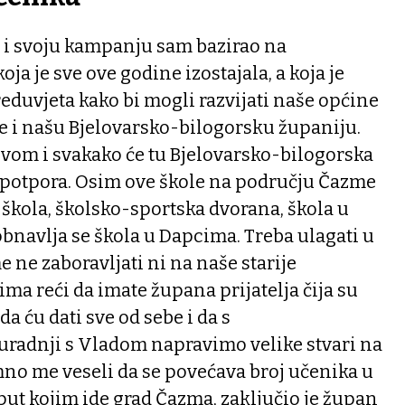
i svoju kampanju sam bazirao na
a je sve ove godine izostajala, a koja je
reduvjeta kako bi mogli razvijati naše općine
e i našu Bjelovarsko-bilogorsku županiju.
ovom i svakako će tu Bjelovarsko-bilogorska
i potpora. Osim ove škole na području Čazme
škola, školsko-sportska dvorana, škola u
bnavlja se škola u Dapcima. Treba ulagati u
e ne zaboravljati ni na naše starije
ima reći da imate župana prijatelja čija su
da ću dati sve od sebe i da s
uradnji s Vladom napravimo velike stvari na
no me veseli da se povećava broj učenika u
r put kojim ide grad Čazma, zaključio je župan