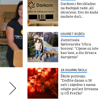
Darkom i Reciklažno
na Badnjak rade, ali
skraćeno. Evo do kada
možete doći...
USUSRET BOŽIĆU
Zamirisala
bjelovarska 'Ulica
borova': ''Cijene su iste
kao lani, a dio drvaca
darujemo''
ZA SIGURNU ŠKOLU
Škole pozivaju:
''Dođite danas u 18
sati i zajedno s nama
odajte počast žrtvama
iz OŠ Prečko''