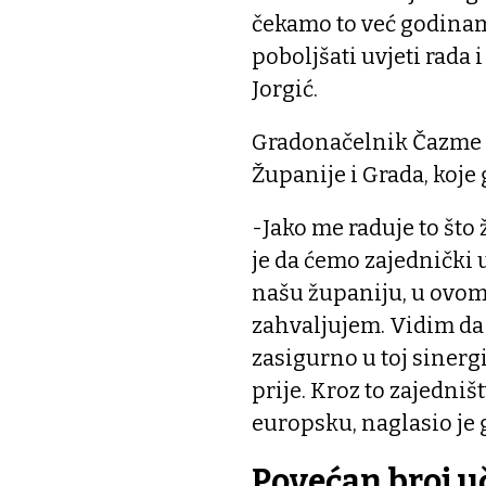
čekamo to već godina
poboljšati uvjeti rada 
Jorgić.
Gradonačelnik Čazme D
Županije i Grada, koje 
-Jako me raduje to što 
je da ćemo zajednički 
našu županiju, u ovom
zahvaljujem. Vidim da
zasigurno u toj sinergi
prije. Kroz to zajedni
europsku, naglasio je 
Povećan broj u