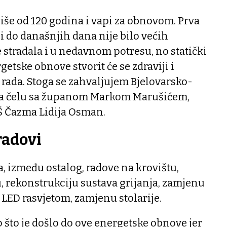
više od 120 godina i vapi za obnovom. Prva
. i do današnjih dana nije bilo većih
e stradala i u nedavnom potresu, no statički
etske obnove stvorit će se zdraviji i
i rada. Stoga se zahvaljujem Bjelovarsko-
 na čelu sa županom Markom Marušićem,
OŠ Čazma Lidija Osman.
radovi
 između ostalog, radove na krovištu,
, rekonstrukciju sustava grijanja, zamjenu
 LED rasvjetom, zamjenu stolarije.
što je došlo do ove energetske obnove jer