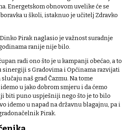
ma. Energetskom obnovom uvelike će se
i boravka u školi, istaknuo je učitelj Zdravko
inko Pirak naglasio je važnost suradnje
godinama ranije nije bilo.
župan radi ono što je u kampanji obećao, a to
u sinergiji s Gradovima i Općinama razvijati
 slučaju naš grad Čazmu. Na tome
 idemo u jako dobrom smjeru i da ćemo
ji biti puno uspješniji nego što je to bilo
štvo idemo u napad na državnu blagajnu, pa i
gradonačelnik Pirak.
čenika