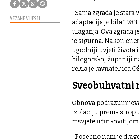
-Sama zgrada je stara 
VEZANE VIJESTI
adaptacija je bila 1983
ulaganja. Ova zgrada j
je sigurna. Nakon energ
ugodniji uvjeti života 
bilogorskoj županiji
rekla je ravnateljica 
Sveobuhvatni 
Obnova podrazumijeva,
izolaciju prema stropu
rasvjete učinkovitijom
-Posebno nam je drago 