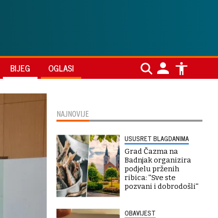
BIJEG
OGLASI
NAJNOVIJE
USUSRET BLAGDANIMA
Grad Čazma na
Badnjak organizira
podjelu prženih
ribica: ''Sve ste
pozvani i dobrodošli''
OBAVIJEST