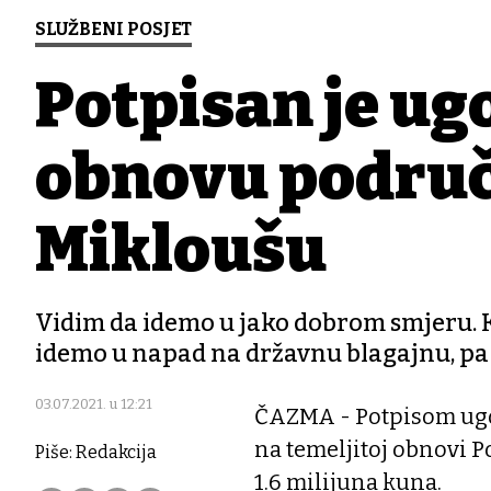
SLUŽBENI POSJET
Potpisan je ug
obnovu područ
Mikloušu
Vidim da idemo u jako dobrom smjeru.
idemo u napad na državnu blagajnu, pa 
03.07.2021. u 12:21
ČAZMA - Potpisom ugov
na temeljitoj obnovi 
Piše: Redakcija
1.6 milijuna kuna.