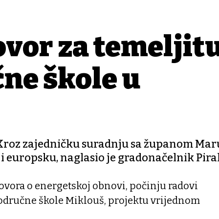
ovor za temeljit
ne škole u
 Kroz zajedničku suradnju sa županom Ma
i europsku, naglasio je gradonačelnik Pira
ora o energetskoj obnovi, počinju radovi
Područne škole Miklouš, projektu vrijednom