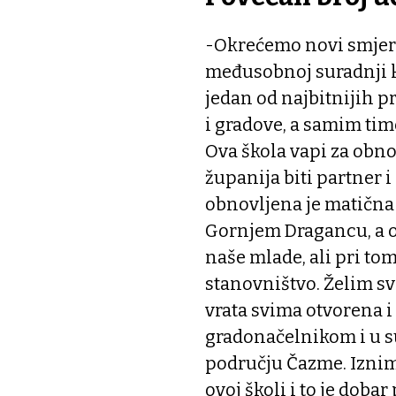
-Okrećemo novi smjer 
međusobnoj suradnji koj
jedan od najbitnijih p
i gradove, a samim tim
Ova škola vapi za obn
županija biti partner 
obnovljena je matična 
Gornjem Dragancu, a o
naše mlade, ali pri tom
stanovništvo. Želim sv
vrata svima otvorena i 
gradonačelnikom i u s
području Čazme. Iznim
ovoj školi i to je doba