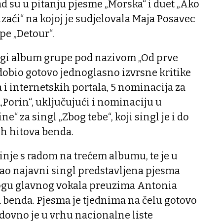
ad su u pitanju pjesme „Morska“ i duet „Ako
izaći“ na kojoj je sudjelovala Maja Posavec
pe „Detour“.
rugi album grupe pod nazivom „Od prve
e dobio gotovo jednoglasno izvrsne kritike
a i internetskih portala, 5 nominacija za
Porin“, uključujući i nominaciju u
e“ za singl „Zbog tebe“, koji singl je i do
ih hitova benda.
inje s radom na trećem albumu, te je u
kao najavni singl predstavljena pjesma
logu glavnog vokala preuzima Antonia
 benda. Pjesma je tjednima na čelu gotovo
redovno je u vrhu nacionalne liste