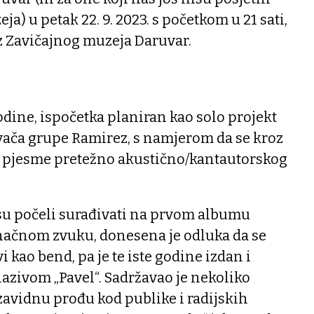
a) u petak 22. 9. 2023. s početkom u 21 sati,
z Zavičajnog muzeja Daruvar.
godine, ispočetka planiran kao solo projekt
evača grupe Ramirez, s namjerom da se kroz
ju pjesme pretežno akustično/kantautorskog
 su počeli surađivati na prvom albumu
onačnom zvuku, donesena je odluka da se
i kao bend, pa je te iste godine izdan i
azivom „Pavel“. Sadržavao je nekoliko
 zavidnu prođu kod publike i radijskih