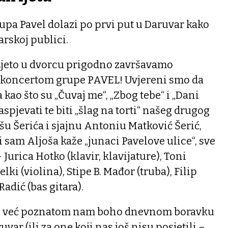
rupa Pavel dolazi po prvi put u Daruvar kako
arskoj publici.
Ljeto u dvorcu prigodno završavamo
a koncertom grupe PAVEL! Uvjereni smo da
kao što su „Čuvaj me“, „Zbog tebe“ i „Dani
 raspjevati te biti „šlag na torti“ našeg drugog
ošu Šerića i sjajnu Antoniu Matković Šerić,
i sam Aljoša kaže „junaci Pavelove ulice“, sve
 Jurica Hotko (klavir, klavijature), Toni
lki (violina), Stipe B. Mađor (truba), Filip
Radić (bas gitara).
i u već poznatom nam boho dnevnom boravku
ar (ili za one koji nas još nisu posjetili –