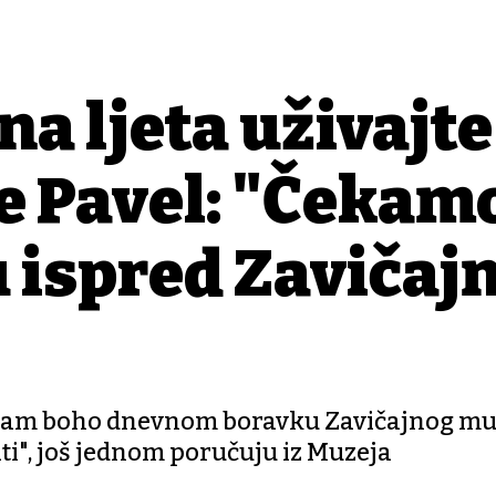
a ljeta uživajte
e Pavel: "Čekam
 ispred Zavičaj
m nam boho dnevnom boravku Zavičajnog mu
ati", još jednom poručuju iz Muzeja