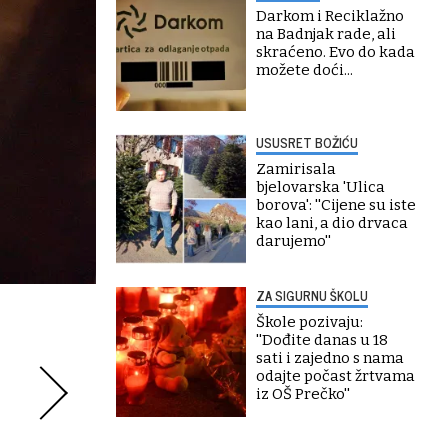
Darkom i Reciklažno
na Badnjak rade, ali
skraćeno. Evo do kada
možete doći...
USUSRET BOŽIĆU
Zamirisala
bjelovarska 'Ulica
borova': ''Cijene su iste
kao lani, a dio drvaca
darujemo''
ZA SIGURNU ŠKOLU
Škole pozivaju:
''Dođite danas u 18
sati i zajedno s nama
odajte počast žrtvama
iz OŠ Prečko''