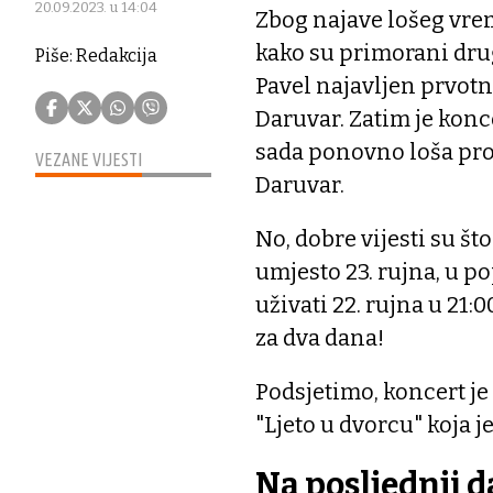
20.09.2023. u 14:04
Zbog najave lošeg vrem
kako su primorani drug
Piše: Redakcija
Pavel najavljen prvotn
Daruvar. Zatim je konce
sada ponovno loša pr
VEZANE VIJESTI
Daruvar.
No, dobre vijesti su št
umjesto 23. rujna, u 
uživati 22. rujna u 21:
za dva dana!
Podsjetimo, koncert j
"Ljeto u dvorcu" koja 
Na posljednji d