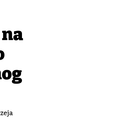
 na
o
nog
zeja