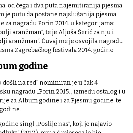
a, od čega i dva puta najemitiranija pjesma
m je putu da postane najslušanija pjesma
je za nagradu Porin 2014. u kategorijama:
olji aranžman“, te je Aljoša Šerić za nju i
olji aranžman“. Čuvaj me je osvojila nagradu
jesma Zagrebačkog festivala 2014. godine.
lbum godine
o došli na red“ nominiran je u čak 4
fsku nagradu „Porin 2015.“, između ostalog i u
orije za Album godine i za Pjesmu godine, te
 godine.
odine singl „Poslije nas“, koji je najavio
dluka“ (2017.), puna 4 mjeseca je bio