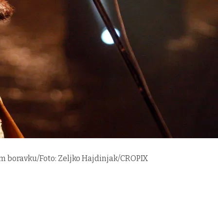
m boravku/Foto: Zeljko Hajdinjak/CROPIX