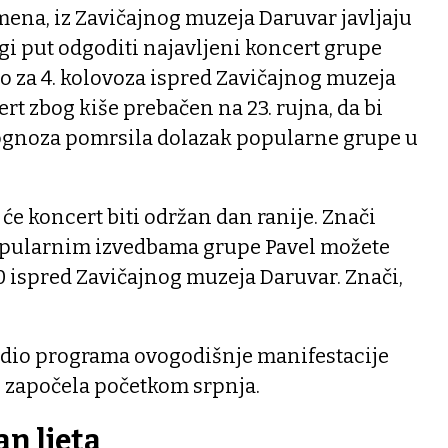
ena, iz Zavičajnog muzeja Daruvar javljaju
i put odgoditi najavljeni koncert grupe
o za 4. kolovoza ispred Zavičajnog muzeja
rt zbog kiše prebačen na 23. rujna, da bi
ognoza pomrsila dolazak popularne grupe u
o će koncert biti održan dan ranije. Znači
popularnim izvedbama grupe Pavel možete
00 ispred Zavičajnog muzeja Daruvar. Znači,
e dio programa ovogodišnje manifestacije
je započela početkom srpnja.
an ljeta