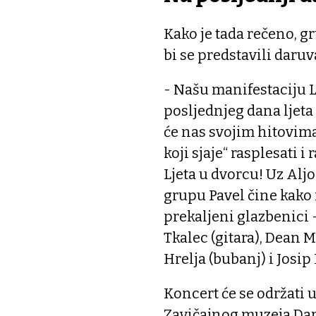
Kako je tada rečeno, g
bi se predstavili daruv
- Našu manifestaciju 
posljednjeg dana ljet
će nas svojim hitovima 
koji sjaje“ rasplesati i
Ljeta u dvorcu! Uz Alj
grupu Pavel čine kako 
prekaljeni glazbenici -
Tkalec (gitara), Dean Me
Hrelja (bubanj) i Josip 
Koncert će se održat
Zavičajnog muzeja Daruv