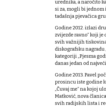
urednika, a naročito k
si za, mogli bi jednom 
tadašnja pjevačica gru
Godine 2012. izlazi d
zvijezde ravno“ koji j
svih važnijih tiskovin
diskografsku nagradu „
kategoriji „Pjesma godin
danas jedan od najveć
Godine 2013. Pavel poč
prosincu iste godine 
„Čuvaj me“ na kojoj u
Matković, nova članica
svih radijskih lista i 