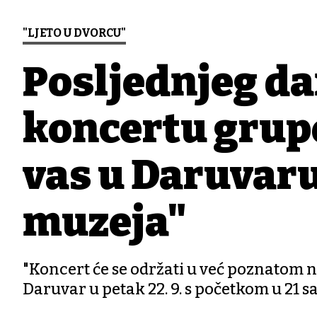
"LJETO U DVORCU"
Posljednjeg dan
koncertu grup
vas u Daruvaru
muzeja"
"Koncert će se održati u već poznato
Daruvar u petak 22. 9. s početkom u 21 s