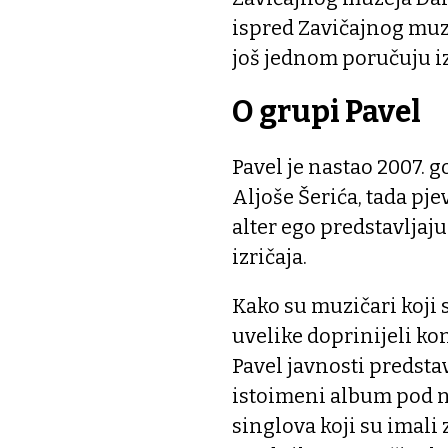
ispred Zavičajnog muzej
još jednom poručuju i
O grupi Pavel
Pavel je nastao 2007. 
Aljoše Šerića, tada pj
alter ego predstavlja
izričaja.
Kako su muzičari koji
uvelike doprinijeli k
Pavel javnosti predstav
istoimeni album pod n
singlova koji su imali