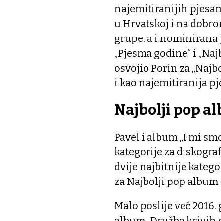
najemitiranijih pjesam
u Hrvatskoj i na dobro
grupe, a i nominirana 
„Pjesma godine“ i „Najb
osvojio Porin za „Najb
i kao najemitiranija p
Najbolji pop a
Pavel i album „I mi sm
kategorije za diskogra
dvije najbitnije kateg
za Najbolji pop album
Malo poslije već 2016. g
album „Družba krivih o