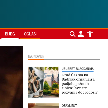
BIJEG
OGLASI
NAJNOVIJE
USUSRET BLAGDANIMA
Grad Čazma na
Badnjak organizira
podjelu prženih
ribica: ''Sve ste
pozvani i dobrodošli''
OBAVIJEST