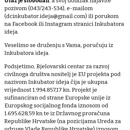
Ulaz je slobodan
, a svoj dolazak najavite
pozivom (043/243-534), e-mailom
(dcinkubator.ideja@gmail.com) ili porukom
na Facebook ili Instagram stranici Inkubatora
ideja.
Veselimo se druženju s Vama, poručuju iz
Inkubatora ideja.
Podsjetimo, Bjelovarski centar za razvoj
civilnoga društva nositelj je EU projekta pod
nazivom Inkubator ideja čija je ukupna
vrijednost 1.994.857,17 kn. Projekt je
sufinanciran od strane Europske unije iz
Europskog socijalnog fonda iznosom od
1.695.628,59 kn te iz Državnog proračuna
Republike Hrvatske (na pozicijama Ureda za
udruge Vlade Republike Hrvatske) iznosom