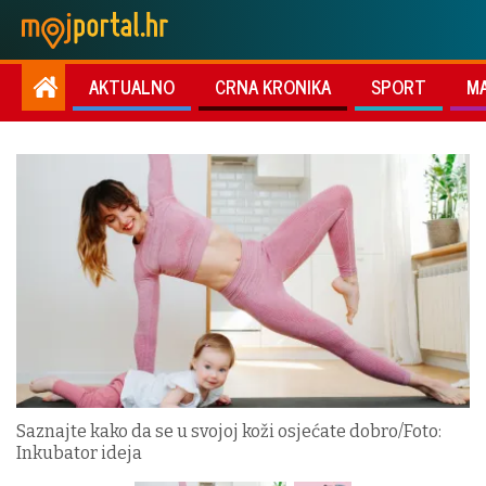
AKTUALNO
CRNA KRONIKA
SPORT
M
Saznajte kako da se u svojoj koži osjećate dobro/Foto:
Inkubator ideja