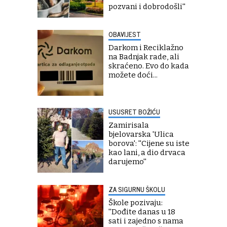
pozvani i dobrodošli''
OBAVIJEST
Darkom i Reciklažno
na Badnjak rade, ali
skraćeno. Evo do kada
možete doći...
USUSRET BOŽIĆU
Zamirisala
bjelovarska 'Ulica
borova': ''Cijene su iste
kao lani, a dio drvaca
darujemo''
ZA SIGURNU ŠKOLU
Škole pozivaju:
''Dođite danas u 18
sati i zajedno s nama