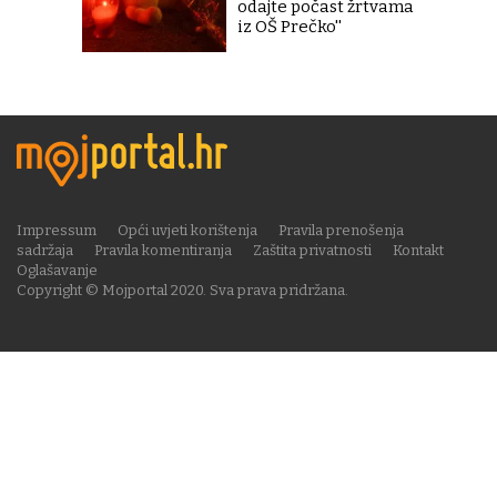
odajte počast žrtvama
iz OŠ Prečko''
Impressum
Opći uvjeti korištenja
Pravila prenošenja
sadržaja
Pravila komentiranja
Zaštita privatnosti
Kontakt
Oglašavanje
Copyright © Mojportal 2020. Sva prava pridržana.