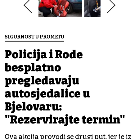
SIGURNOST U PROMETU
Policija i Rode
besplatno
pregledavaju
autosjedalice u
Bjelovaru:
"Rezervirajte termin"
Ova akcija provodi se drugi put, jer je iz