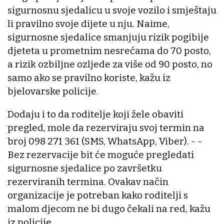
sigurnosnu sjedalicu u svoje vozilo i smještaju
li pravilno svoje dijete u nju. Naime,
sigurnosne sjedalice smanjuju rizik pogibije
djeteta u prometnim nesrećama do 70 posto,
a rizik ozbiljne ozljede za više od 90 posto, no
samo ako se pravilno koriste, kažu iz
bjelovarske policije.
Dodaju i to da roditelje koji žele obaviti
pregled, mole da rezerviraju svoj termin na
broj 098 271 361 (SMS, WhatsApp, Viber). - -
Bez rezervacije bit će moguće pregledati
sigurnosne sjedalice po završetku
rezerviranih termina. Ovakav način
organizacije je potreban kako roditelji s
malom djecom ne bi dugo čekali na red, kažu
iz policije.