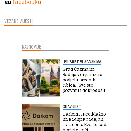
na
Facebooku
!
VEZANE VIJESTI
NAJNOVIJE
USUSRET BLAGDANIMA
Grad Čazma na
Badnjak organizira
podjelu prženih
ribica: ''Sve ste
pozvani i dobrodošli''
OBAVIJEST
Darkom i Reciklažno
na Badnjak rade, ali
skraćeno. Evo do kada
možete doći...