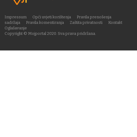
Impressum
Opći uvjeti korištenja
Pravila prenošenja
sadržaja
Pravila komentiranja
Zaštita privatnosti
Kontakt
Oglašavanje
Copyright © Mojportal 2020. Sva prava pridržana.