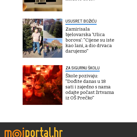
USUSRET BOŽIĆU
Zamirisala
bjelovarska 'Ulica
borova': ''Cijene su iste
kao lani, a dio drvaca
darujemo''
ZA SIGURNU ŠKOLU
Škole pozivaju:
''Dođite danas u 18
sati i zajedno s nama
odajte počast žrtvama
iz OŠ Prečko''