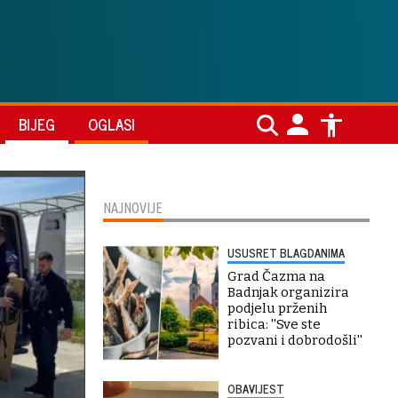
BIJEG
OGLASI
NAJNOVIJE
USUSRET BLAGDANIMA
Grad Čazma na
Badnjak organizira
podjelu prženih
ribica: ''Sve ste
pozvani i dobrodošli''
OBAVIJEST