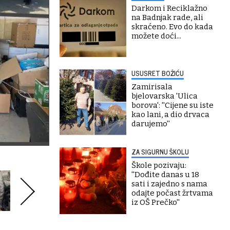
Darkom i Reciklažno
na Badnjak rade, ali
skraćeno. Evo do kada
možete doći...
USUSRET BOŽIĆU
Zamirisala
bjelovarska 'Ulica
borova': ''Cijene su iste
kao lani, a dio drvaca
darujemo''
ZA SIGURNU ŠKOLU
Škole pozivaju:
''Dođite danas u 18
sati i zajedno s nama
odajte počast žrtvama
iz OŠ Prečko''