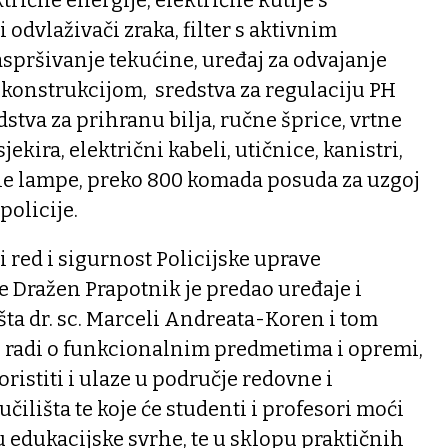
 odvlaživači zraka, filter s aktivnim
aspršivanje tekućine, uređaj za odvajanje
s konstrukcijom, sredstva za regulaciju PH
dstva za prihranu bilja, ručne šprice, vrtne
sjekira, električni kabeli, utičnice, kanistri,
vne lampe, preko 800 komada posuda za uzgoj
 policije.
i red i sigurnost Policijske uprave
 Dražen Prapotnik je predao uređaje i
ta dr. sc. Marceli Andreata-Koren i tom
e radi o funkcionalnim predmetima i opremi,
ristiti i ulaze u područje redovne i
čilišta te koje će studenti i profesori moći
 u edukacijske svrhe, te u sklopu praktičnih