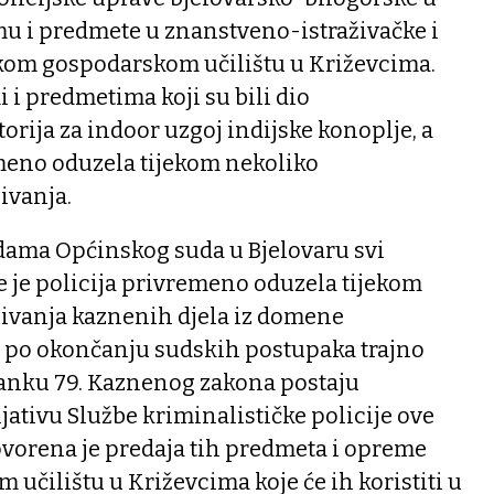
mu i predmete u znanstveno-istraživačke i
kom gospodarskom učilištu u Križevcima.
 i predmetima koji su bili dio
orija za indoor uzgoj indijske konoplje, a
emeno oduzela tijekom nekoliko
ivanja.
ama Općinskog suda u Bjelovaru svi
e je policija privremeno oduzela tijekom
živanja kaznenih djela iz domene
u po okončanju sudskih postupaka trajno
anku 79. Kaznenog zakona postaju
jativu Službe kriminalističke policije ove
ovorena je predaja tih predmeta i opreme
čilištu u Križevcima koje će ih koristiti u