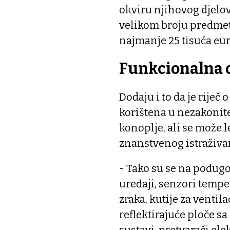
okviru njihovog djelova
velikom broju predmeta
najmanje 25 tisuća eura,
Funkcionalna
Dodaju i to da je rije
korištena u nezakonite
konoplje, ali se može l
znanstvenog istraživa
- Tako su se na podugo
uređaji, senzori temper
zraka, kutije za ventilac
reflektirajuće ploče s
sustavi, pretvarači ele