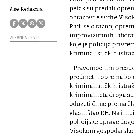
petak su predali opre
Piše: Redakcija
obrazovne svrhe Viso
Radi se o raznoj opremi
improviziranih laborat
VEZANE VIJESTI
koje je policija privr
kriminalističkih istraž
- Pravomoćnim presud
predmeti i oprema koj
kriminalističkih istra
kriminaliteta droga s
oduzeti čime prema čl
vlasništvo RH. Na inici
policijske uprave dog
Visokom gospodarskom u