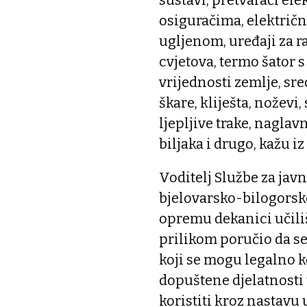
osiguračima, električni
ugljenom, uređaji za r
cvjetova, termo šator 
vrijednosti zemlje, sre
škare, kliješta, noževi, 
ljepljive trake, nagla
biljaka i drugo, kažu iz
Voditelj Službe za javn
bjelovarsko-bilogorske
opremu dekanici učiliš
prilikom poručio da s
koji se mogu legalno ko
dopuštene djelatnosti u
koristiti kroz nastavu