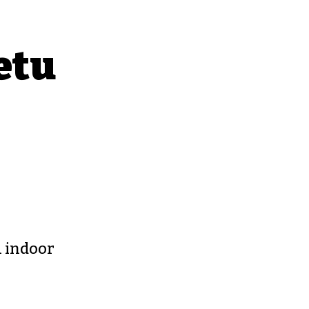
etu
a indoor