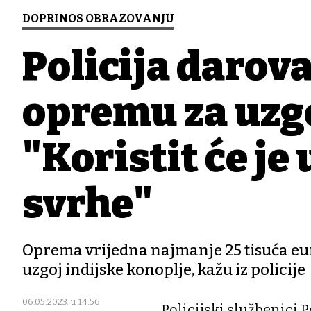
DOPRINOS OBRAZOVANJU
Policija darov
opremu za uzg
"Koristit će je
svrhe"
Oprema vrijedna najmanje 25 tisuća eura
uzgoj indijske konoplje, kažu iz policije
06.05.2023. u 14:56
Policijski službenici 