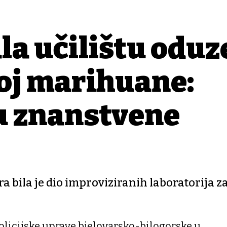
ala učilištu oduz
oj marihuane:
 u znanstvene
 bila je dio improviziranih laboratorija z
Policijske uprave bjelovarsko-bilogorske u