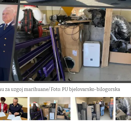
mu za uzgoj marihuane/ Foto: PU bjelovarsko-bilogorska