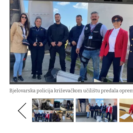
Bjelovarska policija križevačkom učilištu predala opre