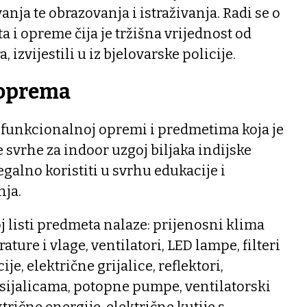
nja te obrazovanja i istraživanja. Radi se o
 i opreme čija je tržišna vrijednost od
 izvijestili u iz bjelovarske policije.
 oprema
č o funkcionalnoj opremi i predmetima koja je
 svrhe za indoor uzgoj biljaka indijske
egalno koristiti u svrhu edukacije i
nja.
j listi predmeta nalaze: prijenosni klima
ature i vlage, ventilatori, LED lampe, filteri
ije, električne grijalice, reflektori,
a sijalicama, potopne pumpe, ventilatorski
ktrične energije, električne kutije s