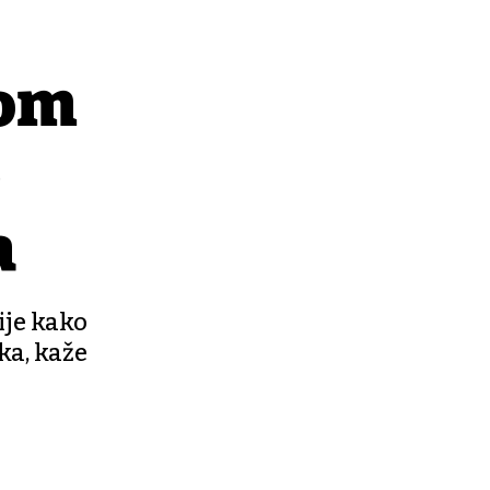
tom
e
a
ije kako
ka, kaže