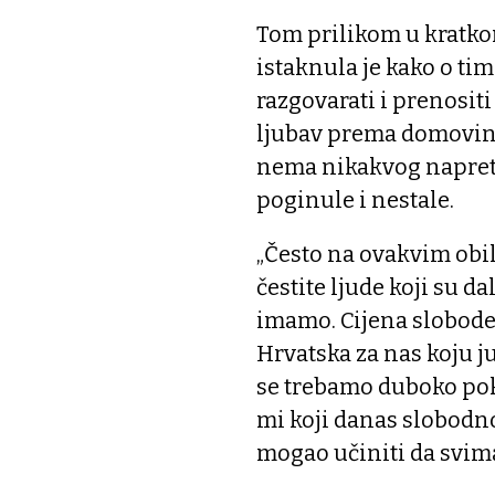
Tom prilikom u kratko
istaknula je kako o ti
razgovarati i prenosit
ljubav prema domovini, 
nema nikakvog napretk
poginule i nestale.
„Često na ovakvim obi
čestite ljude koji su d
imamo. Cijena slobode j
Hrvatska za nas koju j
se trebamo duboko poklo
mi koji danas slobodno 
mogao učiniti da svima