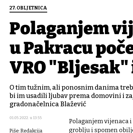
27. OBLJETNICA
Polaganjem vi
u Pakracu poče
VRO "Bljesak" 
O tim tužnim, ali ponosnim danima treb
bi im usadili ljubav prema domovini i 
gradonačelnica Blažević
01.05.2022. u 13:55
Polaganjem vijenaca i
groblju i spomen obil
Piše: Redakcija