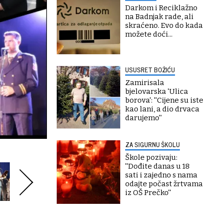
Darkom i Reciklažno
na Badnjak rade, ali
skraćeno. Evo do kada
možete doći...
USUSRET BOŽIĆU
Zamirisala
bjelovarska 'Ulica
borova': ''Cijene su iste
kao lani, a dio drvaca
darujemo''
ZA SIGURNU ŠKOLU
Škole pozivaju:
''Dođite danas u 18
sati i zajedno s nama
odajte počast žrtvama
iz OŠ Prečko''