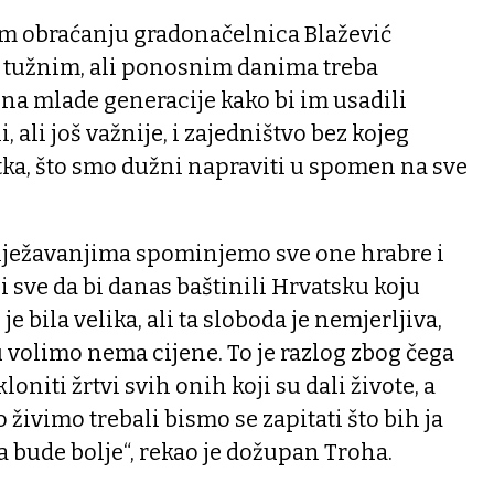
m obraćanju gradonačelnica Blažević
m tužnim, ali ponosnim danima treba
i na mlade generacije kako bi im usadili
ali još važnije, i zajedništvo bez kojeg
a, što smo dužni napraviti u spomen na sve
lježavanjima spominjemo sve one hrabre i
ali sve da bi danas baštinili Hrvatsku koju
e bila velika, ali ta sloboda je nemjerljiva,
u volimo nema cijene. To je razlog zbog čega
niti žrtvi svih onih koji su dali živote, a
živimo trebali bismo se zapitati što bih ja
 bude bolje“, rekao je dožupan Troha.