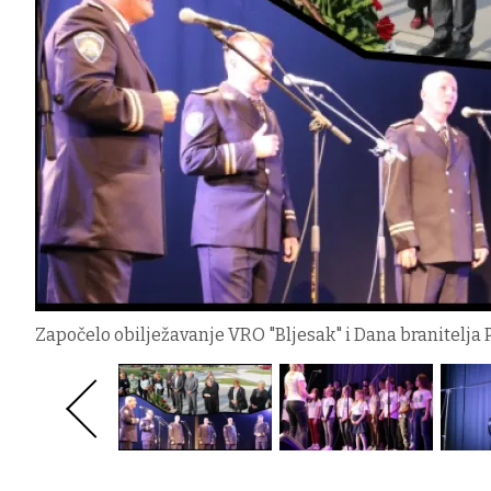
Započelo obilježavanje VRO "Bljesak" i Dana branitelja P