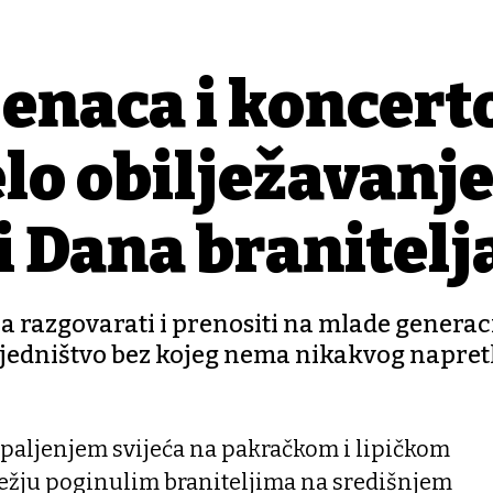
jenaca i koncer
lo obilježavanj
i Dana branitelj
a razgovarati i prenositi na mlade generac
zajedništvo bez kojeg nema nikakvog napret
 paljenjem svijeća na pakračkom i lipičkom
ježju poginulim braniteljima na središnjem