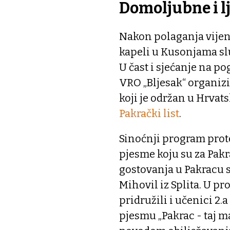
Domoljubne i 
Nakon polaganja vijen
kapeli u Kusonjama slu
U čast i sjećanje na po
VRO „Bljesak“ organizir
koji je održan u Hrva
Pakrački list
.
Sinoćnji program prot
pjesme koju su za Pakra
gostovanja u Pakracu s
Mihovil iz Splita. U p
pridružili i učenici 2.
pjesmu „Pakrac - taj m