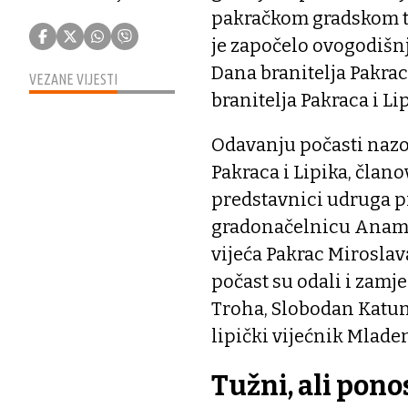
pakračkom gradskom t
je započelo ovogodišnje
Dana branitelja Pakrac
VEZANE VIJESTI
branitelja Pakraca i Li
Odavanju počasti nazoč
Pakraca i Lipika, člano
predstavnici udruga p
gradonačelnicu Anamar
vijeća Pakrac Mirosla
počast su odali i zam
Troha, Slobodan Katuna
lipički vijećnik Mladen
Tužni, ali pono