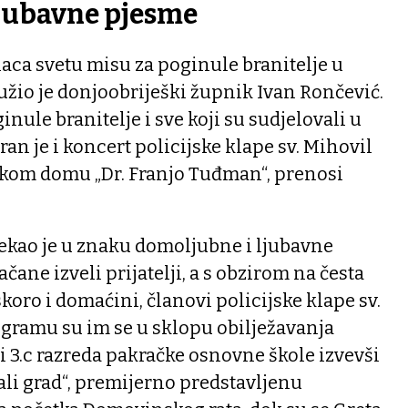
ljubavne pjesme
aca svetu misu za poginule branitelje u
žio je donjoobriješki župnik Ivan Rončević.
ginule branitelje i sve koji su sudjelovali u
an je i koncert policijske klape sv. Mihovil
tskom domu „Dr. Franjo Tuđman“, prenosi
ekao je u znaku domoljubne i ljubavne
čane izveli prijatelji, a s obzirom na česta
koro i domaćini, članovi policijske klape sv.
rogramu su im se u sklopu obilježavanja
a i 3.c razreda pakračke osnovne škole izvevši
ali grad“, premijerno predstavljenu