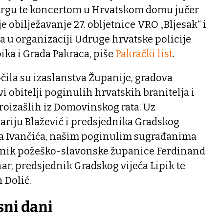
rgu te koncertom u Hrvatskom domu jučer
 obilježavanje 27. obljetnice VRO „Bljesak“ i
a u organizaciji Udruge hrvatske policije
pika i Grada Pakraca, piše
Pakrački list
.
ila su izaslanstva Županije, gradova
vi obitelji poginulih hrvatskih branitelja i
roizašlih iz Domovinskog rata. Uz
iju Blažević i predsjednika Gradskog
va Ivančića, našim poginulim sugrađanima
jenik požeško-slavonske županice Ferdinand
r, predsjednik Gradskog vijeća Lipik te
 Dolić.
sni dani