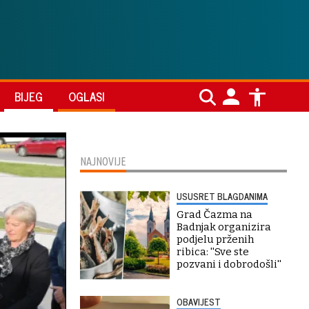
BIJEG
OGLASI
NAJNOVIJE
USUSRET BLAGDANIMA
Grad Čazma na
Badnjak organizira
podjelu prženih
ribica: ''Sve ste
pozvani i dobrodošli''
OBAVIJEST