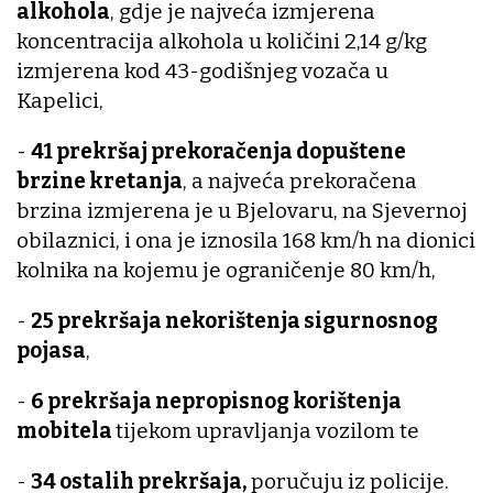
alkohola
, gdje je najveća izmjerena
koncentracija alkohola u količini 2,14 g/kg
izmjerena kod 43-godišnjeg vozača u
Kapelici,
-
41 prekršaj prekoračenja dopuštene
brzine kretanja
, a najveća prekoračena
brzina izmjerena je u Bjelovaru, na Sjevernoj
obilaznici, i ona je iznosila 168 km/h na dionici
kolnika na kojemu je ograničenje 80 km/h,
-
25 prekršaja nekorištenja sigurnosnog
pojasa
,
-
6 prekršaja nepropisnog korištenja
mobitela
tijekom upravljanja vozilom te
-
34 ostalih prekršaja,
poručuju iz policije.