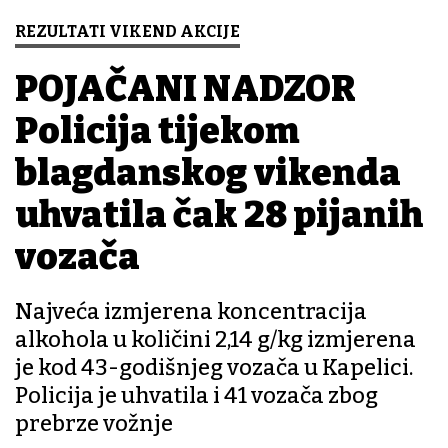
REZULTATI VIKEND AKCIJE
POJAČANI NADZOR
Policija tijekom
blagdanskog vikenda
uhvatila čak 28 pijanih
vozača
Najveća izmjerena koncentracija
alkohola u količini 2,14 g/kg izmjerena
je kod 43-godišnjeg vozača u Kapelici.
Policija je uhvatila i 41 vozača zbog
prebrze vožnje