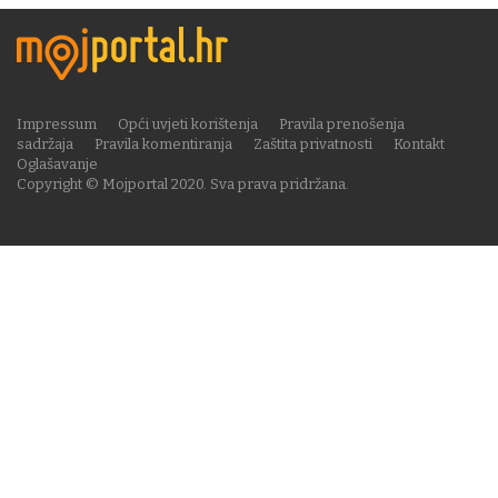
Impressum
Opći uvjeti korištenja
Pravila prenošenja
sadržaja
Pravila komentiranja
Zaštita privatnosti
Kontakt
Oglašavanje
Copyright © Mojportal 2020. Sva prava pridržana.