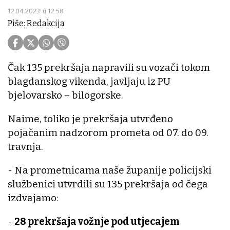
12.04.2023. u 12:58
Piše: Redakcija
Čak 135 prekršaja napravili su vozači tokom
blagdanskog vikenda, javljaju iz PU
bjelovarsko – bilogorske.
Naime, toliko je prekršaja utvrđeno
pojačanim nadzorom prometa od 07. do 09.
travnja.
- Na prometnicama naše županije policijski
službenici utvrdili su 135 prekršaja od čega
izdvajamo:
-
28 prekršaja vožnje pod utjecajem