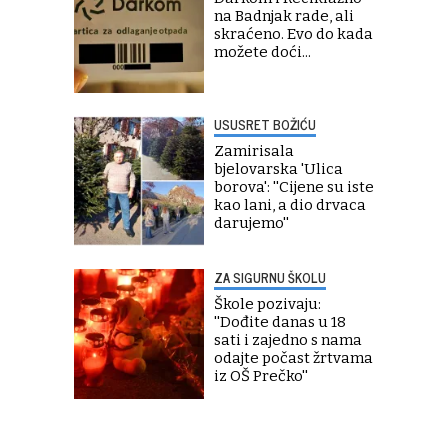
na Badnjak rade, ali
skraćeno. Evo do kada
možete doći...
USUSRET BOŽIĆU
Zamirisala
bjelovarska 'Ulica
borova': ''Cijene su iste
kao lani, a dio drvaca
darujemo''
ZA SIGURNU ŠKOLU
Škole pozivaju:
''Dođite danas u 18
sati i zajedno s nama
odajte počast žrtvama
iz OŠ Prečko''