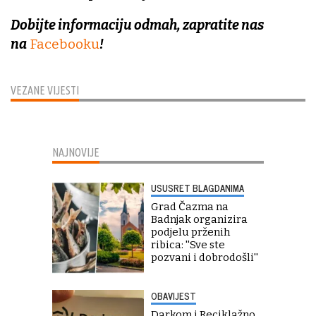
Dobijte informaciju odmah, zapratite nas
na
Facebooku
!
VEZANE VIJESTI
NAJNOVIJE
USUSRET BLAGDANIMA
Grad Čazma na
Badnjak organizira
podjelu prženih
ribica: ''Sve ste
pozvani i dobrodošli''
OBAVIJEST
Darkom i Reciklažno