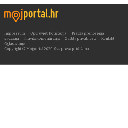
Impressum
Opći uvjeti korištenja
Pravila prenošenja
sadržaja
Pravila komentiranja
Zaštita privatnosti
Kontakt
Oglašavanje
Copyright © Mojportal 2020. Sva prava pridržana.