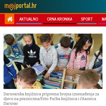
AKTUALNO
CRNA KRONIKA
SPORT
M
Daruvarska knjižnica priprema brojna iznenađenja za
djecu na praznicima/Foto: Pučka knjižnica i čitaonica
Daruvar