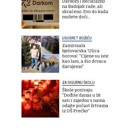
Darkom i Reciklažno
na Badnjak rade, ali
skraćeno. Evo do kada
možete doći...
USUSRET BOŽIĆU
Zamirisala
bjelovarska 'Ulica
borova': ''Cijene su iste
kao lani, a dio drvaca
darujemo''
ZA SIGURNU ŠKOLU
Škole pozivaju:
''Dođite danas u 18
sati i zajedno s nama
odajte počast žrtvama
iz OŠ Prečko''