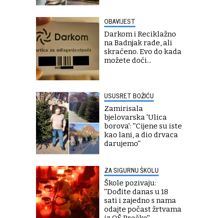
OBAVIJEST
Darkom i Reciklažno
na Badnjak rade, ali
skraćeno. Evo do kada
možete doći...
USUSRET BOŽIĆU
Zamirisala
bjelovarska 'Ulica
borova': ''Cijene su iste
kao lani, a dio drvaca
darujemo''
ZA SIGURNU ŠKOLU
Škole pozivaju:
''Dođite danas u 18
sati i zajedno s nama
odajte počast žrtvama