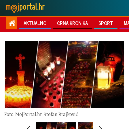
AKTUALNO
CRNA KRONIKA
SPORT
M
Foto: MojPortal.hr, Štefan Brajković