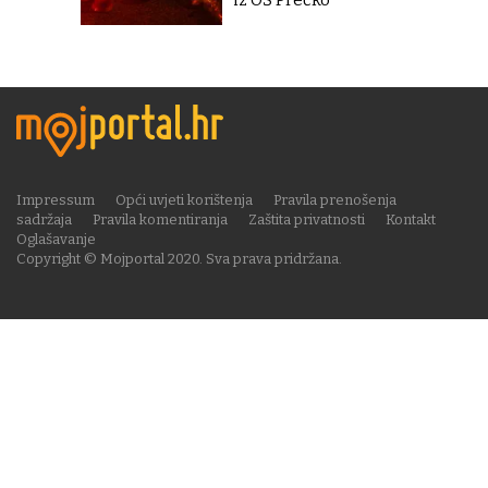
iz OŠ Prečko''
Impressum
Opći uvjeti korištenja
Pravila prenošenja
sadržaja
Pravila komentiranja
Zaštita privatnosti
Kontakt
Oglašavanje
Copyright © Mojportal 2020. Sva prava pridržana.