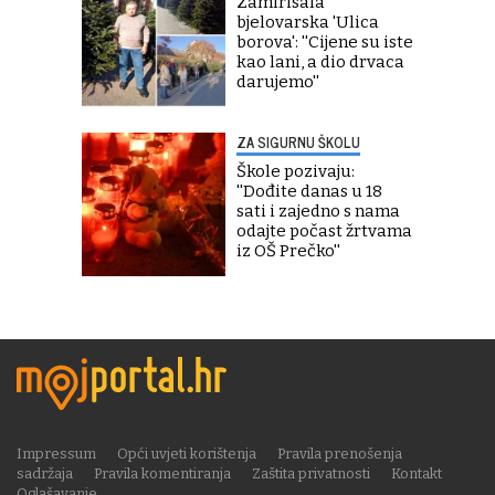
Zamirisala
bjelovarska 'Ulica
borova': ''Cijene su iste
kao lani, a dio drvaca
darujemo''
ZA SIGURNU ŠKOLU
Škole pozivaju:
''Dođite danas u 18
sati i zajedno s nama
odajte počast žrtvama
iz OŠ Prečko''
Impressum
Opći uvjeti korištenja
Pravila prenošenja
sadržaja
Pravila komentiranja
Zaštita privatnosti
Kontakt
Oglašavanje