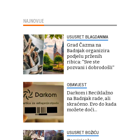
NAJNOVIJE
USUSRET BLAGDANIMA
Grad Čazma na
Badnjak organizira
podjelu prženih
ribica: ''Sve ste
pozvani i dobrodošli''
OBAVIJEST
Darkom i Reciklažno
na Badnjak rade, ali
skraćeno. Evo do kada
možete doći...
USUSRET BOŽIĆU