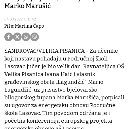
Marko Marušić
04.03.2022. u 11:42
Piše: Martina Čapo
ŠANDROVAC/VELIKA PISANICA - Za učenike
koji nastavu pohađaju u Područnoj školi
Lasovac jučer je bio velik dan. Ravnateljica OŠ
Velika Pisanica Ivana Haić i vlasnik
građevinskog obrta „Lagundžić“ Mario
Lagundžić, uz prisustvo bjelovarsko-
bilogorskog župana Marka Marušića, potpisali
su ugovor za energetsku obnovu Područne
škole Lasovac. Tim povodom održana je i
početna konferencija europskog projekta
energetske obnove PŠ Lasovac.