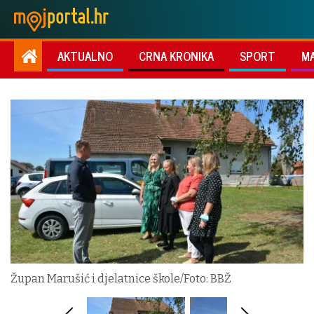
AKTUALNO
CRNA KRONIKA
SPORT
M
Župan Marušić i djelatnice škole/Foto: BBŽ