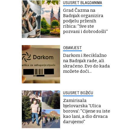
USUSRET BLAGDANIMA
Grad Čazma na
Badnjak organizira
podjelu prženih
ribica: ''Sve ste
pozvani i dobrodošli''
OBAVIJEST
Darkom i Reciklažno
na Badnjak rade, ali
skraćeno. Evo do kada
možete doći...
USUSRET BOŽIĆU
Zamirisala
bjelovarska 'Ulica
borova': ''Cijene su iste
kao lani, a dio drvaca
darujemo''