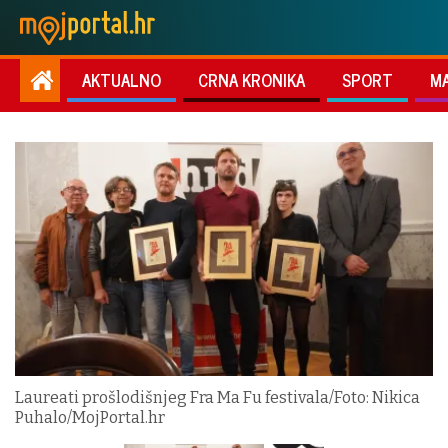
AKTUALNO
CRNA KRONIKA
SPORT
M
Laureati prošlodišnjeg Fra Ma Fu festivala/Foto: Nikica
Puhalo/MojPortal.hr