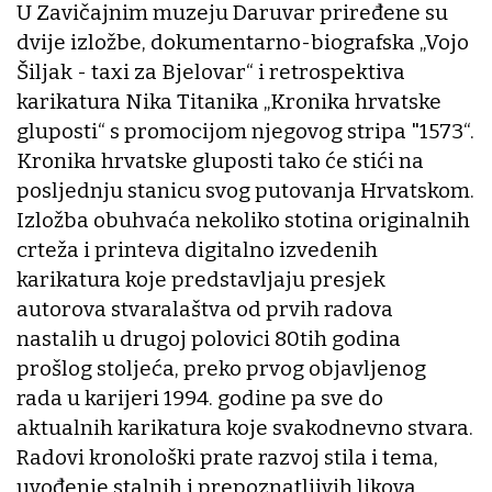
U Zavičajnim muzeju Daruvar priređene su
dvije izložbe, dokumentarno-biografska „Vojo
Šiljak - taxi za Bjelovar“ i retrospektiva
karikatura Nika Titanika „Kronika hrvatske
gluposti“ s promocijom njegovog stripa "1573“.
Kronika hrvatske gluposti tako će stići na
posljednju stanicu svog putovanja Hrvatskom.
Izložba obuhvaća nekoliko stotina originalnih
crteža i printeva digitalno izvedenih
karikatura koje predstavljaju presjek
autorova stvaralaštva od prvih radova
nastalih u drugoj polovici 80tih godina
prošlog stoljeća, preko prvog objavljenog
rada u karijeri 1994. godine pa sve do
aktualnih karikatura koje svakodnevno stvara.
Radovi kronološki prate razvoj stila i tema,
uvođenje stalnih i prepoznatljivih likova