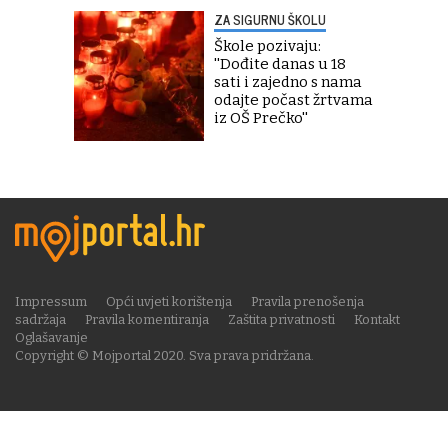
ZA SIGURNU ŠKOLU
Škole pozivaju:
''Dođite danas u 18
sati i zajedno s nama
odajte počast žrtvama
iz OŠ Prečko''
Impressum
Opći uvjeti korištenja
Pravila prenošenja
sadržaja
Pravila komentiranja
Zaštita privatnosti
Kontakt
Oglašavanje
Copyright © Mojportal 2020. Sva prava pridržana.