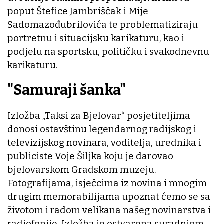
poput Štefice Jambriščak i Mije
Sadomazođubrilovića te problematiziraju
portretnu i situacijsku karikaturu, kao i
podjelu na sportsku, političku i svakodnevnu
karikaturu.
"Samuraji šanka"
Izložba „Taksi za Bjelovar“ posjetiteljima
donosi ostavštinu legendarnog radijskog i
televizijskog novinara, voditelja, urednika i
publiciste Voje Šiljka koju je darovao
bjelovarskom Gradskom muzeju.
Fotografijama, isječcima iz novina i mnogim
drugim memorabilijama upoznat ćemo se sa
životom i radom velikana našeg novinarstva i
radiofonije. Izložba je ostvarena suradnjom