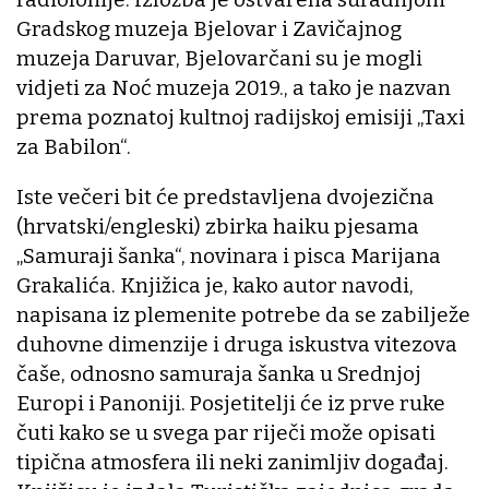
Gradskog muzeja Bjelovar i Zavičajnog
muzeja Daruvar, Bjelovarčani su je mogli
vidjeti za Noć muzeja 2019., a tako je nazvan
prema poznatoj kultnoj radijskoj emisiji „Taxi
za Babilon“.
Iste večeri bit će predstavljena dvojezična
(hrvatski/engleski) zbirka haiku pjesama
„Samuraji šanka“, novinara i pisca Marijana
Grakalića. Knjižica je, kako autor navodi,
napisana iz plemenite potrebe da se zabilježe
duhovne dimenzije i druga iskustva vitezova
čaše, odnosno samuraja šanka u Srednjoj
Europi i Panoniji. Posjetitelji će iz prve ruke
čuti kako se u svega par riječi može opisati
tipična atmosfera ili neki zanimljiv događaj.