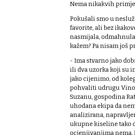
Nema nikakvih primje
Pokušali smo u nesluž
favorite, ali bez ikak
nasmijala, odmahnula 
kažem? Pa nisam još pr
- Ima stvarno jako dob
ili dva uzorka koji su
jako cijenimo, od kol
pohvaliti udrugu Vinod
Suzanu, gospodina Ratk
uhodana ekipa da nem
analizirana, napravljen
ukupne kiseline tako
ocjenjivanjima nema. 