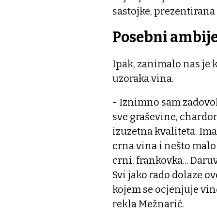
sastojke, prezentirana 
Posebni ambij
Ipak, zanimalo nas je 
uzoraka vina.
- Iznimno sam zadovol
sve graševine, chardonna
izuzetna kvaliteta. Im
crna vina i nešto malo
crni, frankovka... Daru
Svi jako rado dolaze o
kojem se ocjenjuje vi
rekla Mežnarić.