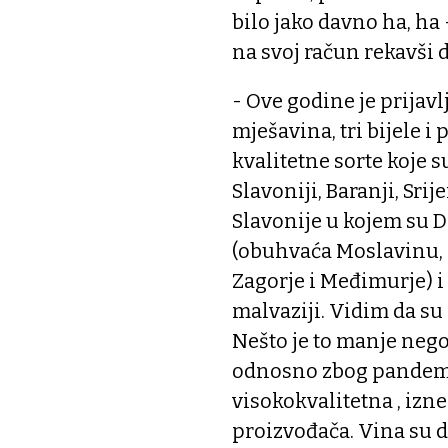
bilo jako davno ha, ha 
na svoj račun rekavši d
- Ove godine je prijav
mješavina, tri bijele i
kvalitetne sorte koje s
Slavoniji, Baranji, Sr
Slavonije u kojem su D
(obuhvaća Moslavinu, P
Zagorje i Međimurje) i i
malvaziji. Vidim da su
Nešto je to manje nego 
odnosno zbog pandemij
visokokvalitetna , izn
proizvođača. Vina su do