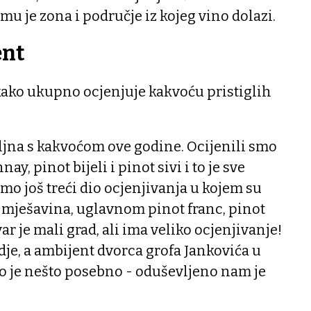
mu je zona i područje iz kojeg vino dolazi.
ent
kako ukupno ocjenjuje kakvoću pristiglih
jna s kakvoćom ove godine. Ocijenili smo
y, pinot bijeli i pinot sivi i to je sve
amo još treći dio ocjenjivanja u kojem su
 mješavina, uglavnom pinot franc, pinot
var je mali grad, ali ima veliko ocjenjivanje!
vdje, a ambijent dvorca grofa Jankovića u
no je nešto posebno - oduševljeno nam je