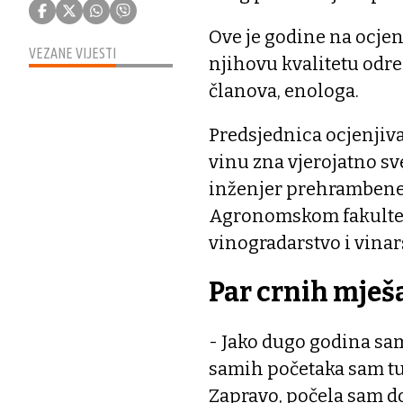
Ove je godine na ocjen
VEZANE VIJESTI
njihovu kvalitetu određ
članova, enologa.
Predsjednica ocjenjiva
vinu zna vjerojatno sv
inženjer prehrambene t
Agronomskom fakultetu
vinogradarstvo i vinar
Par crnih mješa
- Jako dugo godina sa
samih početaka sam tu
Zapravo, počela sam dol