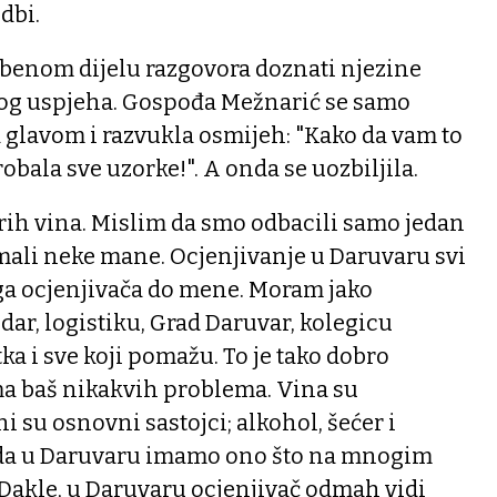
dbi.
benom dijelu razgovora doznati njezine
ovog uspjeha. Gospođa Mežnarić se samo
glavom i razvukla osmijeh: "Kako da vam to
obala sve uzorke!". A onda se uozbiljila.
rih vina. Mislim da smo odbacili samo jedan
 imali neke mane. Ocjenjivanje u Daruvaru svi
ega ocjenjivača do mene. Moram jako
ar, logistiku, Grad Daruvar, kolegicu
a i sve koji pomažu. To je tako dobro
a baš nikakvih problema. Vina su
i su osnovni sastojci; alkohol, šećer i
 da u Daruvaru imamo ono što na mnogim
Dakle, u Daruvaru ocjenjivač odmah vidi