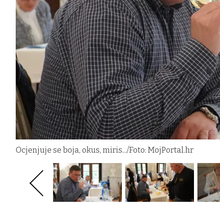
Ocjenjuje se boja, okus, miris.../Foto: MojPortal.hr