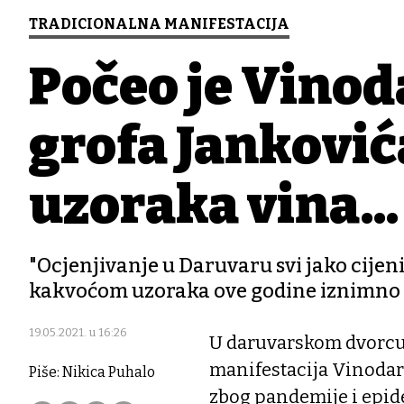
TRADICIONALNA MANIFESTACIJA
Počeo je Vinod
grofa Jankovića
uzoraka vina...
"Ocjenjivanje u Daruvaru svi jako cijeni
kakvoćom uzoraka ove godine iznimno 
19.05.2021. u 16:26
U daruvarskom dvorcu 
manifestacija Vinodar 
Piše: Nikica Puhalo
zbog pandemije i epid