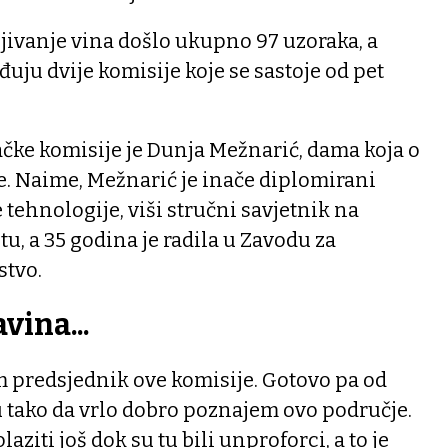
jivanje vina došlo ukupno 97 uzoraka, a
uju dvije komisije koje se sastoje od pet
čke komisije je Dunja Mežnarić, dama koja o
e. Naime, Mežnarić je inače diplomirani
ehnologije, viši stručni savjetnik na
, a 35 godina je radila u Zavodu za
stvo.
vina...
m predsjednik ove komisije. Gotovo pa od
 tako da vrlo dobro poznajem ovo područje.
aziti još dok su tu bili unproforci, a to je