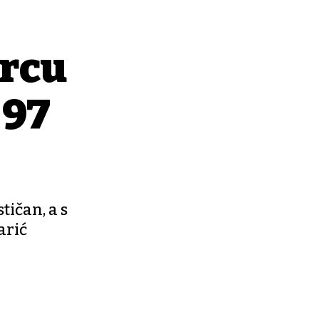
orcu
 97
tičan, a s
arić