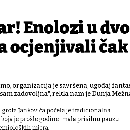
ar! Enolozi u dv
 ocjenjivali čak
mo, organizacija je savršena, ugođaj fantas
sam zadovoljna", rekla nam je Dunja Mežn
grofa Jankovića počela je tradicionalna
koja je prošle godine imala prisilnu pauzu
emioloških mjera.