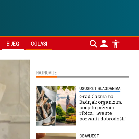
BIJEG
OGLASI
NAJNOVIJE
USUSRET BLAGDANIMA
Grad Čazma na
Badnjak organizira
podjelu prženih
ribica: ''Sve ste
pozvani i dobrodošli''
OBAVIJEST