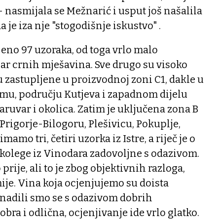
- nasmijala se Mežnarić i usput još našalila
a je iza nje "stogodišnje iskustvo" .
ljeno 97 uzoraka, od toga vrlo malo
 par crnih mješavina. Sve drugo su visoko
u zastupljene u proizvodnoj zoni C1, dakle u
ijemu, području Kutjeva i zapadnom dijelu
aruvar i okolica. Zatim je uključena zona B
rigorje-Bilogoru, Plešivicu, Pokuplje,
mamo tri, četiri uzorka iz Istre, a riječ je o
 kolege iz Vinodara zadovoljne s odazivom.
prije, ali to je zbog objektivnih razloga,
e. Vina koja ocjenjujemo su doista
enadili smo se s odazivom dobrih
bra i odlična, ocjenjivanje ide vrlo glatko.