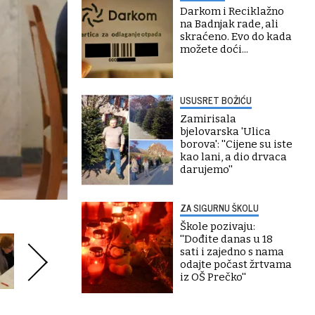
Darkom i Reciklažno
na Badnjak rade, ali
skraćeno. Evo do kada
možete doći...
USUSRET BOŽIĆU
Zamirisala
bjelovarska 'Ulica
borova': ''Cijene su iste
kao lani, a dio drvaca
darujemo''
ZA SIGURNU ŠKOLU
Škole pozivaju:
''Dođite danas u 18
sati i zajedno s nama
odajte počast žrtvama
iz OŠ Prečko''