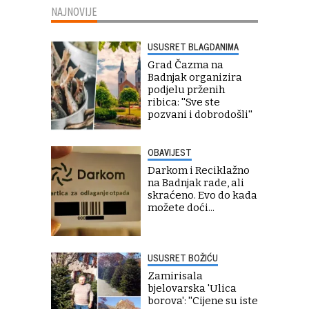
NAJNOVIJE
USUSRET BLAGDANIMA
Grad Čazma na
Badnjak organizira
podjelu prženih
ribica: ''Sve ste
pozvani i dobrodošli''
OBAVIJEST
Darkom i Reciklažno
na Badnjak rade, ali
skraćeno. Evo do kada
možete doći...
USUSRET BOŽIĆU
Zamirisala
bjelovarska 'Ulica
borova': ''Cijene su iste