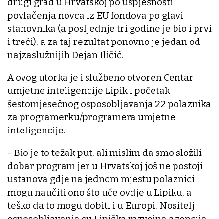
drugi grad u Hrvatskoj po uspješnosti
povlačenja novca iz EU fondova po glavi
stanovnika (a posljednje tri godine je bio i prvi
i treći), a za taj rezultat ponovno je jedan od
najzaslužnijih Dejan Iličić.
A ovog utorka je i službeno otvoren Centar
umjetne inteligencije Lipik i početak
šestomjesečnog osposobljavanja 22 polaznika
za programerku/programera umjetne
inteligencije.
- Bio je to težak put, ali mislim da smo složili
dobar program jer u Hrvatskoj još ne postoji
ustanova gdje na jednom mjestu polaznici
mogu naučiti ono što uče ovdje u Lipiku, a
teško da to mogu dobiti i u Europi. Nositelj
osposobljavanja su Lipička razvojna agencija