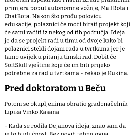
primjera poput autonomne vožnje, MailBota i
ChatBota. Nakon što prođu polovicu
edukacije, polaznici će moći birati projekt koji
će sami raditi iz nekog od tih područja. Ideja
je da se projekt radi u timu od dvoje kako bi
polaznici stekli dojam rada u tvrtkama jer je
tamo uvijek u pitanju timski rad. Dobit će
SoftSkill vještine koje će im biti prijeko
potrebne za rad u tvrtkama - rekao je Kukina.
Pred doktoratom u Beču
Potom se okupljenima obratio gradonačelnik
Lipika Vinko Kasana
- Kada se rodila Dejanova ideja, znao sam da
je to budućnost. Bez novih tehnologija