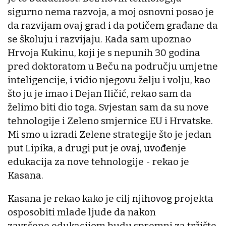
sigurno nema razvoja, a moj osnovni posao je
da razvijam ovaj grad i da potičem građane da
se školuju i razvijaju. Kada sam upoznao
Hrvoja Kukinu, koji je s nepunih 30 godina
pred doktoratom u Beču na području umjetne
inteligencije, i vidio njegovu želju i volju, kao
što ju je imao i Dejan Iličić, rekao sam da
želimo biti dio toga. Svjestan sam da su nove
tehnologije i Zeleno smjernice EU i Hrvatske.
Mi smo u izradi Zelene strategije što je jedan
put Lipika, a drugi put je ovaj, uvođenje
edukacija za nove tehnologije - rekao je
Kasana.
Kasana je rekao kako je cilj njihovog projekta
osposobiti mlade ljude da nakon
završene edukacijom budu spremni za tržište.