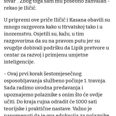
stvar". Zbog toga sam mu posebno zahvalan -
rekao je Iličić.
U pripremi ove priče Iličić i Kasana obavili su
mnogo razgovora kako u Hrvatskoj tako i u
inozemstvu. Osjetili su, kažu, u tim
razgovorima da su na pravom putu jer su
svugdje dobivali podršku da Lipik pretvore u
centar za razvoj i primjenu umjetne
inteligencije.
- Ovaj prvi korak šestomjesečnog
osposobljavanja službeno počinje 1. travnja.
Sada radimo uvodna predavanja i
upoznajemo polaznike s onim što će ovdje
učiti. Do kraja rujna odradit će 1000 sati
teorijske i praktične nastave. Važno je
napomenuti da je ova edukacija za polaznike