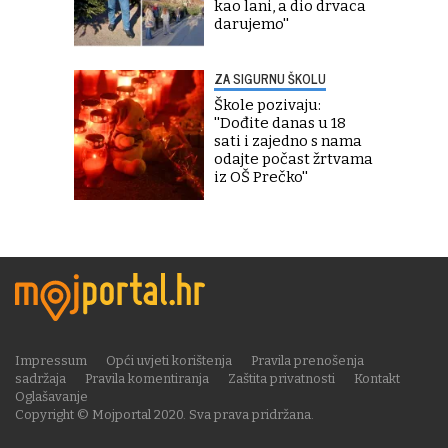
kao lani, a dio drvaca
darujemo''
ZA SIGURNU ŠKOLU
Škole pozivaju:
''Dođite danas u 18
sati i zajedno s nama
odajte počast žrtvama
iz OŠ Prečko''
Impressum
Opći uvjeti korištenja
Pravila prenošenja
sadržaja
Pravila komentiranja
Zaštita privatnosti
Kontakt
Oglašavanje
Copyright © Mojportal 2020. Sva prava pridržana.