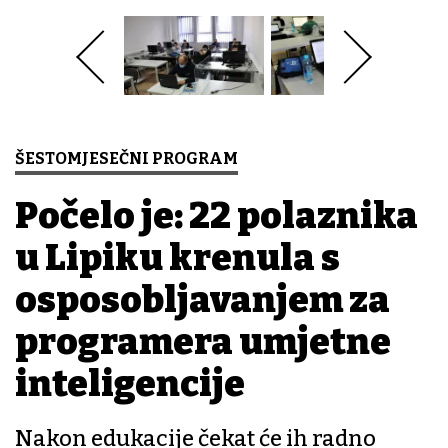
ŠESTOMJESEČNI PROGRAM
Počelo je: 22 polaznika
u Lipiku krenula s
osposobljavanjem za
programera umjetne
inteligencije
Nakon edukacije čekat će ih radno