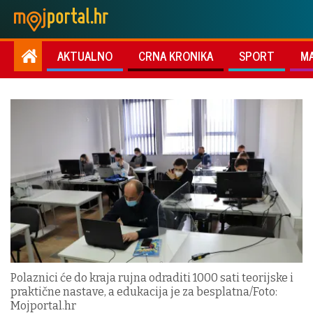
AKTUALNO
CRNA KRONIKA
SPORT
M
Polaznici će do kraja rujna odraditi 1000 sati teorijske i
praktične nastave, a edukacija je za besplatna/Foto:
Mojportal.hr