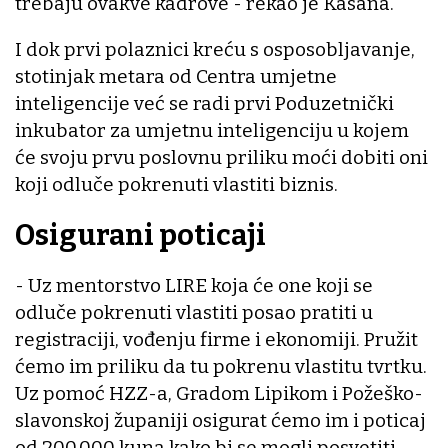
trebaju ovakve kadrove - rekao je Kasana.
I dok prvi polaznici kreću s osposobljavanje,
stotinjak metara od Centra umjetne
inteligencije već se radi prvi Poduzetnički
inkubator za umjetnu inteligenciju u kojem
će svoju prvu poslovnu priliku moći dobiti oni
koji odluče pokrenuti vlastiti biznis.
Osigurani poticaji
- Uz mentorstvo LIRE koja će one koji se
odluče pokrenuti vlastiti posao pratiti u
registraciji, vođenju firme i ekonomiji. Pružit
ćemo im priliku da tu pokrenu vlastitu tvrtku.
Uz pomoć HZZ-a, Gradom Lipikom i Požeško-
slavonskoj županiji osigurat ćemo im i poticaj
od 200.000 kuna kako bi se mogli posvetiti