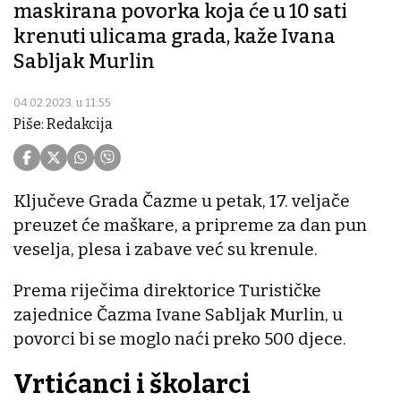
maskirana povorka koja će u 10 sati
krenuti ulicama grada, kaže Ivana
Sabljak Murlin
04.02.2023. u 11:55
Piše: Redakcija
Ključeve Grada Čazme u petak, 17. veljače
preuzet će maškare, a pripreme za dan pun
veselja, plesa i zabave već su krenule.
Prema riječima direktorice Turističke
zajednice Čazma Ivane Sabljak Murlin, u
povorci bi se moglo naći preko 500 djece.
Vrtićanci i školarci