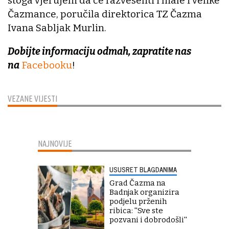
stoga vjerujem da će razveseliti i male i velike
Čazmance, poručila direktorica TZ Čazma
Ivana Sabljak Murlin.
Dobijte informaciju odmah, zapratite nas
na
Facebooku
!
VEZANE VIJESTI
NAJNOVIJE
USUSRET BLAGDANIMA
Grad Čazma na
Badnjak organizira
podjelu prženih
ribica: ''Sve ste
pozvani i dobrodošli''