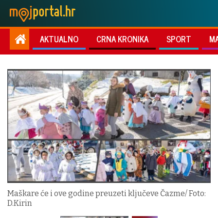
AKTUALNO
CRNA KRONIKA
SPORT
M
Maškare će i ove godine preuzeti ključeve Čazme/ Foto:
D.Kirin