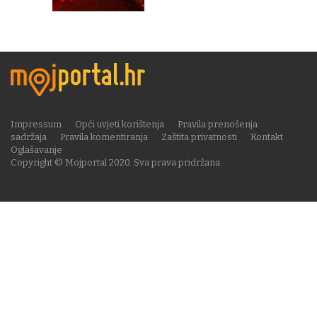
Impressum
Opći uvjeti korištenja
Pravila prenošenja
sadržaja
Pravila komentiranja
Zaštita privatnosti
Kontakt
Oglašavanje
Copyright © Mojportal 2020. Sva prava pridržana.