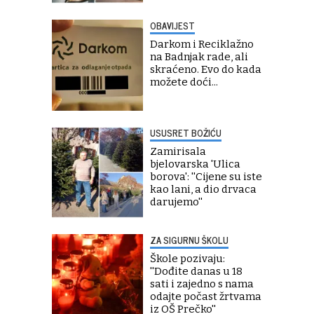
OBAVIJEST
Darkom i Reciklažno
na Badnjak rade, ali
skraćeno. Evo do kada
možete doći...
USUSRET BOŽIĆU
Zamirisala
bjelovarska 'Ulica
borova': ''Cijene su iste
kao lani, a dio drvaca
darujemo''
ZA SIGURNU ŠKOLU
Škole pozivaju:
''Dođite danas u 18
sati i zajedno s nama
odajte počast žrtvama
iz OŠ Prečko''