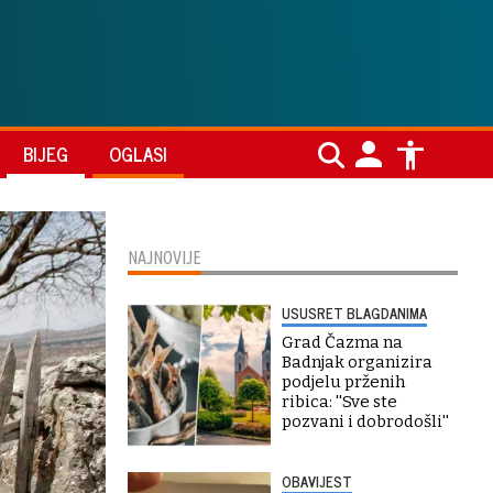
BIJEG
OGLASI
NAJNOVIJE
USUSRET BLAGDANIMA
Grad Čazma na
Badnjak organizira
podjelu prženih
ribica: ''Sve ste
pozvani i dobrodošli''
OBAVIJEST