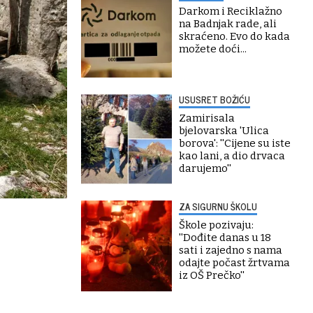
Darkom i Reciklažno
na Badnjak rade, ali
skraćeno. Evo do kada
možete doći...
USUSRET BOŽIĆU
Zamirisala
bjelovarska 'Ulica
borova': ''Cijene su iste
kao lani, a dio drvaca
darujemo''
ZA SIGURNU ŠKOLU
Škole pozivaju:
''Dođite danas u 18
sati i zajedno s nama
odajte počast žrtvama
iz OŠ Prečko''