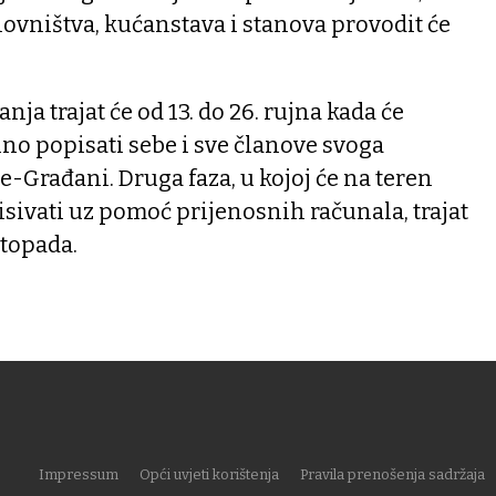
ovništva, kućanstava i stanova provodit će
ja trajat će od 13. do 26. rujna kada će
no popisati sebe i sve članove svoga
e-Građani. Druga faza, u kojoj će na teren
pisivati uz pomoć prijenosnih računala, trajat
istopada.
Impressum
Opći uvjeti korištenja
Pravila prenošenja sadržaja