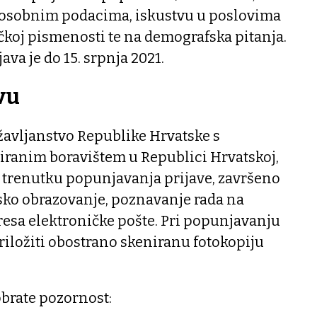
 osobnim podacima, iskustvu u poslovima
čkoj pismenosti te na demografska pitanja.
va je do 15. srpnja 2021.
avu
državljanstvo Republike Hrvatske s
liranim boravištem u Republici Hrvatskoj,
 trenutku popunjavanja prijave, završeno
ko obrazovanje, poznavanje rada na
resa elektroničke pošte. Pri popunjavanju
riložiti obostrano skeniranu fotokopiju
brate pozornost: