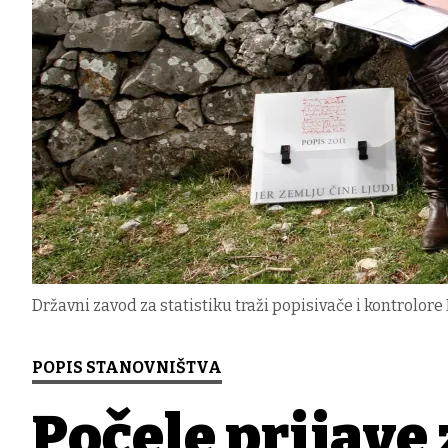
Državni zavod za statistiku traži popisivače i kontrolor
POPIS STANOVNIŠTVA
Počele prijave 