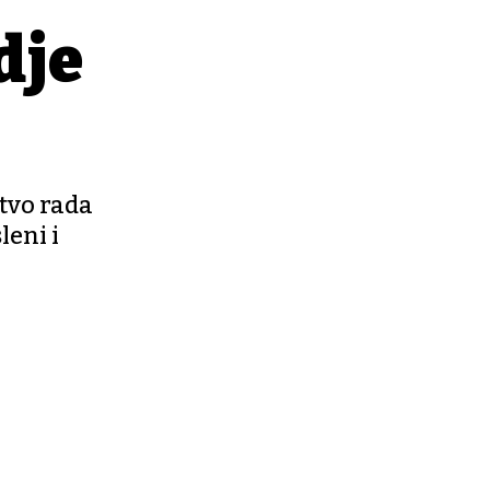
dje
stvo rada
eni i