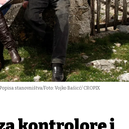
e Popisa stanovništva/Foto: Vojko Bašicć/ CROPIX
za kontrolore i