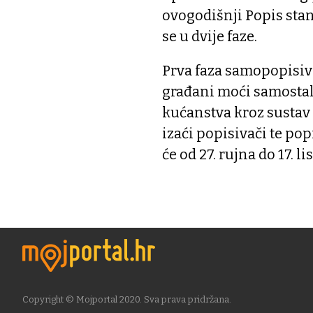
ovogodišnji Popis stan
se u dvije faze.
Prva faza samopopisivan
građani moći samostal
kućanstva kroz sustav 
izaći popisivači te po
će od 27. rujna do 17. l
Copyright © Mojportal 2020. Sva prava pridržana.