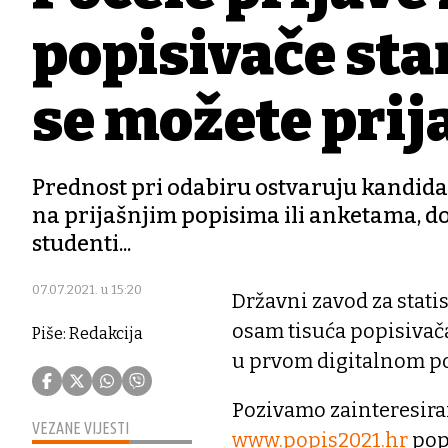
popisivače sta
se možete prija
Prednost pri odabiru ostvaruju kandidat
na prijašnjim popisima ili anketama, d
studenti...
07.07.2021. u 15:20
Državni zavod za statist
osam tisuća popisivača 
Piše: Redakcija
u prvom digitalnom po
Pozivamo zainteresira
VEZANE VIJESTI
www.popis2021.hr
pop