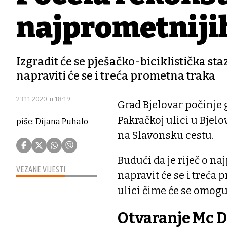
najprometnijih
Izgradit će se pješačko-biciklistička sta
napraviti će se i treća prometna traka
23.11.2020. u 18:19
Grad Bjelovar počinje 
Pakračkoj ulici u Bjel
piše: Dijana Puhalo
na Slavonsku cestu.
Budući da je riječ o n
VEZANE VIJESTI
napravit će se i treća
ulici čime će se omoguć
Otvaranje Mc D