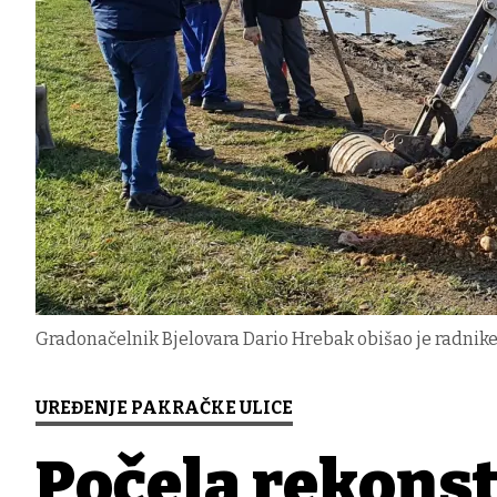
Gradonačelnik Bjelovara Dario Hrebak obišao je radnike
UREĐENJE PAKRAČKE ULICE
Počela rekonst