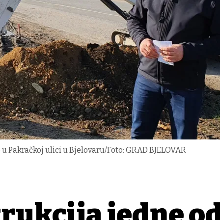
 u Pakračkoj ulici u Bjelovaru/Foto: GRAD BJELOVAR
rukcija jedne o