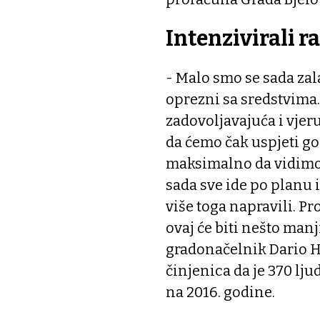
Intenzivirali r
- Malo smo se sada zal
oprezni sa sredstvima. 
zadovoljavajuća i vjeru
da ćemo čak uspjeti go
maksimalno da vidimo 
sada sve ide po planu i
više toga napravili. Pr
ovaj će biti nešto manji
gradonačelnik Dario H
činjenica da je 370 lj
na 2016. godine.