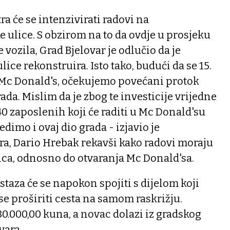
tra će se intenzivirati radovi na
e ulice. S obzirom na to da ovdje u prosjeku
vozila, Grad Bjelovar je odlučio da je
lice rekonstruira. Isto tako, budući da se 15.
 Mc Donald's, očekujemo povećani protok
ada. Mislim da je zbog te investicije vrijedne
 40 zaposlenih koji će raditi u Mc Donald'su
dimo i ovaj dio grada - izjavio je
ra, Dario Hrebak rekavši kako radovi moraju
inca, odnosno do otvaranja Mc Donald'sa.
staza će se napokon spojiti s dijelom koji
 se proširiti cesta na samom raskrižju.
30.000,00 kuna, a novac dolazi iz gradskog
vara.