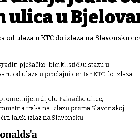
 ulica u Bjelova
za od ulaza u KTC do izlaza na Slavonsku ces
graditi pješačko-biciklističku stazu u
ovaru od ulaza u prodajni centar KTC do izlaza
ajprometnijem dijelu Pakračke ulice,
 prometna traka na izlazu prema Slavonskoj
iti lakši izlaz na Slavonsku.
onalds'a