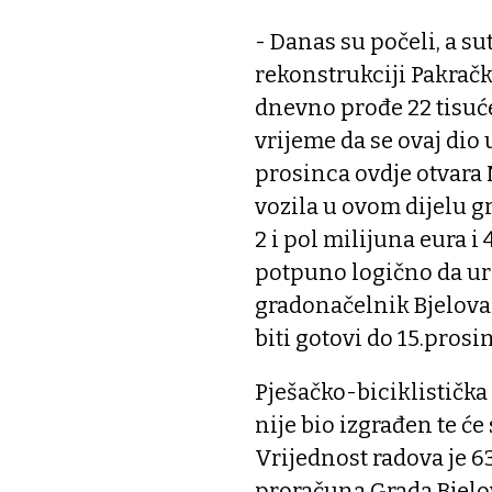
- Danas su počeli, a su
rekonstrukciji Pakračk
dnevno prođe 22 tisuće 
vrijeme da se ovaj dio u
prosinca ovdje otvara
vozila u ovom dijelu gr
2 i pol milijuna eura i
potpuno logično da ure
gradonačelnik Bjelova
biti gotovi do 15.pros
Pješačko-biciklistička 
nije bio izgrađen te će
Vrijednost radova je 6
proračuna Grada Bjelo