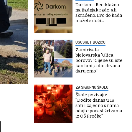
Darkom i Reciklažno
na Badnjak rade, ali
skraćeno. Evo do kada
možete doći...
USUSRET BOŽIĆU
Zamirisala
bjelovarska 'Ulica
borova': ''Cijene su iste
kao lani, a dio drvaca
darujemo''
ZA SIGURNU ŠKOLU
Škole pozivaju:
''Dođite danas u 18
sati i zajedno s nama
odajte počast žrtvama
iz OŠ Prečko''
d