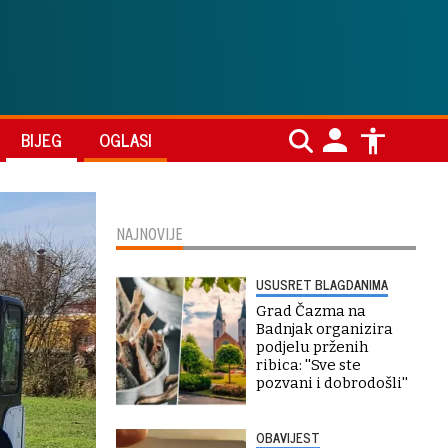
BIJEG
OGLASI
NAJNOVIJE
USUSRET BLAGDANIMA
Grad Čazma na
Badnjak organizira
podjelu prženih
ribica: ''Sve ste
pozvani i dobrodošli''
OBAVIJEST