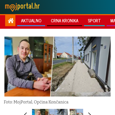
AKTUALNO
CRNA KRONIKA
SPORT
M
Foto: MojPortal, Općina Končanica