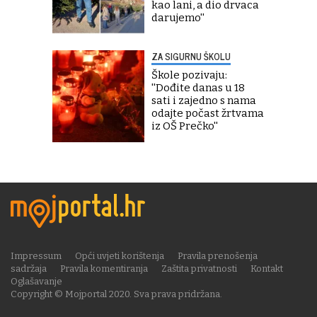
kao lani, a dio drvaca
darujemo''
ZA SIGURNU ŠKOLU
Škole pozivaju:
''Dođite danas u 18
sati i zajedno s nama
odajte počast žrtvama
iz OŠ Prečko''
Impressum
Opći uvjeti korištenja
Pravila prenošenja
sadržaja
Pravila komentiranja
Zaštita privatnosti
Kontakt
Oglašavanje
Copyright © Mojportal 2020. Sva prava pridržana.