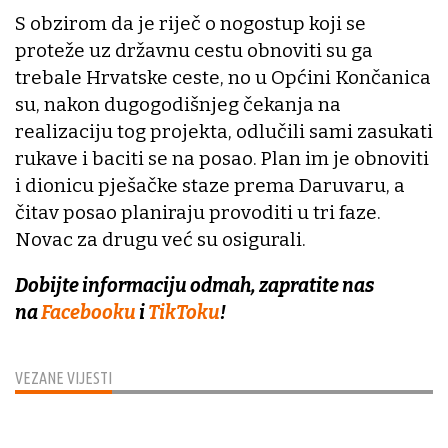
S obzirom da je riječ o nogostup koji se
proteže uz državnu cestu obnoviti su ga
trebale Hrvatske ceste, no u Općini Končanica
su, nakon dugogodišnjeg čekanja na
realizaciju tog projekta, odlučili sami zasukati
rukave i baciti se na posao. Plan im je obnoviti
i dionicu pješačke staze prema Daruvaru, a
čitav posao planiraju provoditi u tri faze.
Novac za drugu već su osigurali.
Dobijte informaciju odmah, zapratite nas
na
Facebooku
i
TikToku
!
VEZANE VIJESTI