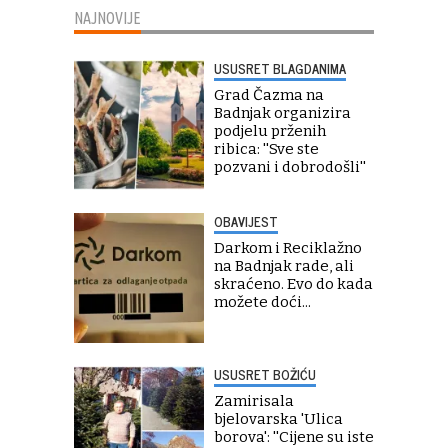
NAJNOVIJE
USUSRET BLAGDANIMA
Grad Čazma na
Badnjak organizira
podjelu prženih
ribica: ''Sve ste
pozvani i dobrodošli''
OBAVIJEST
Darkom i Reciklažno
na Badnjak rade, ali
skraćeno. Evo do kada
možete doći...
USUSRET BOŽIĆU
Zamirisala
bjelovarska 'Ulica
borova': ''Cijene su iste