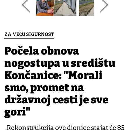
ZA VEĆU SIGURNOST
Počela obnova
nogostupa u središtu
Končanice: "Morali
smo, promet na
državnoj cesti je sve
gori"
„Rekonstrukcija ove dionice stajat će 85