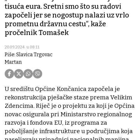
tisuća eura. Sretni smo što su radovi
započeli jer se nogostup nalazi uz vrlo
prometnu državnu cestu“, kaže
pročelnik Tomašek
20.09.2024. u 08:11
Piše: Slavica Trgovac
Martan
U središtu Općine Končanica započela je
rekonstrukcija pješačke staze prema Velikim
Zdencima. Riječ je o projektu za koji je Općina
novac osigurala pri Ministarstvo regionalnog
razvoja i fondova EU, iz programa za
poboljšanje infrastrukture u područjima koja
naseljavaju pripadnici nacionalnih manjina.