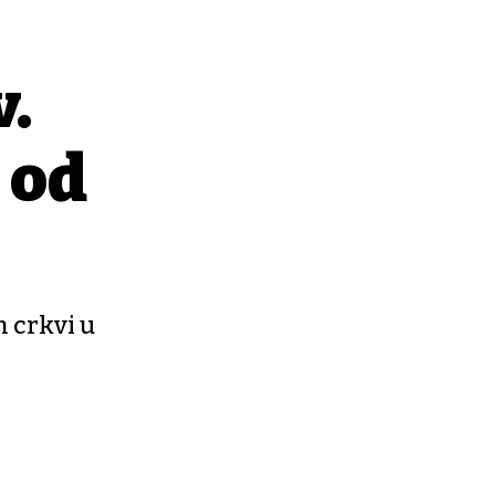
v.
 od
h crkvi u