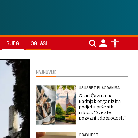
BIJEG
OGLASI
NAJNOVIJE
USUSRET BLAGDANIMA
Grad Čazma na
Badnjak organizira
podjelu prženih
ribica: ''Sve ste
pozvani i dobrodošli''
OBAVIJEST