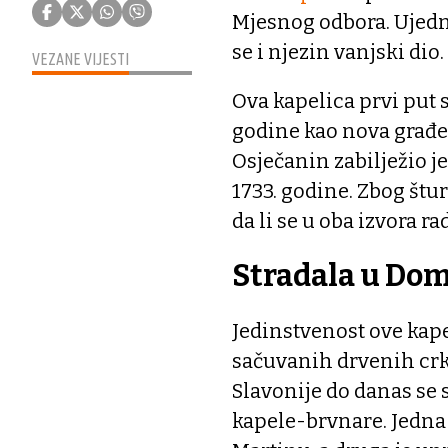
Mjesnog odbora. Ujedno
se i njezin vanjski dio.
VEZANE VIJESTI
Ova kapelica prvi put 
godine kao nova građe
Osječanin zabilježio 
1733. godine. Zbog štu
da li se u oba izvora ra
Stradala u Do
Jedinstvenost ove kapel
sačuvanih drvenih crkv
Slavonije do danas se 
kapele-brvnare. Jedna s