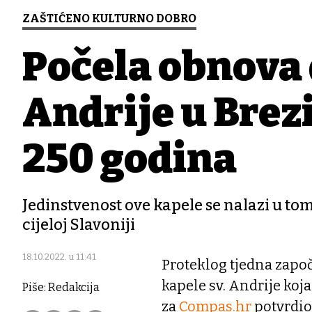
ZAŠTIĆENO KULTURNO DOBRO
Počela obnova 
Andrije u Brez
250 godina
Jedinstvenost ove kapele se nalazi u tom
cijeloj Slavoniji
18.10.2022. u 11:41
Proteklog tjedna započ
kapele sv. Andrije koj
Piše: Redakcija
za
Compas.hr
potvrdio