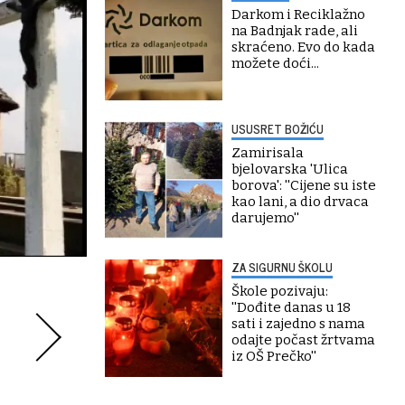
Darkom i Reciklažno
na Badnjak rade, ali
skraćeno. Evo do kada
možete doći...
USUSRET BOŽIĆU
Zamirisala
bjelovarska 'Ulica
borova': ''Cijene su iste
kao lani, a dio drvaca
darujemo''
ZA SIGURNU ŠKOLU
Škole pozivaju:
''Dođite danas u 18
sati i zajedno s nama
odajte počast žrtvama
iz OŠ Prečko''