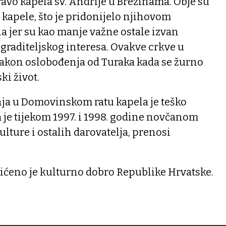
ravo kapela sv. Andrije u Brezinama. Obje su
kapele, što je pridonijelo njihovom
a jer su kao manje važne ostale izvan
graditeljskog interesa. Ovakve crkve u
nakon oslobođenja od Turaka kada se žurno
ki život.
nja u Domovinskom ratu kapela je teško
 je tijekom 1997. i 1998. godine novčanom
lture i ostalih darovatelja, prenosi
tićeno je kulturno dobro Republike Hrvatske.