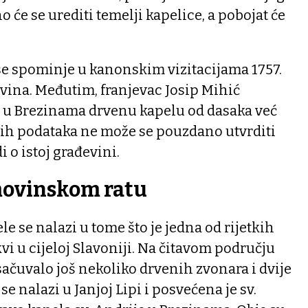
 će se urediti temelji kapelice, a pobojat će
se spominje u kanonskim vizitacijama 1757.
vina. Međutim, franjevac Josip Mihić
je u Brezinama drvenu kapelu od dasaka već
rih podataka ne može se pouzdano utvrditi
di o istoj građevini.
movinskom ratu
e se nalazi u tome što je jedna od rijetkih
i u cijeloj Slavoniji. Na čitavom području
sačuvalo još nekoliko drvenih zvonara i dvije
e nalazi u Janjoj Lipi i posvećena je sv.