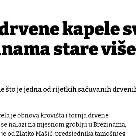
drvene kapele s
inama stare više
e što je jedna od rijetkih sačuvanih drveni
ela je obnova krovišta i tornja drvene
a se nalazi na mjesnom groblju u Brezinama,
 je od Zlatko Mašić, predsjednika tamošnjeg