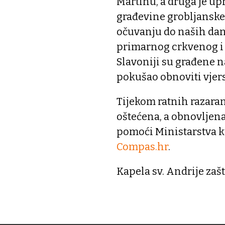
Martinu, a druga je up
građevine grobljanske 
očuvanju do naših dan
primarnog crkvenog i 
Slavoniji su građene 
pokušao obnoviti vjers
Tijekom ratnih razara
oštećena, a obnovljena
pomoći Ministarstva ku
Compas.hr
.
Kapela sv. Andrije zaš