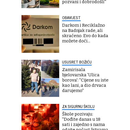
pozvani i dobrodošli''
OBAVIJEST
Darkom i Reciklažno
na Badnjak rade, ali
skraćeno. Evo do kada
možete doći...
USUSRET BOŽIĆU
Zamirisala
bjelovarska 'Ulica
borova': ''Cijene su iste
kao lani, a dio drvaca
darujemo''
ZA SIGURNU ŠKOLU
Škole pozivaju:
''Dođite danas u 18
sati i zajedno s nama
odajte počast žrtvama