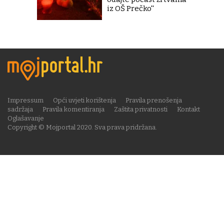
iz OŠ Prečko''
Impressum
Opći uvjeti korištenja
Pravila prenošenja
sadržaja
Pravila komentiranja
Zaštita privatnosti
Kontakt
Oglašavanje
Copyright © Mojportal 2020. Sva prava pridržana.