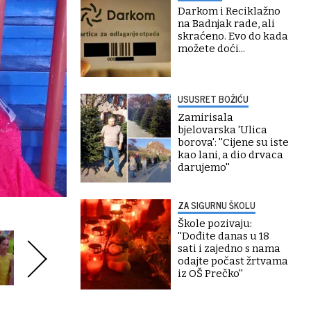
Darkom i Reciklažno
na Badnjak rade, ali
skraćeno. Evo do kada
možete doći...
USUSRET BOŽIĆU
Zamirisala
bjelovarska 'Ulica
borova': ''Cijene su iste
kao lani, a dio drvaca
darujemo''
ZA SIGURNU ŠKOLU
Škole pozivaju:
''Dođite danas u 18
sati i zajedno s nama
odajte počast žrtvama
iz OŠ Prečko''