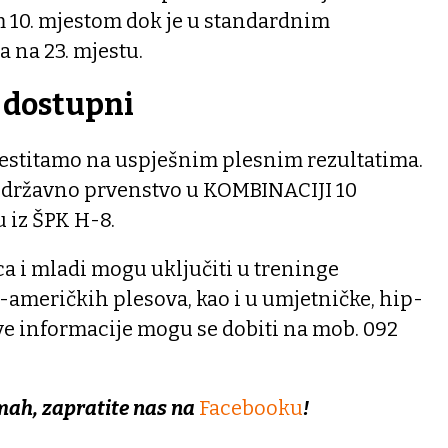
m 10. mjestom dok je u standardnim
 na 23. mjestu.
e dostupni
čestitamo na uspješnim plesnim rezultatima.
je državno prvenstvo u KOMBINACIJI 10
u iz ŠPK H-8.
eca i mladi mogu uključiti u treninge
-američkih plesova, kao i u umjetničke, hip-
sve informacije mogu se dobiti na mob. 092
mah, zapratite nas na
Facebooku
!