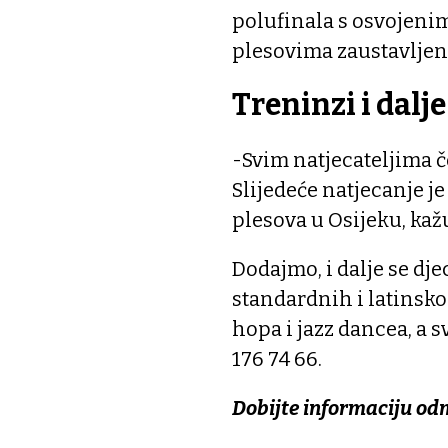
polufinala s osvojeni
plesovima zaustavljena
Treninzi i dalj
-Svim natjecateljima 
Slijedeće natjecanje 
plesova u Osijeku, kaž
Dodajmo, i dalje se dj
standardnih i latinsko
hopa i jazz dancea, a 
176 74 66.
Dobijte informaciju od