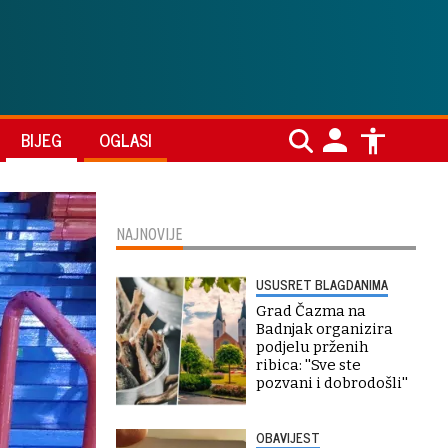
BIJEG
OGLASI
NAJNOVIJE
USUSRET BLAGDANIMA
Grad Čazma na
Badnjak organizira
podjelu prženih
ribica: ''Sve ste
pozvani i dobrodošli''
OBAVIJEST