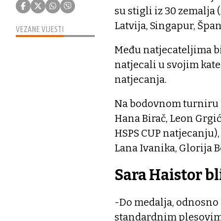
su stigli iz 30 zemalja 
Latvija, Singapur, Špan
VEZANE VIJESTI
Među natjecateljima bil
natjecali u svojim ka
natjecanja.
Na bodovnom turniru m
Hana Birač, Leon Grgić-
HSPS CUP natjecanju), 
Lana Ivanika, Glorija B
Sara Haistor b
-Do medalja, odnosno d
standardnim plesovima