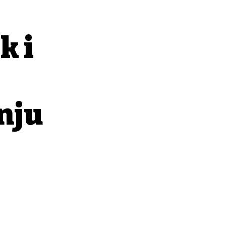
k i
nju