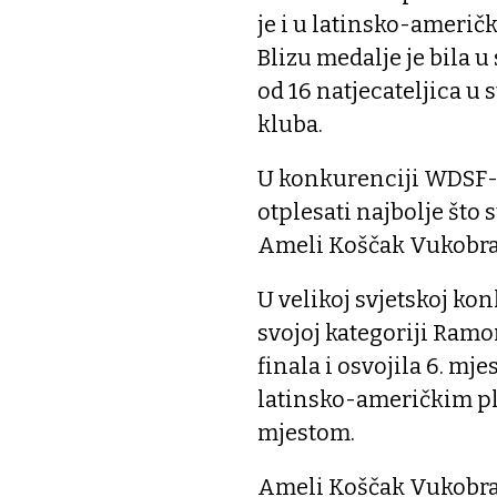
je i u latinsko-ameri
Blizu medalje je bila u 
od 16 natjecateljica u
kluba.
U konkurenciji WDSF-a,
otplesati najbolje što
Ameli Koščak Vukobrat,
U velikoj svjetskoj kon
svojoj kategoriji Ramon
finala i osvojila 6. mj
latinsko-američkim pl
mjestom.
Ameli Koščak Vukobrat