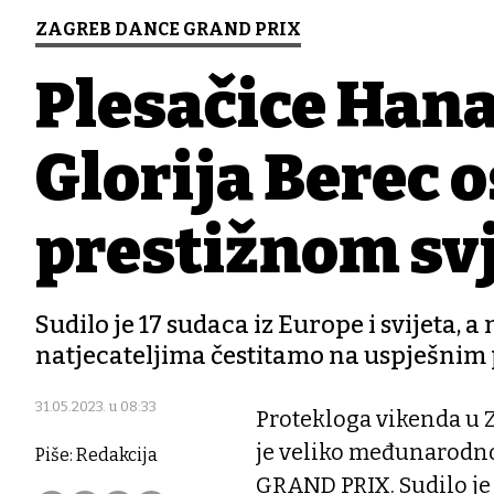
ZAGREB DANCE GRAND PRIX
Plesačice Hana
Glorija Berec o
prestižnom sv
Sudilo je 17 sudaca iz Europe i svijeta, a 
natjecateljima čestitamo na uspješnim
31.05.2023. u 08:33
Protekloga vikenda u 
je veliko međunarodn
Piše: Redakcija
GRAND PRIX. Sudilo je 1