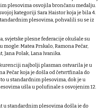
čkim plesovima osvojila brončanu medalju.
svojoj kategoriji Sara Haistor koja je bila 4.
 standardnim plesovima, pohvalili su se iz
 svjetske plesne federacije okušale su
 su mogle: Matea Prskalo, Ramona Pečar,
 Jana Polak, Lana Ivanika.
kurenciji najbolji plasman ostvarila je u
a Pečar koja je došla od četvrtfinala do
esto u standardnim plesovima, dok je u
esovima ušla u polufinale s osvojenim 12.
 u standardnim plesovima došla je do