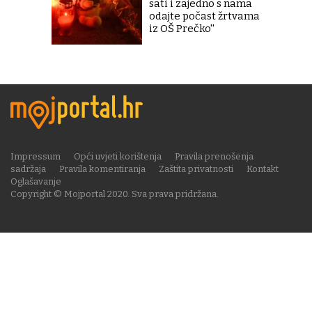
sati i zajedno s nama
odajte počast žrtvama
iz OŠ Prečko''
Impressum
Opći uvjeti korištenja
Pravila prenošenja
sadržaja
Pravila komentiranja
Zaštita privatnosti
Kontakt
Oglašavanje
Copyright © Mojportal 2020. Sva prava pridržana.