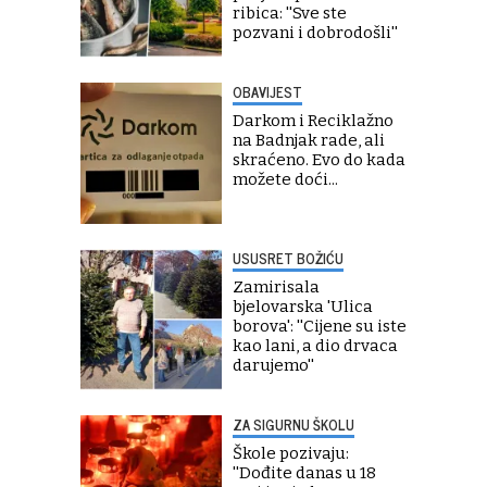
ribica: ''Sve ste
pozvani i dobrodošli''
OBAVIJEST
Darkom i Reciklažno
na Badnjak rade, ali
skraćeno. Evo do kada
možete doći...
USUSRET BOŽIĆU
Zamirisala
bjelovarska 'Ulica
borova': ''Cijene su iste
kao lani, a dio drvaca
darujemo''
ZA SIGURNU ŠKOLU
Škole pozivaju:
''Dođite danas u 18