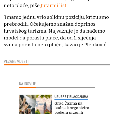
neto plaće, piše
Jutarnji list.
‘Imamo jednu vrlo solidnu poziciju, krizu smo
prebrodili. Očekujemo snažan doprinos
hrvatskog turizma. Najvažnije je da nađemo
model da porastu plaće, da od 1. siječnja
svima porastu neto plaće‘, kazao je Plenković.
VEZANE VIJESTI
NAJNOVIJE
USUSRET BLAGDANIMA
Grad Čazma na
Badnjak organizira
podjelu prženih