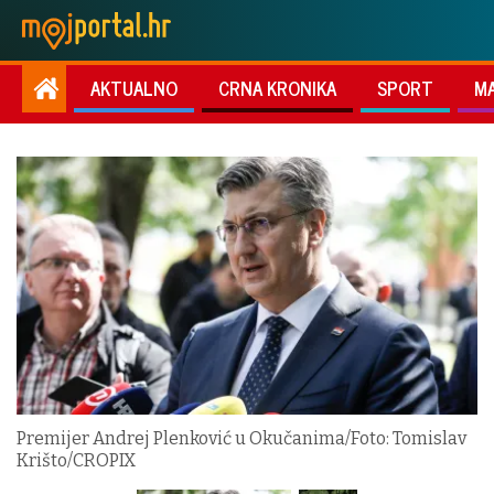
AKTUALNO
CRNA KRONIKA
SPORT
M
Premijer Andrej Plenković u Okučanima/Foto: Tomislav
Krišto/CROPIX