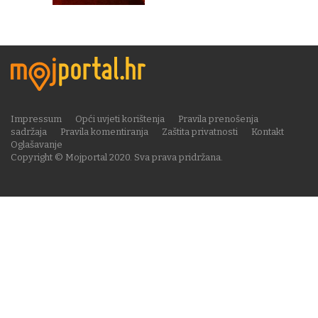
Impressum
Opći uvjeti korištenja
Pravila prenošenja
sadržaja
Pravila komentiranja
Zaštita privatnosti
Kontakt
Oglašavanje
Copyright © Mojportal 2020. Sva prava pridržana.