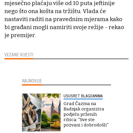
mjesečno plaćaju više od 10 puta jeftinije
nego što ona košta na tržištu. Vlada će
nastaviti raditi na pravednim mjerama kako
bi građani mogli namiriti svoje režije - rekao
je premijer.
VEZANE VIJESTI
NAJNOVIJE
USUSRET BLAGDANIMA
Grad Čazma na
Badnjak organizira
podjelu prženih
ribica: ''Sve ste
pozvani i dobrodošli''