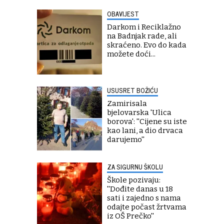
OBAVIJEST
Darkom i Reciklažno
na Badnjak rade, ali
skraćeno. Evo do kada
možete doći...
USUSRET BOŽIĆU
Zamirisala
bjelovarska 'Ulica
borova': ''Cijene su iste
kao lani, a dio drvaca
darujemo''
ZA SIGURNU ŠKOLU
Škole pozivaju:
''Dođite danas u 18
sati i zajedno s nama
odajte počast žrtvama
iz OŠ Prečko''