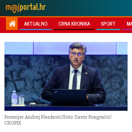
AKTUALNO
CRNA KRONIKA
SPORT
M
Premijer Andrej Plenković/Foto: Davor Pongračić/
CROPIX