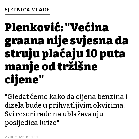
SJEDNICA VLADE
Plenković: "Većina
građana nije svjesna da
struju plaćaju 10 puta
manje od tržišne
cijene"
"Gledat ćemo kako da cijena benzina i
dizela bude u prihvatljivim okvirima.
Svi resori rade na ublažavanju
posljedica krize"
25.08.2022. u 13:13