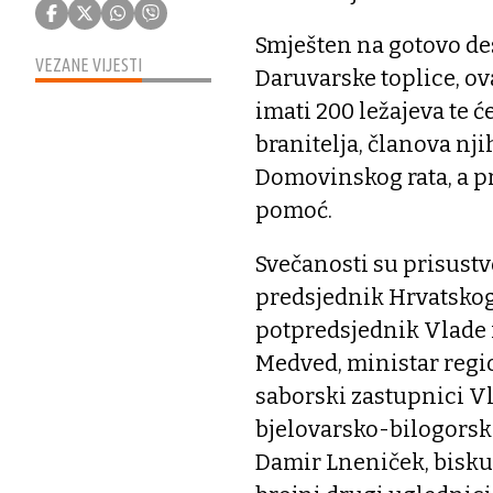
Smješten na gotovo de
VEZANE VIJESTI
Daruvarske toplice, ov
imati 200 ležajeva te ć
branitelja, članova nji
Domovinskog rata, a pr
pomoć.
Svečanosti su prisust
predsjednik Hrvatskog
potpredsjednik Vlade 
Medved, ministar regio
saborski zastupnici Vl
bjelovarsko-bilogorsk
Damir Lneniček, bisk