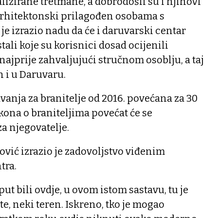
lizirane tretmane, a dobrodošli su i njihovi
 arhitektonski prilagođen osobama s
je izrazio nadu da će i daruvarski centar
stali koje su korisnici dosad ocijenili
najprije zahvaljujući stručnom osoblju, a taj
n i u Daruvaru.
avanja za branitelje od 2016. povećana za 30
ona o braniteljima povećat će se
za njegovatelje.
vić izrazio je zadovoljstvo viđenim
tra.
ut bili ovdje, u ovom istom sastavu, tu je
te, neki teren. Iskreno, tko je mogao