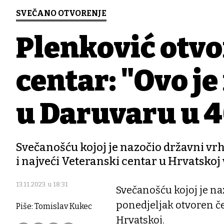
SVEČANO OTVORENJE
Plenković otvo
centar: "Ovo je
u Daruvaru u 4
Svečanošću kojoj je nazočio državni vrh
i najveći Veteranski centar u Hrvatskoj
13.11.2023. u 18:31
Svečanošću kojoj je na
ponedjeljak otvoren če
Piše: Tomislav Kukec
Hrvatskoj.