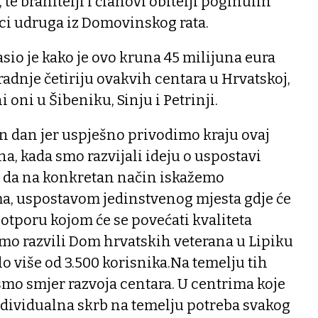
 te branitelji i članovi obitelji poginulih
ici udruga iz Domovinskog rata.
io je kako je ovo kruna 45 milijuna eura
radnje četiriju ovakvih centara u Hrvatskoj,
oni u Šibeniku, Sinju i Petrinji.
an dan jer uspješno privodimo kraju ovaj
ina, kada smo razvijali ideju o uspostavi
io da na konkretan način iskažemo
ma, uspostavom jedinstvenog mjesta gdje će
otporu kojom će se povećati kvaliteta
smo razvili Dom hrvatskih veterana u Lipiku
lo više od 3.500 korisnika.Na temelju tih
smo smjer razvoja centara. U centrima koje
ndividualna skrb na temelju potreba svakog