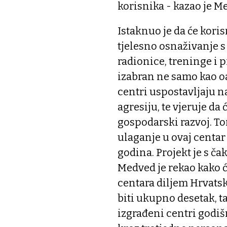
korisnika - kazao je M
Istaknuo je da će koris
tjelesno osnaživanje s
radionice, treninge i
izabran ne samo kao oaz
centri uspostavljaju n
agresiju, te vjeruje da
gospodarski razvoj. Tom
ulaganje u ovaj centar
godina. Projekt je s č
Medved je rekao kako 
centara diljem Hrvatsk
biti ukupno desetak, t
izgrađeni centri godiš