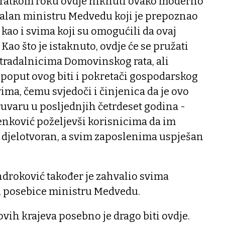
o kratkom roku ovdje niknuti ovako moderno
valan ministru Medvedu koji je prepoznao
 kao i svima koji su omogućili da ovaj
Kao što je istaknuto, ovdje će se pružati
stradalnicima Domovinskog rata, ali
 poput ovog biti i pokretači gospodarskog
vima, čemu svjedoči i činjenica da je ovo
uvaru u posljednjih četrdeset godina -
enković poželjevši korisnicima da im
 djelotvoran, a svim zaposlenima uspješan
ndroković također je zahvalio svima
, posebice ministru Medvedu.
ovih krajeva posebno je drago biti ovdje.