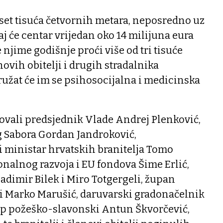
set tisuća četvornih metara, neposredno uz
aj će centar vrijedan oko 14 milijuna eura
e njime godišnje proći više od tri tisuće
hovih obitelji i drugih stradalnika
užat će im se psihosocijalna i medicinska
vovali predsjednik Vlade Andrej Plenković,
 Sabora Gordan Jandroković,
i ministar hrvatskih branitelja Tomo
nalnog razvoja i EU fondova Šime Erlić,
adimir Bilek i Miro Totgergeli, župan
i Marko Marušić, daruvarski gradonačelnik
up požeško-slavonski Antun Škvorčević,