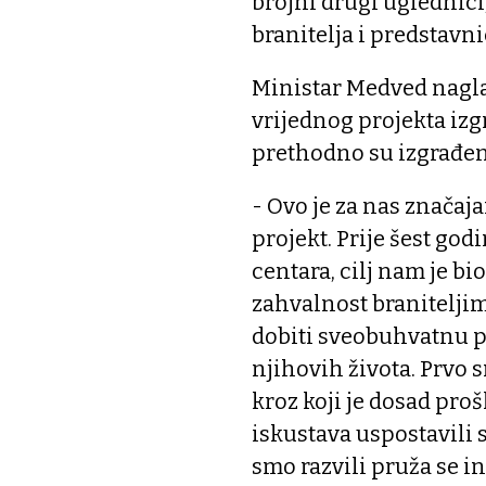
brojni drugi uglednici,
branitelja i predstavn
Ministar Medved naglas
vrijednog projekta izg
prethodno su izgrađeni 
- Ovo je za nas značaj
projekt. Prije šest god
centara, cilj nam je b
zahvalnost branitelji
dobiti sveobuhvatnu p
njihovih života. Prvo 
kroz koji je dosad proš
iskustava uspostavili 
smo razvili pruža se i