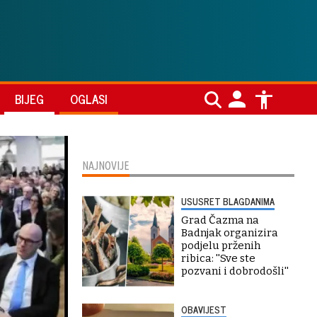
BIJEG
OGLASI
NAJNOVIJE
USUSRET BLAGDANIMA
Grad Čazma na
Badnjak organizira
podjelu prženih
ribica: ''Sve ste
pozvani i dobrodošli''
OBAVIJEST