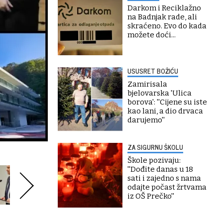
Darkom i Reciklažno
na Badnjak rade, ali
skraćeno. Evo do kada
možete doći...
USUSRET BOŽIĆU
Zamirisala
bjelovarska 'Ulica
borova': ''Cijene su iste
kao lani, a dio drvaca
darujemo''
ZA SIGURNU ŠKOLU
Škole pozivaju:
''Dođite danas u 18
sati i zajedno s nama
odajte počast žrtvama
iz OŠ Prečko''