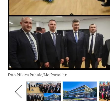
Foto: Nikica Puhalo/MojPortal.hr