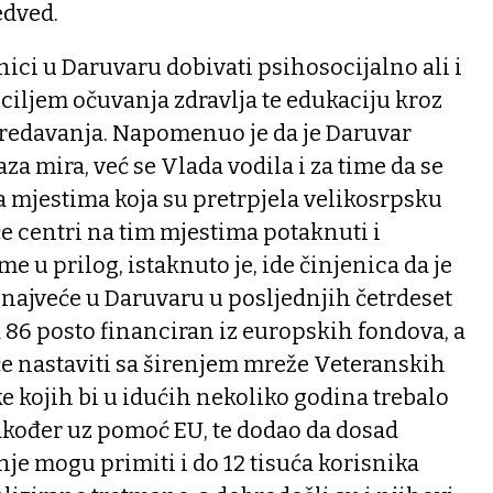
edved.
nici u Daruvaru dobivati psihosocijalno ali i
 ciljem očuvanja zdravlja te edukaciju kroz
 predavanja. Napomenuo je da je Daruvar
a mira, već se Vlada vodila i za time da se
a mjestima koja su pretrpjela velikosrpsku
 će centri na tim mjestima potaknuti i
e u prilog, istaknuto je, ide činjenica da je
 najveće u Daruvaru u posljednjih četrdeset
ak 86 posto financiran iz europskih fondova, a
će nastaviti sa širenjem mreže Veteranskih
e kojih bi u idućih nekoliko godina trebalo
akođer uz pomoć EU, te dodao da dosad
nje mogu primiti i do 12 tisuća korisnika