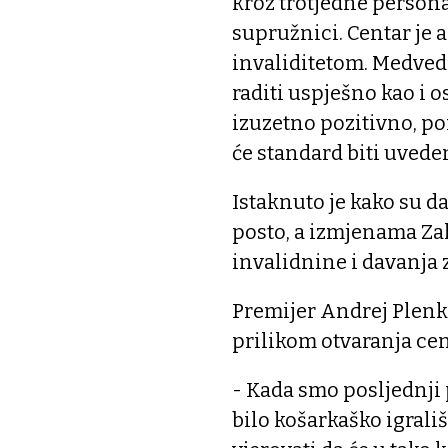
kroz trotjedne persona
supružnici. Centar je
invaliditetom. Medved 
raditi uspješno kao i o
izuzetno pozitivno, po
će standard biti uvede
Istaknuto je kako su d
posto, a izmjenama Zak
invalidnine i davanja 
Premijer Andrej Plenko
prilikom otvaranja cen
- Kada smo posljednji p
bilo košarkaško igrališ