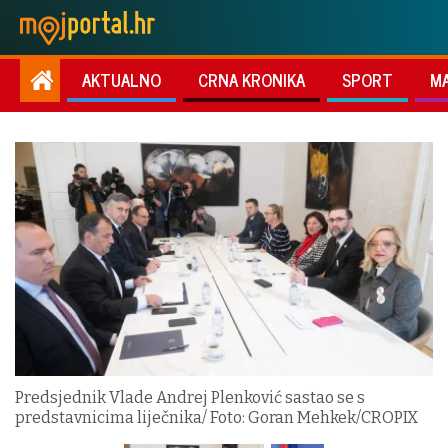
AKTUALNO
CRNA KRONIKA
SPORT
M
Predsjednik Vlade Andrej Plenković sastao se s
predstavnicima liječnika/ Foto: Goran Mehkek/CROPIX