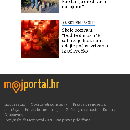
kao lani, a dio drvaca
darujemo''
ZA SIGURNU ŠKOLU
Škole pozivaju:
''Dođite danas u 18
sati i zajedno s nama
odajte počast žrtvama
iz OŠ Prečko''
Impressum
Opći uvjeti korištenja
Pravila prenošenja
sadržaja
Pravila komentiranja
Zaštita privatnosti
Kontakt
Oglašavanje
Copyright © Mojportal 2020. Sva prava pridržana.