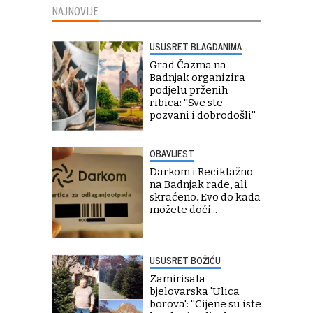
NAJNOVIJE
USUSRET BLAGDANIMA
Grad Čazma na
Badnjak organizira
podjelu prženih
ribica: ''Sve ste
pozvani i dobrodošli''
OBAVIJEST
Darkom i Reciklažno
na Badnjak rade, ali
skraćeno. Evo do kada
možete doći...
USUSRET BOŽIĆU
Zamirisala
bjelovarska 'Ulica
borova': ''Cijene su iste