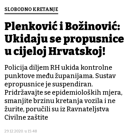
SLOBODNO KRETANJE
Plenković i Božinović:
Ukidaju se propusnice
u cijeloj Hrvatskoj!
Policija diljem RH ukida kontrolne
punktove među županijama. Sustav
epropusnice je suspendiran.
Pridržavajte se epidemioloških mjera,
smanjite brzinu kretanja vozila i ne
žurite, poručili su iz Ravnateljstva
Civilne zaštite
29.12.2020. u 15:48