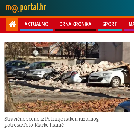
AKTUALNO
CRNA KRONIKA
SPORT
M
Stravične scene iz Petrinje nakon razornog
potresa/Foto: Marko Franić