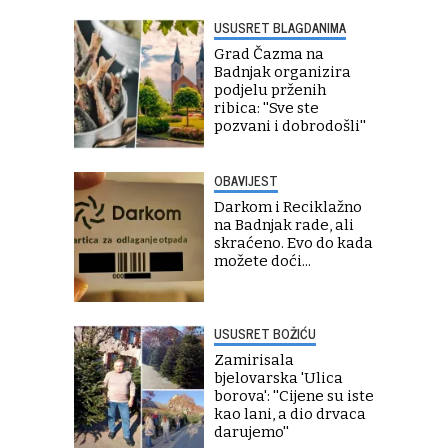
USUSRET BLAGDANIMA
Grad Čazma na
Badnjak organizira
podjelu prženih
ribica: ''Sve ste
pozvani i dobrodošli''
OBAVIJEST
Darkom i Reciklažno
na Badnjak rade, ali
skraćeno. Evo do kada
možete doći...
USUSRET BOŽIĆU
Zamirisala
bjelovarska 'Ulica
borova': ''Cijene su iste
kao lani, a dio drvaca
darujemo''