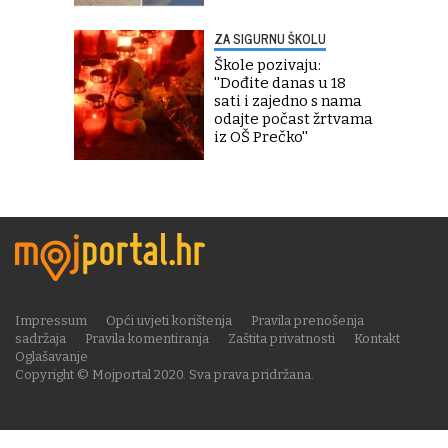
ZA SIGURNU ŠKOLU
Škole pozivaju:
''Dođite danas u 18
sati i zajedno s nama
odajte počast žrtvama
iz OŠ Prečko''
Impressum
Opći uvjeti korištenja
Pravila prenošenja
sadržaja
Pravila komentiranja
Zaštita privatnosti
Kontakt
Oglašavanje
Copyright © Mojportal 2020. Sva prava pridržana.