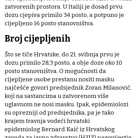
zatvorenih prostora. U Italiji je dosad prvu
dozu cjepiva primilo 34 posto, a potpuno je
cijepljeno 16 posto stanovništva.
Broj cijepljenih
Što se tiče Hrvatske, do 21. svibnja prvu je
dozu primilo 28,3 posto, a obje doze oko 10
posto stanovništva. O mogućnosti da
cijepljene osobe prestanu nositi masku
najčešće govori predsjednik Zoran Milanović,
koji na sastancima u zatvorenom više
uglavnom ne nosi masku. Ipak, epidemiolozi
su oprezniji od predsjednika, pa je tako
krajem travnja vodeći hrvatski
epidemiolog Bernard Kaić iz Hrvatskog
zavoda za javno zdravstvo (HZJZ) nagovijestio