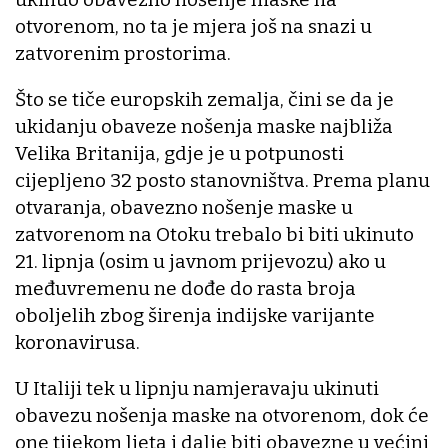
otvorenom, no ta je mjera još na snazi u
zatvorenim prostorima.
Što se tiče europskih zemalja, čini se da je
ukidanju obaveze nošenja maske najbliža
Velika Britanija, gdje je u potpunosti
cijepljeno 32 posto stanovništva. Prema planu
otvaranja, obavezno nošenje maske u
zatvorenom na Otoku trebalo bi biti ukinuto
21. lipnja (osim u javnom prijevozu) ako u
međuvremenu ne dođe do rasta broja
oboljelih zbog širenja indijske varijante
koronavirusa.
U Italiji tek u lipnju namjeravaju ukinuti
obavezu nošenja maske na otvorenom, dok će
one tijekom ljeta i dalje biti obavezne u većini