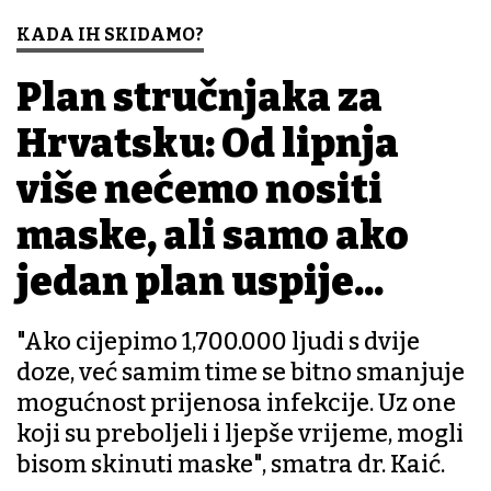
KADA IH SKIDAMO?
Plan stručnjaka za
Hrvatsku: Od lipnja
više nećemo nositi
maske, ali samo ako
jedan plan uspije...
"Ako cijepimo 1,700.000 ljudi s dvije
doze, već samim time se bitno smanjuje
mogućnost prijenosa infekcije. Uz one
koji su preboljeli i ljepše vrijeme, mogli
bisom skinuti maske", smatra dr. Kaić.