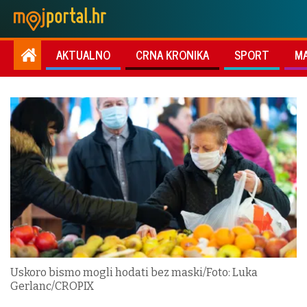
AKTUALNO
CRNA KRONIKA
SPORT
M
Uskoro bismo mogli hodati bez maski/Foto: Luka
Gerlanc/CROPIX