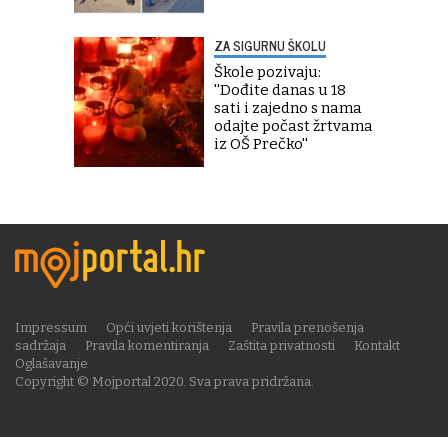
ZA SIGURNU ŠKOLU
Škole pozivaju:
''Dođite danas u 18
sati i zajedno s nama
odajte počast žrtvama
iz OŠ Prečko''
Impressum
Opći uvjeti korištenja
Pravila prenošenja
sadržaja
Pravila komentiranja
Zaštita privatnosti
Kontakt
Oglašavanje
Copyright © Mojportal 2020. Sva prava pridržana.