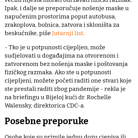
Ipak, i dalje se preporučuje nošenje maske u
napučenim prostorima poput autobusa,
zrakoplova, bolnica, zatvora i skloništa za
beskućnike, piše
Jutarnji list
.
- Tko je u potpunosti cijepljen, može
sudjelovati u događajima na otvorenom i
zatvorenom bez nošenja maske i poštovanja
fizičkog razmaka. Ako ste u potpunosti
cijepljeni, možete početi raditi one stvari koje
ste prestali raditi zbog pandemije - rekla je
na briefingu u Bijeloj kući dr. Rochelle
Walensky, direktorica CDC-a.
Posebne preporuke
Osobe koje su primile jednu dozu cjepiva ili