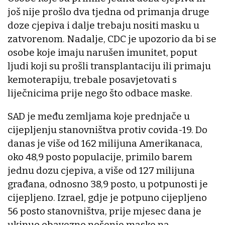
još nije prošlo dva tjedna od primanja druge
doze cjepiva i dalje trebaju nositi masku u
zatvorenom. Nadalje, CDC je upozorio da bi se
osobe koje imaju narušen imunitet, poput
ljudi koji su prošli transplantaciju ili primaju
kemoterapiju, trebale posavjetovati s
liječnicima prije nego što odbace maske.
SAD je među zemljama koje prednjače u
cijepljenju stanovništva protiv covida-19. Do
danas je više od 162 milijuna Amerikanaca,
oko 48,9 posto populacije, primilo barem
jednu dozu cjepiva, a više od 127 milijuna
građana, odnosno 38,9 posto, u potpunosti je
cijepljeno. Izrael, gdje je potpuno cijepljeno
56 posto stanovništva, prije mjesec dana je
ukinuo obavezno nošenje maske na