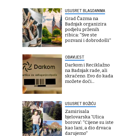
USUSRET BLAGDANIMA
Grad Čazma na
Badnjak organizira
podjelu prženih
ribica: ''Sve ste
pozvani i dobrodošli''
OBAVIJEST
Darkom i Reciklažno
na Badnjak rade, ali
skraćeno. Evo do kada
možete doći...
USUSRET BOŽIĆU
Zamirisala
bjelovarska 'Ulica
borova': ''Cijene su iste
kao lani, a dio drvaca
darujemo''