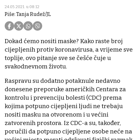
24.05.2021. u 08:12
Piše: Tanja Rudež/JL
Dokad ćemo nositi maske? Kako raste broj
cijepljenih protiv koronavirusa, a vrijeme sve
toplije, ovo pitanje sve se češće čuje u
svakodnevnom životu.
Raspravu su dodatno potaknule nedavno
donesene preporuke američkih Centara za
kontrolu i prevenciju bolesti (CDC) prema
kojima potpuno cijepljeni ljudi ne trebaju
nositi masku na otvorenom i u većini
zatvorenih prostora. Iz CDC-a su, također,
poručili da potpuno cijepljene osobe neće na
većini mjesta morati održavati fizički razmak.