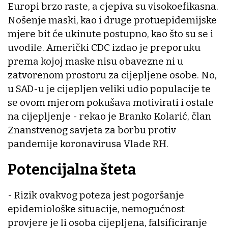
Europi brzo raste, a cjepiva su visokoefikasna.
Nošenje maski, kao i druge protuepidemijske
mjere bit će ukinute postupno, kao što su se i
uvodile. Američki CDC izdao je preporuku
prema kojoj maske nisu obavezne ni u
zatvorenom prostoru za cijepljene osobe. No,
u SAD-u je cijepljen veliki udio populacije te
se ovom mjerom pokušava motivirati i ostale
na cijepljenje - rekao je Branko Kolarić, član
Znanstvenog savjeta za borbu protiv
pandemije koronavirusa Vlade RH.
Potencijalna šteta
- Rizik ovakvog poteza jest pogoršanje
epidemiološke situacije, nemogućnost
provjere je li osoba cijepljena, falsificiranje