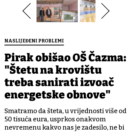
NASLIJEĐENI PROBLEMI
Pirak obišao OŠ Čazma:
"Štetu na krovištu
treba sanirati izvođač
energetske obnove"
Smatramo da šteta, u vrijednosti više od
50 tisuća eura, usprkos onakvom
nevremenu kakvo nas je zadesilo, ne bi