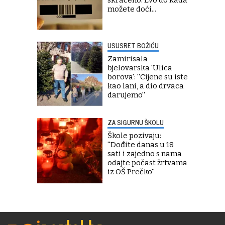
skraćeno. Evo do kada
možete doći...
USUSRET BOŽIĆU
Zamirisala
bjelovarska 'Ulica
borova': ''Cijene su iste
kao lani, a dio drvaca
darujemo''
ZA SIGURNU ŠKOLU
Škole pozivaju:
''Dođite danas u 18
sati i zajedno s nama
odajte počast žrtvama
iz OŠ Prečko''