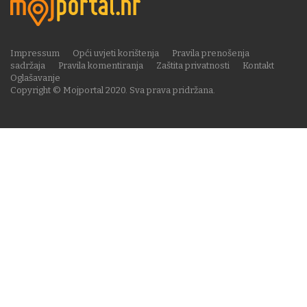
Impressum
Opći uvjeti korištenja
Pravila prenošenja
sadržaja
Pravila komentiranja
Zaštita privatnosti
Kontakt
Oglašavanje
Copyright © Mojportal 2020. Sva prava pridržana.