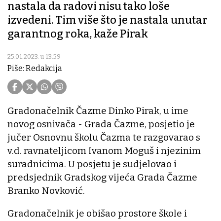
nastala da radovi nisu tako loše
izvedeni. Tim više što je nastala unutar
garantnog roka, kaže Pirak
25.01.2023. u 13:59
Piše: Redakcija
Gradonačelnik Čazme Dinko Pirak, u ime
novog osnivača - Grada Čazme, posjetio je
jučer Osnovnu školu Čazma te razgovarao s
v.d. ravnateljicom Ivanom Moguš i njezinim
suradnicima. U posjetu je sudjelovao i
predsjednik Gradskog vijeća Grada Čazme
Branko Novković.
Gradonačelnik je obišao prostore škole i