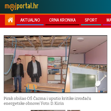
AKTUALNO
CRNA KRONIKA
SPORT
M
Pirak obišao OŠ Čazma i uputio kritike izvođaču
energetske obnove/ Foto: D. Kirin