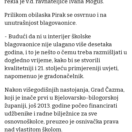
rekla je v.d. ravnateljice Ivana Moguš.
Prilikom obilaska Pirak se osvrnuo i na
unutrašnjost blagovaonice.
- Budući da ni u interijer školske
blagovaonice nije ulagano više desetaka
godina, i to je nešto o čemu treba razmišljati u
dogledno vrijeme, kako bi se stvorili
kvalitetniji i 21. stoljeću primjereniji uvjeti,
napomenuo je gradonačelnik.
Nakon višegodišnjih nastojanja, Grad Čazma,
koji je inače prvi u Bjelovarsko-bilogorskoj
županiji, još 2013. godine počeo financirati
udžbenike i radne bilježnice za sve
osnovnoškolce, preuzeo je osnivačka prava
nad vlastitom školom.