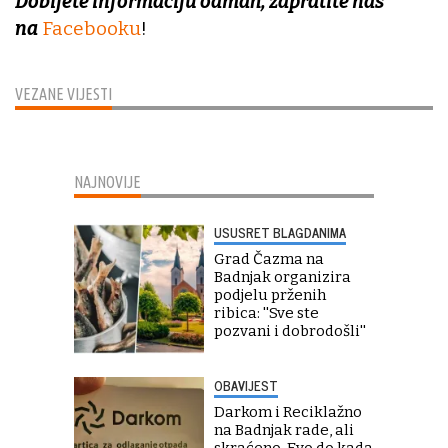
Dobijete informaciju odmah, zapratite nas
na
Facebooku
!
VEZANE VIJESTI
NAJNOVIJE
USUSRET BLAGDANIMA
Grad Čazma na
Badnjak organizira
podjelu prženih
ribica: ''Sve ste
pozvani i dobrodošli''
OBAVIJEST
Darkom i Reciklažno
na Badnjak rade, ali