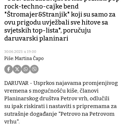
rock-techno-cajke bend
"Štromajer&Stranjik" koji su samo za
ovu prigodu uvježbali sve hitove sa
svjetskih top-lista", poručuju
daruvarski planinari
30.06.2023. u 19:00
Piše: Martina Čapo
DARUVAR - Usprkos najavama promjenjivog
vremena s mogućnošću kiše, članovi
Planinarskog društva Petrov vrh, odlučili
su ipak riskirati i nastaviti s pripremama za
sutrašnje događanje "Petrovo na Petrovom
vrhu".