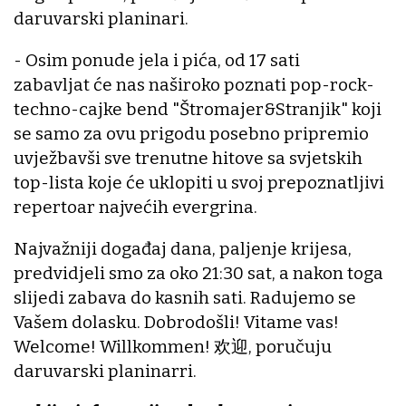
daruvarski planinari.
- Osim ponude jela i pića, od 17 sati
zabavljat će nas naširoko poznati pop-rock-
techno-cajke bend "Štromajer&Stranjik" koji
se samo za ovu prigodu posebno pripremio
uvježbavši sve trenutne hitove sa svjetskih
top-lista koje će uklopiti u svoj prepoznatljivi
repertoar najvećih evergrina.
Najvažniji događaj dana, paljenje krijesa,
predvidjeli smo za oko 21:30 sat, a nakon toga
slijedi zabava do kasnih sati. Radujemo se
Vašem dolasku. Dobrodošli! Vitame vas!
Welcome! Willkommen! 欢迎, poručuju
daruvarski planinarri.