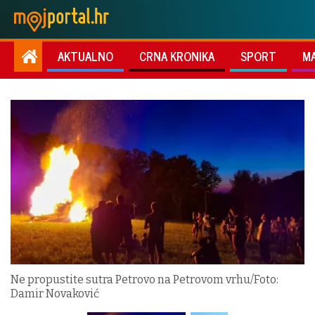
AKTUALNO
CRNA KRONIKA
SPORT
M
Ne propustite sutra Petrovo na Petrovom vrhu/Foto:
Damir Novaković