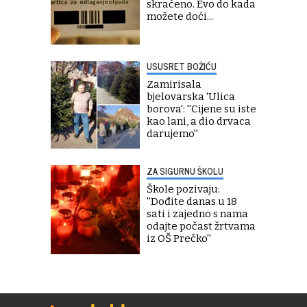
skraćeno. Evo do kada
možete doći...
USUSRET BOŽIĆU
Zamirisala
bjelovarska 'Ulica
borova': ''Cijene su iste
kao lani, a dio drvaca
darujemo''
ZA SIGURNU ŠKOLU
Škole pozivaju:
''Dođite danas u 18
sati i zajedno s nama
odajte počast žrtvama
iz OŠ Prečko''