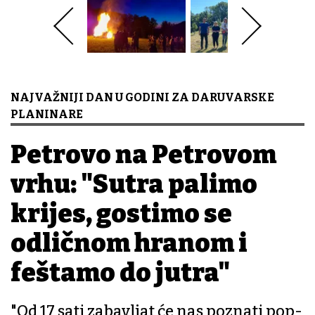
NAJVAŽNIJI DAN U GODINI ZA DARUVARSKE
PLANINARE
Petrovo na Petrovom
vrhu: "Sutra palimo
krijes, gostimo se
odličnom hranom i
feštamo do jutra"
"Od 17 sati zabavljat će nas poznati pop-