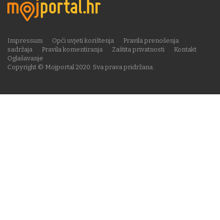
Impressum
Opći uvjeti korištenja
Pravila prenošenja
sadržaja
Pravila komentiranja
Zaštita privatnosti
Kontakt
Oglašavanje
Copyright © Mojportal 2020. Sva prava pridržana.