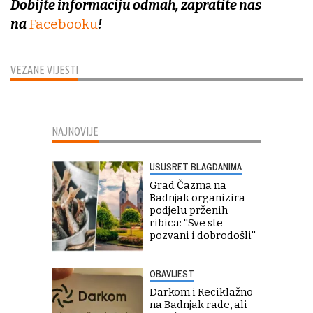
Dobijte informaciju odmah, zapratite nas
na
Facebooku
!
VEZANE VIJESTI
NAJNOVIJE
USUSRET BLAGDANIMA
Grad Čazma na
Badnjak organizira
podjelu prženih
ribica: ''Sve ste
pozvani i dobrodošli''
OBAVIJEST
Darkom i Reciklažno
na Badnjak rade, ali