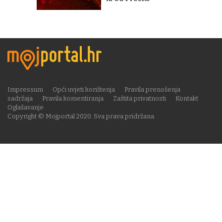
Impressum
Opći uvjeti korištenja
Pravila prenošenja
sadržaja
Pravila komentiranja
Zaštita privatnosti
Kontakt
Oglašavanje
Copyright © Mojportal 2020. Sva prava pridržana.