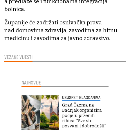
a predlaže se i funkcionalna integracija
bolnica.
Županije će zadržati osnivačka prava
nad domovima zdravlja, zavodima za hitnu
medicinu i zavodima za javno zdravstvo.
VEZANE VIJESTI
NAJNOVIJE
USUSRET BLAGDANIMA
Grad Čazma na
Badnjak organizira
podjelu prženih
ribica: ''Sve ste
pozvani i dobrodošli''