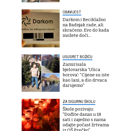
OBAVIJEST
Darkom i Reciklažno
na Badnjak rade, ali
skraćeno. Evo do kada
možete doći...
USUSRET BOŽIĆU
Zamirisala
bjelovarska 'Ulica
borova': ''Cijene su iste
kao lani, a dio drvaca
darujemo''
ZA SIGURNU ŠKOLU
Škole pozivaju:
''Dođite danas u 18
sati i zajedno s nama
odajte počast žrtvama
iz OŠ Prečko''