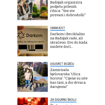
Badnjak organizira
podjelu prženih
ribica: ''Sve ste
pozvani i dobrodošli''
OBAVIJEST
Darkom i Reciklažno
na Badnjak rade, ali
skraćeno. Evo do kada
možete doći...
USUSRET BOŽIĆU
Zamirisala
bjelovarska 'Ulica
borova': ''Cijene su iste
kao lani, a dio drvaca
darujemo''
ZA SIGURNU ŠKOLU