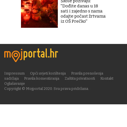
Škole pozivaju:
''Dođite danas u 18
sati i zajedno s nama
odajte počast žrtvama
iz OŠ Prečko''
Impressum
Opći uvjeti korištenja
Pravila prenošenja
sadržaja
Pravila komentiranja
Zaštita privatnosti
Kontakt
Oglašavanje
Copyright © Mojportal 2020. Sva prava pridržana.