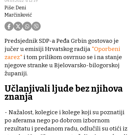
04.03.2022. u 12:19
Piše: Deni
Marčinković
Predsjednik SDP-a Peđa Grbin gostovao je
jučer u emisiji Hrvatskog radija
"Oporbeni
zarez"
i tom prilikom osvrnuo se i na stanje
njegove stranke u Bjelovarsko-bilogorskoj
županiji.
Učlanjivali ljude bez njihova
znanja
- Nažalost, kolegice i kolege koji su poznatiji
po aferama nego po dobrom izbornom
rezultatu i predanom radu, odlučili su otići iz