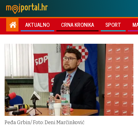
AKTUALNO
CRNA KRONIKA
SPORT
M
Peđa Grbin/ Foto: Deni Marčinković