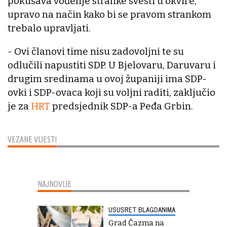
pokušava vođenje stranke svesti u okvire,
upravo na način kako bi se pravom strankom
trebalo upravljati.
- Ovi članovi time nisu zadovoljni te su
odlučili napustiti SDP. U Bjelovaru, Daruvaru i
drugim sredinama u ovoj županiji ima SDP-
ovki i SDP-ovaca koji su voljni raditi, zaključio
je za
HRT
predsjednik SDP-a Peđa Grbin.
VEZANE VIJESTI
NAJNOVIJE
USUSRET BLAGDANIMA
Grad Čazma na