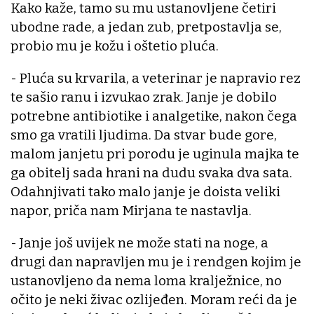
Kako kaže, tamo su mu ustanovljene četiri
ubodne rade, a jedan zub, pretpostavlja se,
probio mu je kožu i oštetio pluća.
- Pluća su krvarila, a veterinar je napravio rez
te sašio ranu i izvukao zrak. Janje je dobilo
potrebne antibiotike i analgetike, nakon čega
smo ga vratili ljudima. Da stvar bude gore,
malom janjetu pri porodu je uginula majka te
ga obitelj sada hrani na dudu svaka dva sata.
Odahnjivati tako malo janje je doista veliki
napor, priča nam Mirjana te nastavlja.
- Janje još uvijek ne može stati na noge, a
drugi dan napravljen mu je i rendgen kojim je
ustanovljeno da nema loma kralježnice, no
očito je neki živac ozlijeđen. Moram reći da je