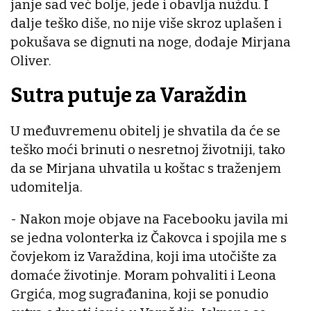
janje sad već bolje, jede i obavlja nuždu. I
dalje teško diše, no nije više skroz uplašen i
pokušava se dignuti na noge, dodaje Mirjana
Oliver.
Sutra putuje za Varaždin
U međuvremenu obitelj je shvatila da će se
teško moći brinuti o nesretnoj životniji, tako
da se Mirjana uhvatila u koštac s traženjem
udomitelja.
- Nakon moje objave na Facebooku javila mi
se jedna volonterka iz Čakovca i spojila me s
čovjekom iz Varaždina, koji ima utočište za
domaće životinje. Moram pohvaliti i Leona
Grgića, mog sugrađanina, koji se ponudio