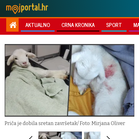
AKTUALNO
CRNA KRONIKA
SPORT
M
Priča je dobila sretan završetak/ Foto: Mirjana Oliver