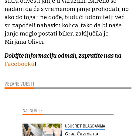
sutra odvesti janje u Varaždin. Iskreno se
nadam da će s vremenom janje prohodati, no
ako do toga i ne dođe, budući udomitelji već
su započeli nabavku kolica, tako da bi naše
janje moglo postati biker, zaključila je
Mirjana Oliver.
Dobijte informaciju odmah, zapratite nas na
Facebooku
!
VEZANE VIJESTI
NAJNOVIJE
USUSRET BLAGDANIMA
Grad Čazma na