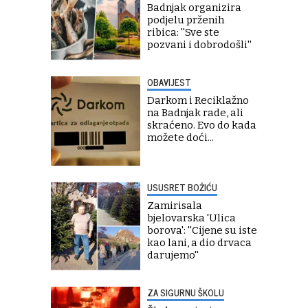
Badnjak organizira
podjelu prženih
ribica: ''Sve ste
pozvani i dobrodošli''
OBAVIJEST
Darkom i Reciklažno
na Badnjak rade, ali
skraćeno. Evo do kada
možete doći...
USUSRET BOŽIĆU
Zamirisala
bjelovarska 'Ulica
borova': ''Cijene su iste
kao lani, a dio drvaca
darujemo''
ZA SIGURNU ŠKOLU