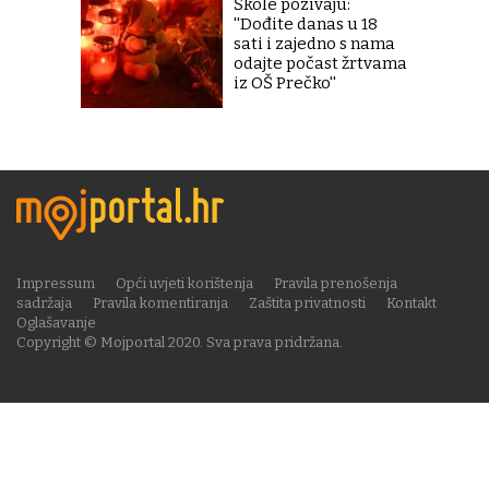
Škole pozivaju:
''Dođite danas u 18
sati i zajedno s nama
odajte počast žrtvama
iz OŠ Prečko''
Impressum
Opći uvjeti korištenja
Pravila prenošenja
sadržaja
Pravila komentiranja
Zaštita privatnosti
Kontakt
Oglašavanje
Copyright © Mojportal 2020. Sva prava pridržana.