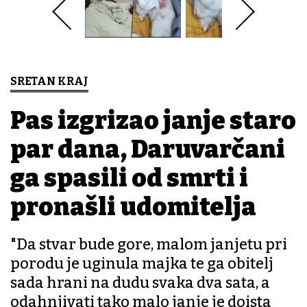
SRETAN KRAJ
Pas izgrizao janje staro
par dana, Daruvarčani
ga spasili od smrti i
pronašli udomitelja
"Da stvar bude gore, malom janjetu pri
porodu je uginula majka te ga obitelj
sada hrani na dudu svaka dva sata, a
odahnjivati tako malo janje je doista