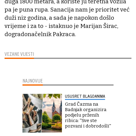
duga 1800 metara, a koriste ju teretna vozila
pa je puna rupa. Sanacija nam je prioritet već
duži niz godina, a sada je napokon došlo
vrijeme i za to - istaknuo je Marijan Širac,
dogradonačelnik Pakraca.
VEZANE VIJESTI
NAJNOVIJE
USUSRET BLAGDANIMA
Grad Čazma na
Badnjak organizira
podjelu prženih
ribica: ''Sve ste
pozvani i dobrodošli''