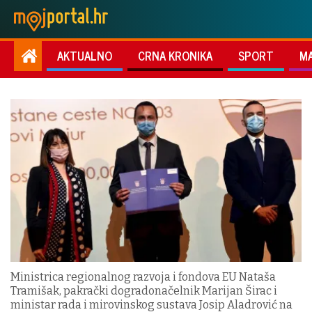
AKTUALNO
CRNA KRONIKA
SPORT
M
Ministrica regionalnog razvoja i fondova EU Nataša
Tramišak, pakrački dogradonačelnik Marijan Širac i
ministar rada i mirovinskog sustava Josip Aladrović na