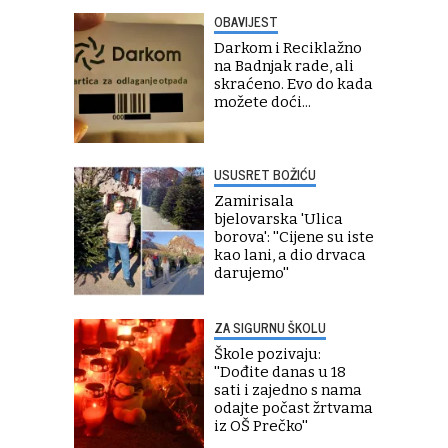
OBAVIJEST
Darkom i Reciklažno
na Badnjak rade, ali
skraćeno. Evo do kada
možete doći...
USUSRET BOŽIĆU
Zamirisala
bjelovarska 'Ulica
borova': ''Cijene su iste
kao lani, a dio drvaca
darujemo''
ZA SIGURNU ŠKOLU
Škole pozivaju:
''Dođite danas u 18
sati i zajedno s nama
odajte počast žrtvama
iz OŠ Prečko''