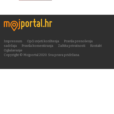
Impressum
Opći uvjeti korištenja
Pravila prenošenja
sadržaja
Pravila komentiranja
Zaštita privatnosti
Kontakt
Oglašavanje
Copyright © Mojportal 2020. Sva prava pridržana.