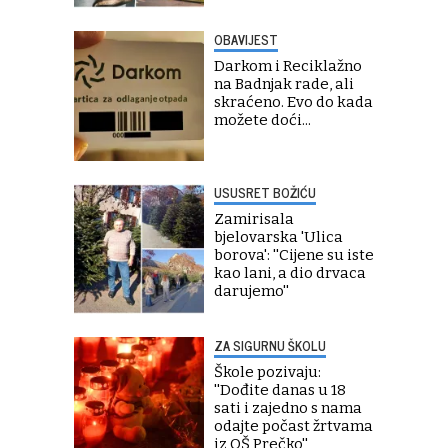
OBAVIJEST
Darkom i Reciklažno
na Badnjak rade, ali
skraćeno. Evo do kada
možete doći...
USUSRET BOŽIĆU
Zamirisala
bjelovarska 'Ulica
borova': ''Cijene su iste
kao lani, a dio drvaca
darujemo''
ZA SIGURNU ŠKOLU
Škole pozivaju:
''Dođite danas u 18
sati i zajedno s nama
odajte počast žrtvama
iz OŠ Prečko''