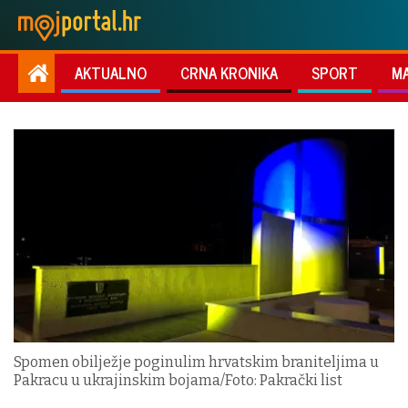
AKTUALNO
CRNA KRONIKA
SPORT
M
Spomen obilježje poginulim hrvatskim braniteljima u
Pakracu u ukrajinskim bojama/Foto: Pakrački list