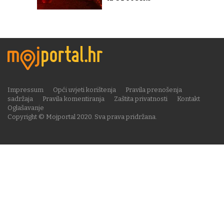
Impressum
Opći uvjeti korištenja
Pravila prenošenja
sadržaja
Pravila komentiranja
Zaštita privatnosti
Kontakt
Oglašavanje
Copyright © Mojportal 2020. Sva prava pridržana.