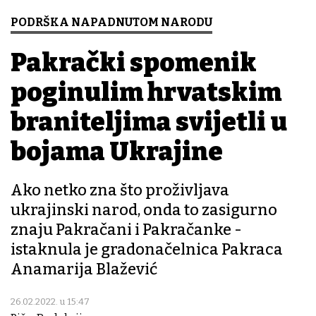
PODRŠKA NAPADNUTOM NARODU
Pakrački spomenik
poginulim hrvatskim
braniteljima svijetli u
bojama Ukrajine
Ako netko zna što proživljava
ukrajinski narod, onda to zasigurno
znaju Pakračani i Pakračanke -
istaknula je gradonačelnica Pakraca
Anamarija Blažević
26.02.2022. u 15:47