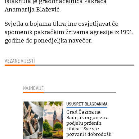
istaknula je gradonačelnica Pakraca
Anamarija Blažević.
Svjetla u bojama Ukrajine osvjetljavat će
spomenik pakračkim žrtvama agresije iz 1991.
godine do ponedjeljka navečer.
VEZANE VIJESTI
NAJNOVIJE
USUSRET BLAGDANIMA
Grad Čazma na
Badnjak organizira
podjelu prženih
ribica: ''Sve ste
pozvani i dobrodošli''