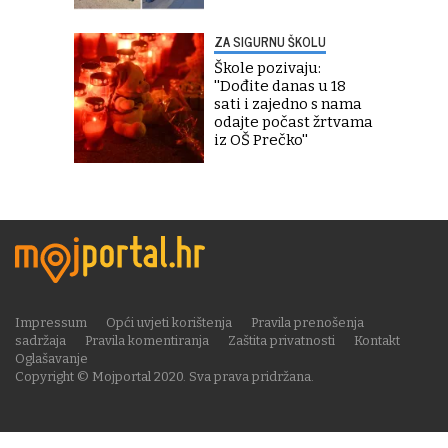
ZA SIGURNU ŠKOLU
Škole pozivaju:
''Dođite danas u 18
sati i zajedno s nama
odajte počast žrtvama
iz OŠ Prečko''
Impressum
Opći uvjeti korištenja
Pravila prenošenja
sadržaja
Pravila komentiranja
Zaštita privatnosti
Kontakt
Oglašavanje
Copyright © Mojportal 2020. Sva prava pridržana.