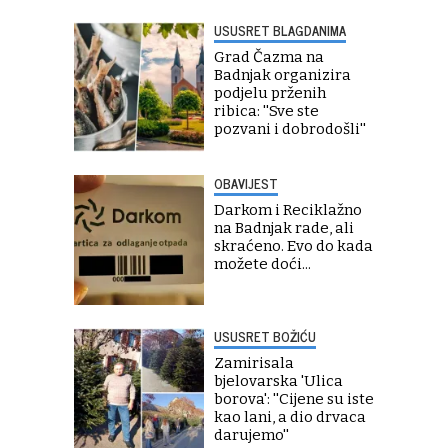
USUSRET BLAGDANIMA
Grad Čazma na
Badnjak organizira
podjelu prženih
ribica: ''Sve ste
pozvani i dobrodošli''
OBAVIJEST
Darkom i Reciklažno
na Badnjak rade, ali
skraćeno. Evo do kada
možete doći...
USUSRET BOŽIĆU
Zamirisala
bjelovarska 'Ulica
borova': ''Cijene su iste
kao lani, a dio drvaca
darujemo''