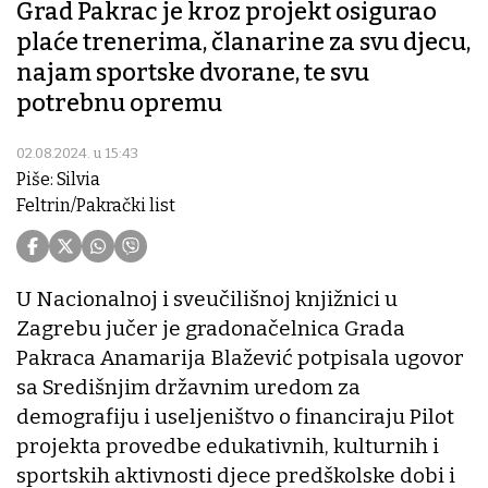
Grad Pakrac je kroz projekt osigurao
plaće trenerima, članarine za svu djecu,
najam sportske dvorane, te svu
potrebnu opremu
02.08.2024. u 15:43
Piše: Silvia
Feltrin/Pakrački list
U Nacionalnoj i sveučilišnoj knjižnici u
Zagrebu jučer je gradonačelnica Grada
Pakraca Anamarija Blažević potpisala ugovor
sa Središnjim državnim uredom za
demografiju i useljeništvo o financiraju Pilot
projekta provedbe edukativnih, kulturnih i
sportskih aktivnosti djece predškolske dobi i