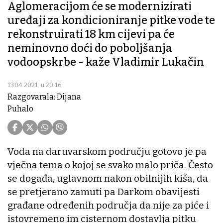
Aglomeracijom će se modernizirati
uređaji za kondicioniranje pitke vode te
rekonstruirati 18 km cijevi pa će
neminovno doći do poboljšanja
vodoopskrbe - kaže Vladimir Lukačin
13.04.2021. u 20:16
Razgovarala: Dijana
Puhalo
Voda na daruvarskom području gotovo je pa
vječna tema o kojoj se svako malo priča. Često
se događa, uglavnom nakon obilnijih kiša, da
se pretjerano zamuti pa Darkom obavijesti
građane određenih područja da nije za piće i
istovremeno im cisternom dostavlja pitku