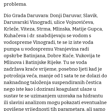
problema.
Dio Grada Daruvara: Donji Daruvar, Slavik,
Daruvarski Vinogradi, ulice Vojnovićeva,
Krleže, Viteza, Strma, Mlinska, Matije Gupca,
Kuhačeva i dr. snabdijevaju se vodom s
vodospreme Vinogradi, te se iz iste voda
pumpa u vodospremu Vranjevina radi
opskrbe Batinjana, Dobre Kuće, Vukovija te
Mlinova i Batinjske Rijeke. Tu se voda
zadržava kraće vrijeme, posebno ljeti kad je
potrošnja veća, manje od 1 sata te ne dolazi do
naknadnog taloženja suspendiranih čestica
nego iste kao i dozirani koagulant ulaze u
sustav te se uzimanjem uzoraka na hidrantu
ili slavini analizom mogu pokazati eventualne
povišene vrijednosti tih parametara, ali samo