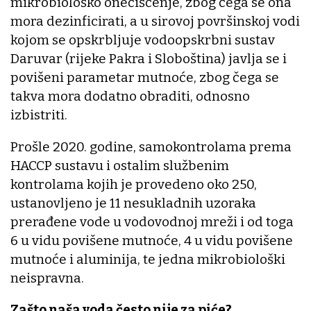
mikrobiološko onečišćenje, zbog čega se ona
mora dezinficirati, a u sirovoj površinskoj vodi
kojom se opskrbljuje vodoopskrbni sustav
Daruvar (rijeke Pakra i Sloboština) javlja se i
povišeni parametar mutnoće, zbog čega se
takva mora dodatno obraditi, odnosno
izbistriti.
Prošle 2020. godine, samokontrolama prema
HACCP sustavu i ostalim službenim
kontrolama kojih je provedeno oko 250,
ustanovljeno je 11 nesukladnih uzoraka
prerađene vode u vodovodnoj mreži i od toga
6 u vidu povišene mutnoće, 4 u vidu povišene
mutnoće i aluminija, te jedna mikrobiološki
neispravna.
Zašto naša voda često nije za piće?