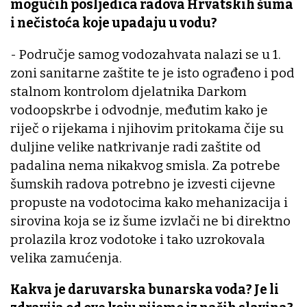
mogućih posljedica radova Hrvatskih šuma
i nečistoća koje upadaju u vodu?
- Područje samog vodozahvata nalazi se u 1.
zoni sanitarne zaštite te je isto ograđeno i pod
stalnom kontrolom djelatnika Darkom
vodoopskrbe i odvodnje, međutim kako je
riječ o rijekama i njihovim pritokama čije su
duljine velike natkrivanje radi zaštite od
padalina nema nikakvog smisla. Za potrebe
šumskih radova potrebno je izvesti cijevne
propuste na vodotocima kako mehanizacija i
sirovina koja se iz šume izvlači ne bi direktno
prolazila kroz vodotoke i tako uzrokovala
velika zamućenja.
Kakva je daruvarska bunarska voda? Je li