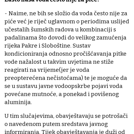
- Naime, ne bih se složio da voda često nije za
piće već je riječ uglavnom o periodima uslijed
učestalih šumskih radova u kombinaciji s
padalinama što dovodi do velikog zamućenja
rijeka Pakre i Sloboštine. Sustav
kondicioniranja odnosno pročišćavanja pitke
vode nažalost u takvim uvjetima ne stiže
reagirati na vrijeme(jer je voda
preopterećena nečistoćama) te je moguće da
se u sustavu javne vodoopskrbe pojavi voda
povećane mutnoće, a ponekad i povišenog
aluminija.
U tim slučajevima, obavještavaju se potrošači
o navedenom putem sredstava javnog
informiranja. Tijek obavještavanja je duži od