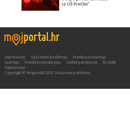
iz OŠ Prečko''
Impressum
Opći uvjeti korištenja
Pravila prenošenja
sadržaja
Pravila komentiranja
Zaštita privatnosti
Kontakt
Oglašavanje
Copyright © Mojportal 2020. Sva prava pridržana.