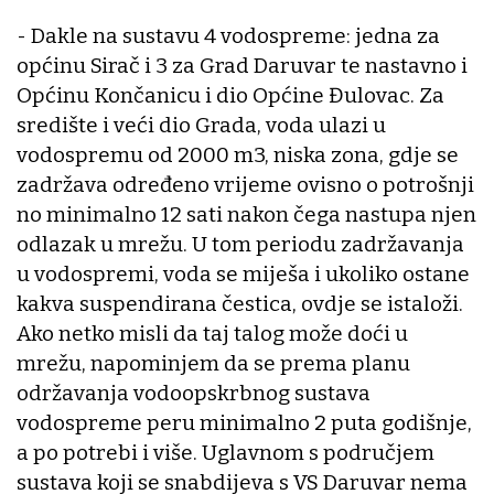
- Dakle na sustavu 4 vodospreme: jedna za
općinu Sirač i 3 za Grad Daruvar te nastavno i
Općinu Končanicu i dio Općine Đulovac. Za
središte i veći dio Grada, voda ulazi u
vodospremu od 2000 m3, niska zona, gdje se
zadržava određeno vrijeme ovisno o potrošnji
no minimalno 12 sati nakon čega nastupa njen
odlazak u mrežu. U tom periodu zadržavanja
u vodospremi, voda se miješa i ukoliko ostane
kakva suspendirana čestica, ovdje se istaloži.
Ako netko misli da taj talog može doći u
mrežu, napominjem da se prema planu
održavanja vodoopskrbnog sustava
vodospreme peru minimalno 2 puta godišnje,
a po potrebi i više. Uglavnom s područjem
sustava koji se snabdijeva s VS Daruvar nema