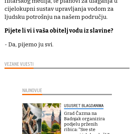
filtarskog medija, te planovi za ulaganja u
cijelokupni sustav upravljanja vodom za
ljudsku potrošnju na našem području.
Pijete li vi i vaša obitelj vodu iz slavine?
- Da, pijemo ju svi.
VEZANE VIJESTI
NAJNOVIJE
USUSRET BLAGDANIMA
Grad Čazma na
Badnjak organizira
podjelu prženih
ribica: ''Sve ste