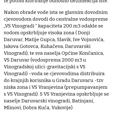
te potom kloriranje odnosno dezinfekcija iste.
Nakon obrade vode ista se glavnim dovodnim
cjevovodom dovodi do centralne vodospreme
„VS Vinogradi “ kapaciteta 200 m3 odakle se
vodom opskrbljuje visoka zona ( Donji
Daruvar, Matije Gupca, Slavik, Ive Vojnovića,
Jakova Gotovca, Kuhačeva, Daruvarski
Vinogradi), te sva naselja Općine Končanica,
VS Daruvar (vodosprema 2000 m3 u
Vinogradskoj ulici-gravitacijski s VS
Vinogradi) –voda se cjevovodima distribuira
do krajnjih korisnika u Gradu Daruvaru -tzv
niska zona i VS Vranjevina (prepumpavanjem
s VS Vinogradi). S VS Vranjevina opskrbljuje se
naselje Daruvarski vinogradi, Batinjani,
Mlinovi, Dobra Kuća, Vukovije).