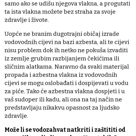
samo ako se udišu njegova vlakna, a progutati
ta ista vlakna možete bez straha za svoje
zdravlje i živote.
Uopće ne branim dugotrajni običaj izrade
vodovodnih cijevi na bazi azbesta, ali te cijevi
nisu problem dok ih netko ne pokuša izvaditi
iz zemlje grubim razbijanjem čekićima ili
sličnim alatkama. Naravno da svaki materijal
propada i azbestna vlakna iz vodovodnih
cijevi se mogu oslobađati i dospijevati u vodu
za piće. Tako će azbestna vlakna dospjeti i u
vaš sudoper ili kadu, ali ona na taj način ne
predstavljaju nikakvu opasnost za ljudsko
zdravlje.
Može li se vodozahvat natkriti i zaštititi od