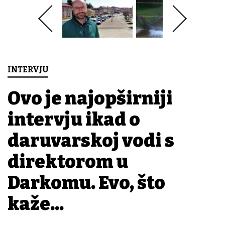
INTERVJU
Ovo je najopširniji
intervju ikad o
daruvarskoj vodi s
direktorom u
Darkomu. Evo, što
kaže...