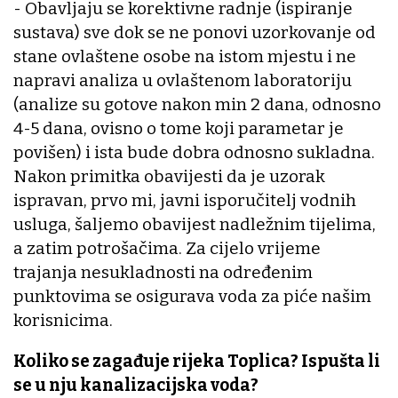
- Obavljaju se korektivne radnje (ispiranje
sustava) sve dok se ne ponovi uzorkovanje od
stane ovlaštene osobe na istom mjestu i ne
napravi analiza u ovlaštenom laboratoriju
(analize su gotove nakon min 2 dana, odnosno
4-5 dana, ovisno o tome koji parametar je
povišen) i ista bude dobra odnosno sukladna.
Nakon primitka obavijesti da je uzorak
ispravan, prvo mi, javni isporučitelj vodnih
usluga, šaljemo obavijest nadležnim tijelima,
a zatim potrošačima. Za cijelo vrijeme
trajanja nesukladnosti na određenim
punktovima se osigurava voda za piće našim
korisnicima.
Koliko se zagađuje rijeka Toplica? Ispušta li
se u nju kanalizacijska voda?