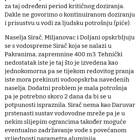
za taj određeni period kritičnog doziranja.
Dakle ne govorimo o kontinuiranom doziranju
i prisustvu u vodi za ljudsku potrošnju (piće).
Naselja Sirač, Miljanovac i Doljani opskrbljuju
se s vodospreme Sirač koja se nalazi u
Pakranima, zapremnine 400 m3. Tehnički
nedostatak iste je taj što je izvedena kao
jednokomorna pa se tijekom redovitog pranja
iste mora prekinuti vodoopskrba navedenih
naselja. Dodatni problem je mala potrošnja
pa je potrebno skoro 2 dana da bi se u
potpunosti ispraznila. Sirač nema kao Daruvar
prstenasti sustav vodovodne mreže pa je u
nekim slijepim ograncima također moguće
eventualno zadržavanje vode s povećanom
vrijednosti parametra aluminija.