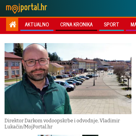
AKTUALNO
CRNA KRONIKA
SPORT
M
Direktor Darkom vodoopskrbe i odvodnje, Vladimir
Lukačin/MojPortal.hr