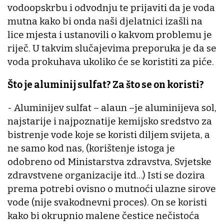
vodoopskrbu i odvodnju te prijaviti da je voda
mutna kako bi onda naši djelatnici izašli na
lice mjesta i ustanovili o kakvom problemu je
riječ. U takvim slučajevima preporuka je da se
voda prokuhava ukoliko će se koristiti za piće.
Što je aluminij sulfat? Za što se on koristi?
- Aluminijev sulfat – alaun –je aluminijeva sol,
najstarije i najpoznatije kemijsko sredstvo za
bistrenje vode koje se koristi diljem svijeta, a
ne samo kod nas, (korištenje istoga je
odobreno od Ministarstva zdravstva, Svjetske
zdravstvene organizacije itd…) Isti se dozira
prema potrebi ovisno o mutnoći ulazne sirove
vode (nije svakodnevni proces). On se koristi
kako bi okrupnio malene čestice nečistoća