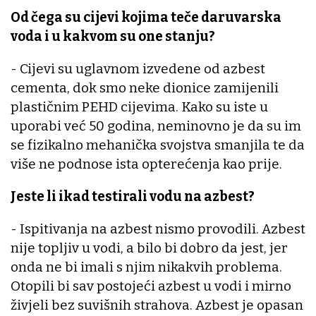
Od čega su cijevi kojima teče daruvarska
voda i u kakvom su one stanju?
- Cijevi su uglavnom izvedene od azbest
cementa, dok smo neke dionice zamijenili
plastičnim PEHD cijevima. Kako su iste u
uporabi već 50 godina, neminovno je da su im
se fizikalno mehanička svojstva smanjila te da
više ne podnose ista opterećenja kao prije.
Jeste li ikad testirali vodu na azbest?
- Ispitivanja na azbest nismo provodili. Azbest
nije topljiv u vodi, a bilo bi dobro da jest, jer
onda ne bi imali s njim nikakvih problema.
Otopili bi sav postojeći azbest u vodi i mirno
živjeli bez suvišnih strahova. Azbest je opasan