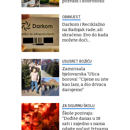
pozvani i dobrodošli''
OBAVIJEST
Darkom i Reciklažno
na Badnjak rade, ali
skraćeno. Evo do kada
možete doći...
USUSRET BOŽIĆU
Zamirisala
bjelovarska 'Ulica
borova': ''Cijene su iste
kao lani, a dio drvaca
darujemo''
ZA SIGURNU ŠKOLU
Škole pozivaju:
''Dođite danas u 18
sati i zajedno s nama
odajte počast žrtvama