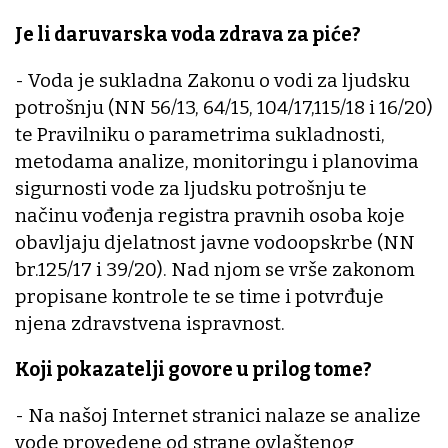
Je li daruvarska voda zdrava za piće?
- Voda je sukladna Zakonu o vodi za ljudsku
potrošnju (NN 56/13, 64/15, 104/17,115/18 i 16/20)
te Pravilniku o parametrima sukladnosti,
metodama analize, monitoringu i planovima
sigurnosti vode za ljudsku potrošnju te
načinu vođenja registra pravnih osoba koje
obavljaju djelatnost javne vodoopskrbe (NN
br.125/17 i 39/20). Nad njom se vrše zakonom
propisane kontrole te se time i potvrđuje
njena zdravstvena ispravnost.
Koji pokazatelji govore u prilog tome?
- Na našoj Internet stranici nalaze se analize
vode provedene od strane ovlaštenog